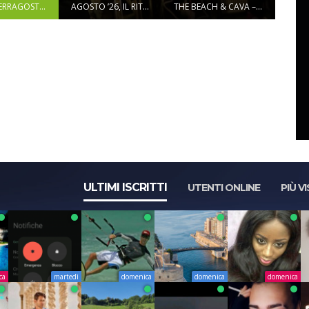
ERRAGOST...
AGOSTO ’26, IL RIT...
THE BEACH & CAVA –...
ULTIMI ISCRITTI
UTENTI ONLINE
PIÙ VI
ca
martedì
domenica
domenica
domenica