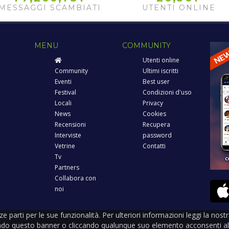
2
svolto...
MESSAGGI SCAMBIATI
UTENTI ONLINE
MENU
COMMUNITY
Utenti online
Community
Ultimi iscritti
Eventi
Best user
Festival
Condizioni d'uso
Locali
Privacy
News
Cookies
Recensioni
Recupera
Interviste
password
Vetrine
Contatti
Tv
Partners
Collabora con
noi
rze parti per le sue funzionalità. Per ulteriori informazioni leggi la nos
ndo questo banner o cliccando qualunque suo elemento acconsenti all