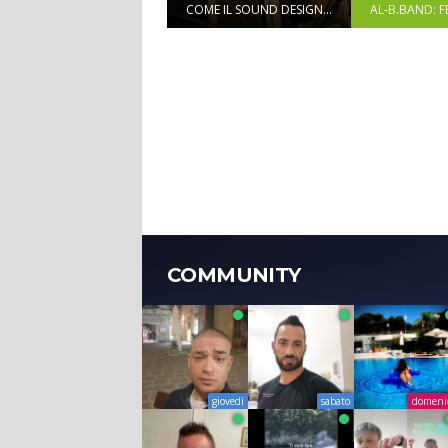
COME IL SOUND DESIGN...
AL-B.BAND: F
COMMUNITY
giovedì
sabato
domeni