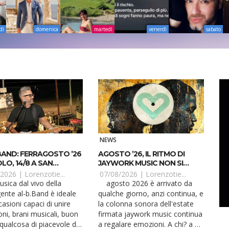
dì
domenica
martedì
venerdì
sabato
NEWS
BAND: FERRAGOSTO ’26
AGOSTO ’26, IL RITMO DI
LO, 14/8 A SAN
JAYWORK MUSIC NON SI
RAZIO
FERMA
/2026 |
Lorenzotie...
07/08/2026 |
Lorenzotie...
agosto 2026 è arrivato da
gente al-b.Band è ideale
qualche giorno, anzi continua, e
asioni capaci di unire
la colonna sonora dell'estate
ni, brani musicali, buon
firmata jaywork music continua
 qualcosa di piacevole da
a regalare emozioni. A chi? a dj,