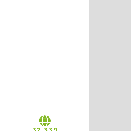
,
3
2
3
3
9