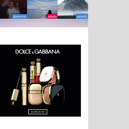
domenica
sabato
venerdì