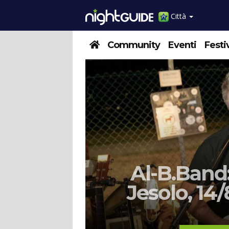
Città
Community
Eventi
Festi
n e
Al-B.Band:
rni
Jesolo, 14
itali