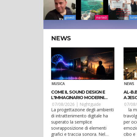
giovedì
martedì
lune
NEWS
MUSICA
NEWS
COME IL SOUND DESIGN E
AL-B.
L'IMMAGINARIO MODERNI
A JESO
MODELLANO GLI HOBBY
PANC
07/08/2026 |
Nightguide
07/08
DIGITALI NEL 2026
La progettazione degli ambienti
la musica dal vivo della
di intrattenimento digitale ha
travol
superato la semplice
per occ
sovrapposizione di elementi
emozio
grafici e traccia sonora. Nel
cibo e