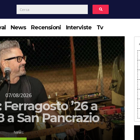
val
News
Recensioni
Interviste
Tv
07/08/2026
 Ferragosto ’26 a
/8 a San Pancrazio
News