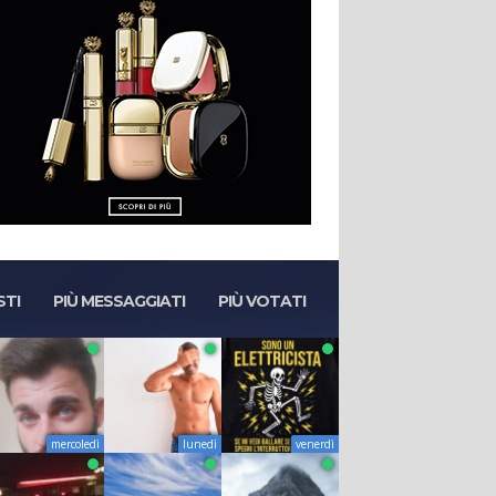
STI
PIÙ MESSAGGIATI
PIÙ VOTATI
mercoledì
lunedì
venerdì