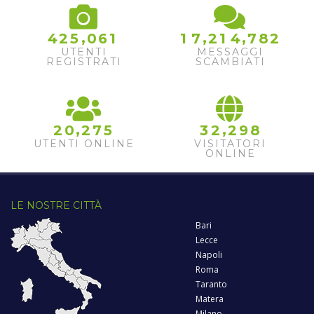
,
,
,
4
2
5
0
6
1
1
7
2
1
4
7
8
2
UTENTI
MESSAGGI
REGISTRATI
SCAMBIATI
,
,
2
0
2
7
5
3
2
2
9
8
UTENTI ONLINE
VISITATORI
ONLINE
LE NOSTRE CITTÀ
Bari
Lecce
Napoli
Roma
Taranto
Matera
Milano