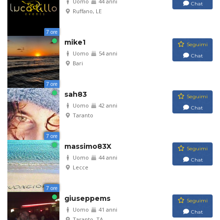
Uomo
44 anni
Chat
Ruffano, LE
7 ore
mike1
Seguimi
Uomo
54 anni
Chat
Bari
7 ore
sah83
Seguimi
Uomo
42 anni
Chat
Taranto
7 ore
massimo83X
Seguimi
Uomo
44 anni
Chat
Lecce
7 ore
giuseppems
Seguimi
Uomo
41 anni
Chat
Taranto, TA