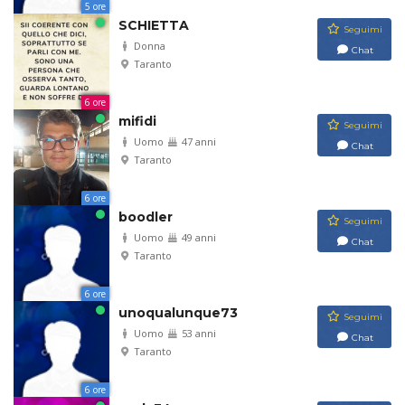
5 ore
SCHIETTA
Seguimi
Donna
Chat
Taranto
6 ore
mifidi
Seguimi
Uomo
47 anni
Chat
Taranto
6 ore
boodler
Seguimi
Uomo
49 anni
Chat
Taranto
6 ore
unoqualunque73
Seguimi
Uomo
53 anni
Chat
Taranto
6 ore