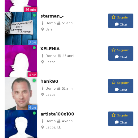
56 min
starman_-
Seguimi
Uomo
51 anni
Chat
Bari
3 ore
XELENIA
Seguimi
Donna
45 anni
Chat
Lecce
4 ore
hank80
Seguimi
Uomo
52 anni
Chat
Lecce
4 ore
artista100x100
Seguimi
Uomo
45 anni
Chat
Lecce, LE