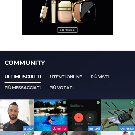
COMMUNITY
ULTIMI ISCRITTI
UTENTI ONLINE
PIÙ VISTI
PIÙ MESSAGGIATI
PIÙ VOTATI
sabato
domenica
martedì
domenica