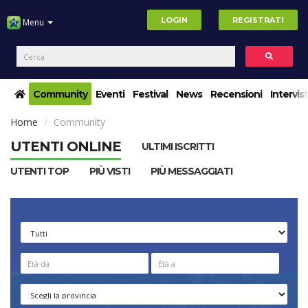
LOGIN
REGISTRATI
Menu
Community
Eventi
Festival
News
Recensioni
Intervis
Home
Community
UTENTI ONLINE
ULTIMI ISCRITTI
UTENTI TOP
PIÙ VISTI
PIÙ MESSAGGIATI