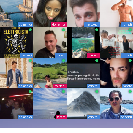
domenica
domenica
mercoledì
lunedì
venerdì
giovedì
martedì
lunedì
domenica
martedì
venerdì
sabato
domenica
sabato
venerdì
venerdì