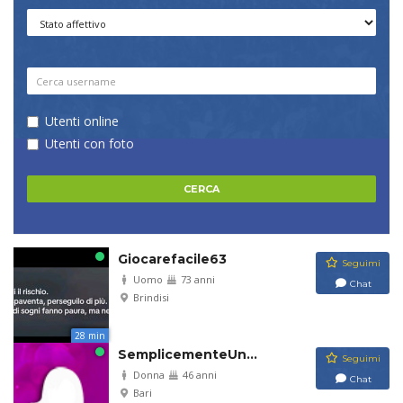
Utenti online
Utenti con foto
Giocarefacile63
Seguimi
Uomo
73 anni
Chat
Brindisi
28 min
SemplicementeUn...
Seguimi
Donna
46 anni
Chat
Bari