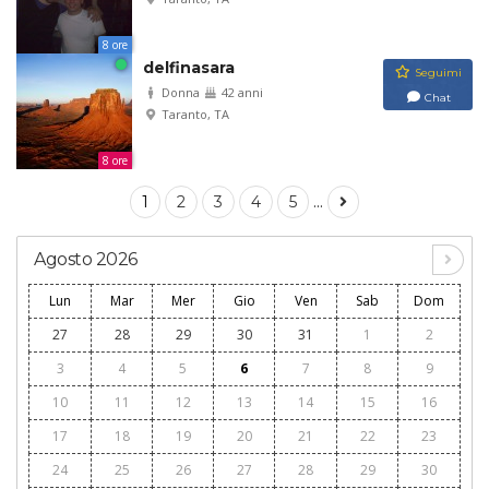
8 ore
delfinasara
Seguimi
Donna
42 anni
Chat
Taranto, TA
8 ore
...
1
2
3
4
5
Agosto 2026
Lun
Mar
Mer
Gio
Ven
Sab
Dom
27
28
29
30
31
1
2
3
4
5
6
7
8
9
10
11
12
13
14
15
16
17
18
19
20
21
22
23
24
25
26
27
28
29
30