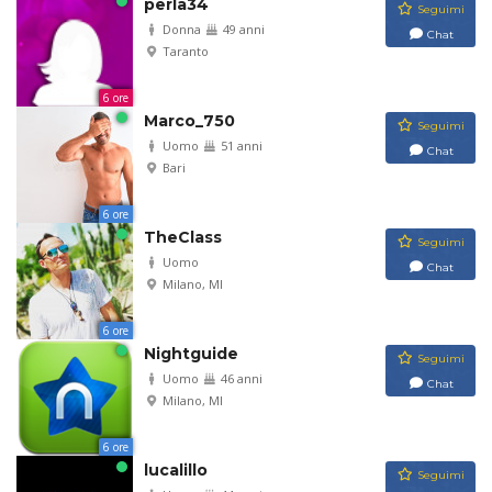
perla34
Seguimi
Donna
49 anni
Chat
Taranto
6 ore
Marco_750
Seguimi
Uomo
51 anni
Chat
Bari
6 ore
TheClass
Seguimi
Uomo
Chat
Milano, MI
6 ore
Nightguide
Seguimi
Uomo
46 anni
Chat
Milano, MI
6 ore
lucalillo
Seguimi