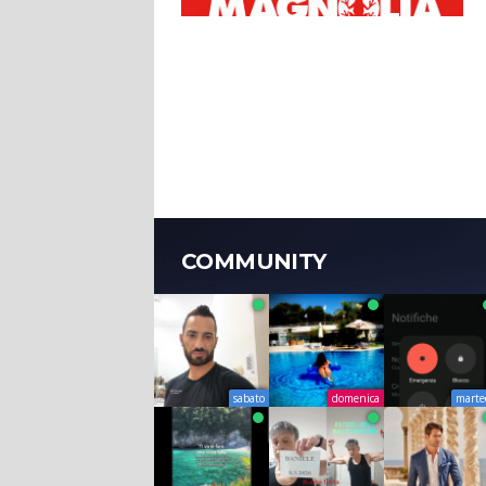
COMMUNITY
sabato
domenica
marte