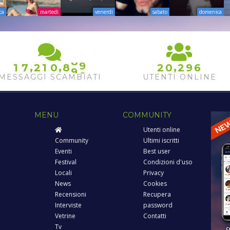
ca
martedì
venerdì
sabato
domenica
8
8
9
,
,
,
1
7
2
1
0
8
2
0
2
9
6
9
0
MESSAGGI SCAMBIATI
UTENTI ONLINE
MENU
COMMUNITY
Utenti online
Community
Ultimi iscritti
Eventi
Best user
Festival
Condizioni d'uso
Locali
Privacy
News
Cookies
Recensioni
Recupera
Interviste
password
Vetrine
Contatti
Tv