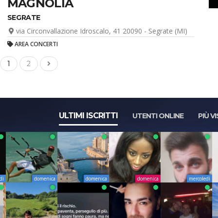
MAGNOLIA
SEGRATE
via Circonvallazione Idroscalo, 41 20090 - Segrate (MI)
AREA CONCERTI
1
2
ULTIMI ISCRITTI
UTENTI ONLINE
PIÙ VI
dì
domenica
domenica
domenica
mercoledì