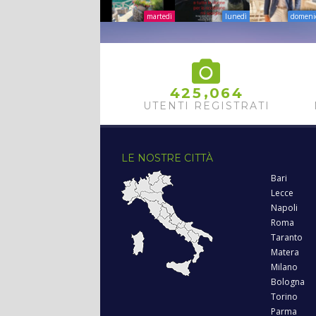
martedì
lunedì
domeni
,
4
2
5
0
6
4
UTENTI REGISTRATI
LE NOSTRE CITTÀ
Bari
Lecce
Napoli
Roma
Taranto
Matera
Milano
Bologna
Torino
Parma