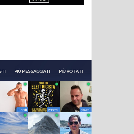
STI
PIÙ MESSAGGIATI
PIÙ VOTATI
lunedì
venerdì
giovedì