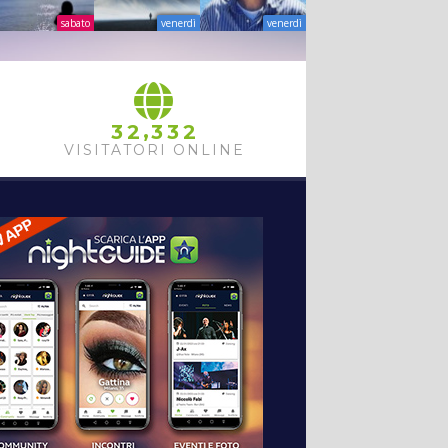
sabato
venerdì
venerdì
,
3
2
3
3
2
VISITATORI ONLINE