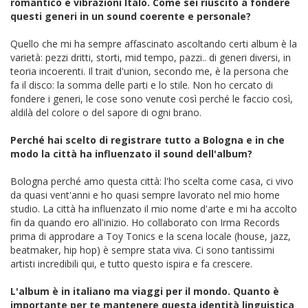
romantico e vibrazioni Italo. Come sei riuscito a fondere
questi generi in un sound coerente e personale?
Quello che mi ha sempre affascinato ascoltando certi album è la
varietà: pezzi dritti, storti, mid tempo, pazzi.. di generi diversi, in
teoria incoerenti. Il trait d'union, secondo me, è la persona che
fa il disco: la somma delle parti e lo stile. Non ho cercato di
fondere i generi, le cose sono venute così perché le faccio così,
aldilà del colore o del sapore di ogni brano.
Perché hai scelto di registrare tutto a Bologna e in che
modo la città ha influenzato il sound dell'album?
Bologna perché amo questa città: l'ho scelta come casa, ci vivo
da quasi vent'anni e ho quasi sempre lavorato nel mio home
studio. La città ha influenzato il mio nome d'arte e mi ha accolto
fin da quando ero all'inizio. Ho collaborato con Irma Records
prima di approdare a Toy Tonics e la scena locale (house, jazz,
beatmaker, hip hop) è sempre stata viva. Ci sono tantissimi
artisti incredibili qui, e tutto questo ispira e fa crescere.
L'album è in italiano ma viaggi per il mondo. Quanto è
importante per te mantenere questa identità linguistica