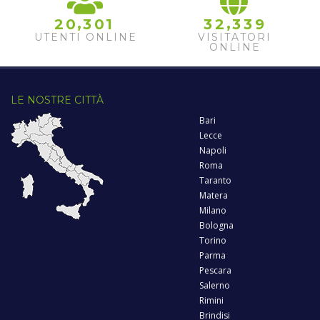
,
,
2
0
3
0
1
3
2
3
3
9
UTENTI ONLINE
VISITATORI
ONLINE
LE NOSTRE CITTÀ
Bari
Lecce
Napoli
Roma
Taranto
Matera
Milano
Bologna
Torino
Parma
Pescara
Salerno
Rimini
Brindisi