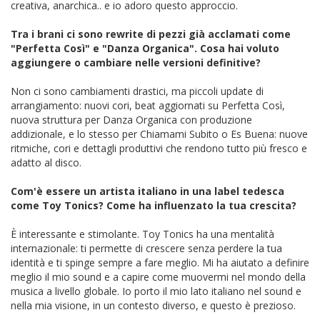
creativa, anarchica.. e io adoro questo approccio.
Tra i brani ci sono rewrite di pezzi già acclamati come
"Perfetta Così" e "Danza Organica". Cosa hai voluto
aggiungere o cambiare nelle versioni definitive?
Non ci sono cambiamenti drastici, ma piccoli update di
arrangiamento: nuovi cori, beat aggiornati su Perfetta Così,
nuova struttura per Danza Organica con produzione
addizionale, e lo stesso per Chiamami Subito o Es Buena: nuove
ritmiche, cori e dettagli produttivi che rendono tutto più fresco e
adatto al disco.
Com'è essere un artista italiano in una label tedesca
come Toy Tonics? Come ha influenzato la tua crescita?
È interessante e stimolante. Toy Tonics ha una mentalità
internazionale: ti permette di crescere senza perdere la tua
identità e ti spinge sempre a fare meglio. Mi ha aiutato a definire
meglio il mio sound e a capire come muovermi nel mondo della
musica a livello globale. Io porto il mio lato italiano nel sound e
nella mia visione, in un contesto diverso, e questo è prezioso.