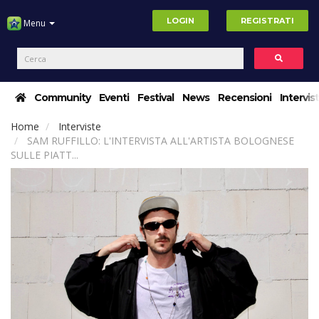
LOGIN
REGISTRATI
Menu
Community
Eventi
Festival
News
Recensioni
Intervis
Home
Interviste
SAM RUFFILLO: L'INTERVISTA ALL'ARTISTA BOLOGNESE
SULLE PIATT...