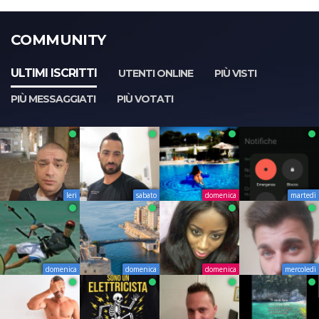
COMMUNITY
ULTIMI ISCRITTI
UTENTI ONLINE
PIÙ VISTI
PIÙ MESSAGGIATI
PIÙ VOTATI
Ieri
sabato
domenica
martedì
domenica
domenica
domenica
mercoledì