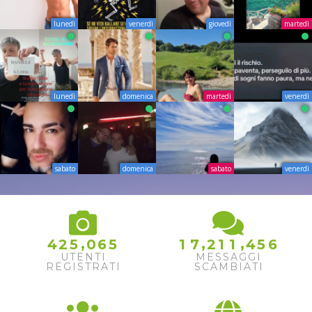
lunedì
venerdì
giovedì
martedì
lunedì
domenica
martedì
venerdì
sabato
domenica
sabato
venerdì
,
,
,
4
2
5
0
6
5
1
7
2
1
1
4
5
6
UTENTI
MESSAGGI
REGISTRATI
SCAMBIATI