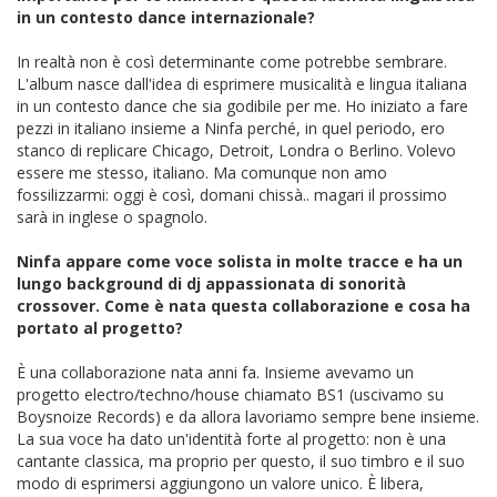
in un contesto dance internazionale?
In realtà non è così determinante come potrebbe sembrare.
L'album nasce dall'idea di esprimere musicalità e lingua italiana
in un contesto dance che sia godibile per me. Ho iniziato a fare
pezzi in italiano insieme a Ninfa perché, in quel periodo, ero
stanco di replicare Chicago, Detroit, Londra o Berlino. Volevo
essere me stesso, italiano. Ma comunque non amo
fossilizzarmi: oggi è così, domani chissà.. magari il prossimo
sarà in inglese o spagnolo.
Ninfa appare come voce solista in molte tracce e ha un
lungo background di dj appassionata di sonorità
crossover. Come è nata questa collaborazione e cosa ha
portato al progetto?
È una collaborazione nata anni fa. Insieme avevamo un
progetto electro/techno/house chiamato BS1 (uscivamo su
Boysnoize Records) e da allora lavoriamo sempre bene insieme.
La sua voce ha dato un'identità forte al progetto: non è una
cantante classica, ma proprio per questo, il suo timbro e il suo
modo di esprimersi aggiungono un valore unico. È libera,