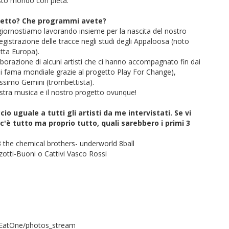
esto mondo con pietà.
getto? Che programmi avete?
n giornostiamo lavorando insieme per la nascita del nostro
egistrazione delle tracce negli studi degli Appaloosa (noto
tta Europa).
aborazione di alcuni artisti che ci hanno accompagnato fin dai
a di fama mondiale grazie al progetto Play For Change),
Massimo Gemini (trombettista).
nostra musica e il nostro progetto ovunque!
o uguale a tutti gli artisti da me intervistati. Se vi
'è tutto ma proprio tutto, quali sarebbero i primi 3
3 the chemical brothers- underworld 8ball
otti-Buoni o Cattivi Vasco Rossi
i
eEatOne/photos_stream