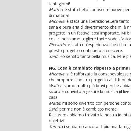
tanti giorni!
Matteo
: è stato bello conoscere nuove perso
di mattina!
Michele
: è stata una liberazione...era tanto
sana e pura aria di divertimento che mi è ri
progetto in un festival cosi importate. Mi 
cosi ci possiamo togliere tante soddisfazioni
Riccardo
: è stata un'esperienza che ci ha fa
questo progetto continuerà a crescere.
Said
: Ho sentito tanta bella musica. Mi è pi
NG. Cosa è cambiato rispetto a prima?
Michele
: si è rafforzata la consapevolezza 
che proporre il nostro progetto al di fuori d
Walter
: siamo molto più bravi perchè abbia
sicuro e convinto a gestire la musica (il l
casa!
Matte
: mi sono divertito con persone conosc
Said
: per me non è cambiato niente!
Riccardo: abbiamo trovato la nostra identi
obiettivi.
Samu
: ci sentiamo ancora di piu una famigli