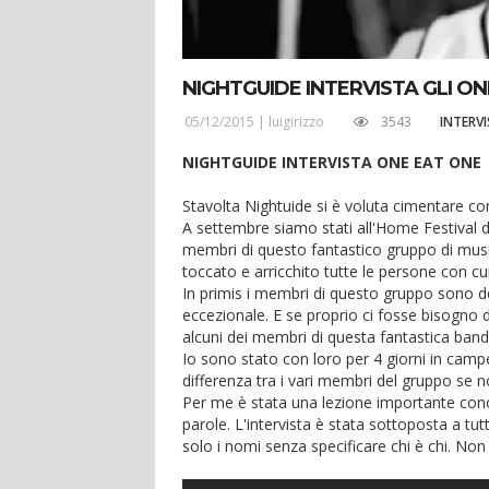
NIGHTGUIDE INTERVISTA GLI ON
05/12/2015 |
luigirizzo
3543
INTERVI
NIGHTGUIDE INTERVISTA ONE EAT ONE
Stavolta Nightuide si è voluta cimentare co
A settembre siamo stati all'Home Festival d
membri di questo fantastico gruppo di musi
toccato e arricchito tutte le persone con cu
In primis i membri di questo gruppo sono dei 
eccezionale. E se proprio ci fosse bisogno d
alcuni dei membri di questa fantastica band 
Io sono stato con loro per 4 giorni in campe
differenza tra i vari membri del gruppo se n
Per me è stata una lezione importante conosc
parole. L'intervista è stata sottoposta a tut
solo i nomi senza specificare chi è chi. Non