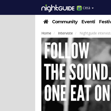
Città
Community
Eventi
Festi
Home
Interviste
Nightguide intervist