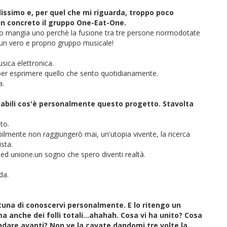
lissimo e, per quel che mi riguarda, troppo poco
in concreto il gruppo One-Eat-One.
.uno mangia uno perchè la fusione tra tre persone normodotate
 un vero e proprio gruppo musicale!
ica elettronica.
 per esprimere quello che sento quotidianamente.
a.
sabili cos'è personalmente questo progetto. Stavolta
to.
abilmente non raggiungerò mai, un'utopia vivente, la ricerca
sta.
za ed unione.un sogno che spero diventi realtà.
da.
rtuna di conoscervi personalmente. E lo ritengo un
a anche dei folli totali...ahahah. Cosa vi ha unito? Cosa
andare avanti? Non ve la cavate dandomi tre volte la