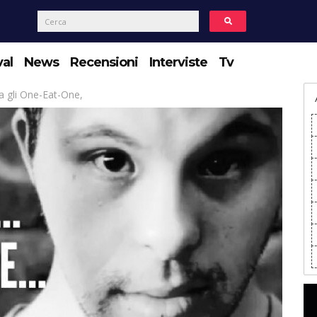
val
News
Recensioni
Interviste
Tv
a gli One-Eat-One,