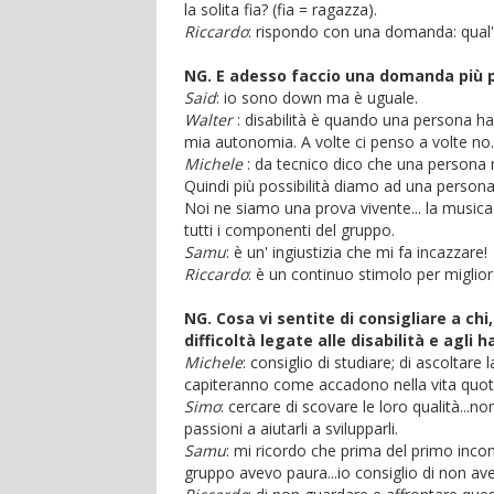
la solita fia? (fia = ragazza).
Riccardo
: rispondo con una domanda: qual'è 
NG. E adesso faccio una domanda più pe
Said
: io sono down ma è uguale.
Walter
: disabilità è quando una persona ha 
mia autonomia. A volte ci penso a volte no.
Michele
: da tecnico dico che una persona 
Quindi più possibilità diamo ad una persona 
Noi ne siamo una prova vivente... la musica 
tutti i componenti del gruppo.
Samu
: è un' ingiustizia che mi fa incazzare!
Riccardo
: è un continuo stimolo per miglior
NG. Cosa vi sentite di consigliare a ch
difficoltà legate alle disabilità e agli 
Michele
: consiglio di studiare; di ascoltare
capiteranno come accadono nella vita quot
Simo
: cercare di scovare le loro qualità...no
passioni a aiutarli a svilupparli.
Samu
: mi ricordo che prima del primo inco
gruppo avevo paura...io consiglio di non ave