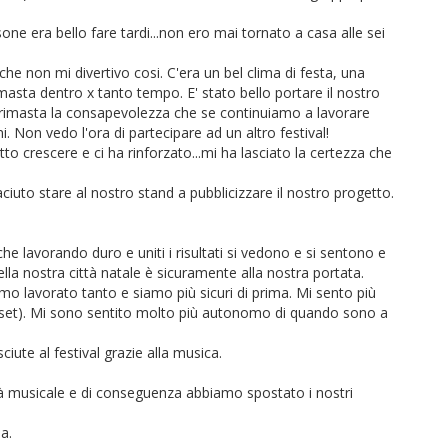
ne era bello fare tardi...non ero mai tornato a casa alle sei
 che non mi divertivo cosi. C'era un bel clima di festa, una
masta dentro x tanto tempo. E' stato bello portare il nostro
è rimasta la consapevolezza che se continuiamo a lavorare
. Non vedo l'ora di partecipare ad un altro festival!
tto crescere e ci ha rinforzato...mi ha lasciato la certezza che
aciuto stare al nostro stand a pubblicizzare il nostro progetto.
che lavorando duro e uniti i risultati si vedono e si sentono e
ella nostra città natale è sicuramente alla nostra portata.
mo lavorato tanto e siamo più sicuri di prima. Mi sento più
ive set). Mi sono sentito molto più autonomo di quando sono a
iute al festival grazie alla musica.
tà musicale e di conseguenza abbiamo spostato i nostri
a.