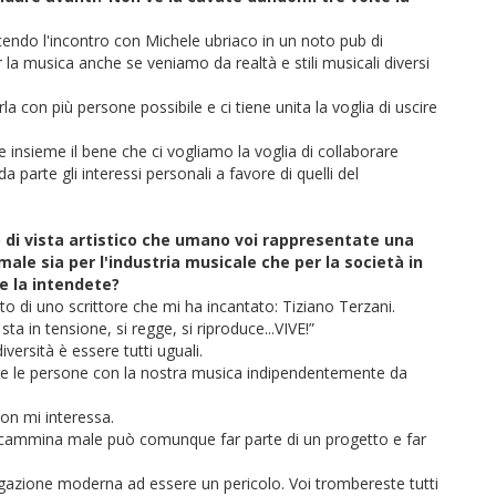
cendo l'incontro con Michele ubriaco in un noto pub di
la musica anche se veniamo da realtà e stili musicali diversi
rla con più persone possibile e ci tiene unita la voglia di uscire
ene insieme il bene che ci vogliamo la voglia di collaborare
a parte gli interessi personali a favore di quelli del
 di vista artistico che umano voi rappresentate una
ale sia per l'industria musicale che per la società in
e la intendete?
o di uno scrittore che mi ha incantato: Tiziano Terzani.
sta in tensione, si regge, si riproduce...VIVE!”
diversità è essere tutti uguali.
ertire le persone con la nostra musica indipendentemente da
on mi interessa.
 cammina male può comunque far parte di un progetto e far
logazione moderna ad essere un pericolo. Voi trombereste tutti