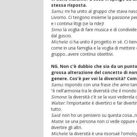
stessa risposta.
Samu
: mi ha unito al gruppo che stava nas
Livorno. Ci tengono insieme la passione per 
e i continui litigi (se la ride)!
Simo
: la voglia di fare musica e di condivide
dal guscio.
Michele
: ci ha unito il progetto in sé. Ci ti
come in una famiglia e la voglia di mettere d
gruppo...avere continui obiettivi.
NG. Non c'è dubbio che sia da un punto
grossa alterazione del concetto di norm
genere. Cos'è per voi la diversità? Com
Samu
: rispondo con una frase che amo tant
“è nell'armonia tra le diversità che il mondo 
Simone
: la diversità c'è se la vuoi vederela 
Walter
: l'importante è divertirci e far div
tutto.
Said
: non ho un pensiero su questa cosa...n
Matte
: se una persona non ci vede oppure
divertire gli altri.
Michele
: la diversità è una risorsaè l'omo