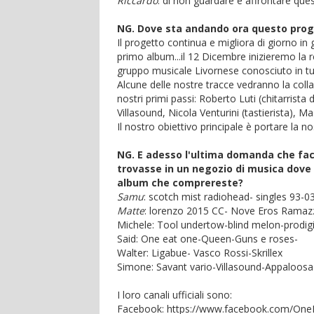
Riccardo
: di non guardare e affrontare qu
NG. Dove sta andando ora questo pro
Il progetto continua e migliora di giorno i
primo album...il 12 Dicembre inizieremo la r
gruppo musicale Livornese conosciuto in tu
Alcune delle nostre tracce vedranno la coll
nostri primi passi: Roberto Luti (chitarrist
Villasound, Nicola Venturini (tastierista), 
Il nostro obiettivo principale è portare la 
NG. E adesso l'ultima domanda che facci
trovasse in un negozio di musica dove c
album che comprereste?
Samu
: scotch mist radiohead- singles 93-0
Matte
: lorenzo 2015 CC- Nove Eros Ramazz
Michele: Tool undertow-blind melon-prodig
Said: One eat one-Queen-Guns e roses-
Walter: Ligabue- Vasco Rossi-Skrillex
Simone: Savant vario-Villasound-Appaloosa
I loro canali ufficiali sono:
Facebook: https://www.facebook.com/On