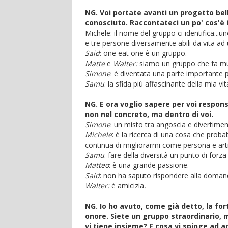
NG. Voi portate avanti un progetto bel
conosciuto. Raccontateci un po' cos'è 
Michele: il nome del gruppo ci identifica..
e tre persone diversamente abili da vita ad
Said
: one eat one è un gruppo.
Matte
e
Walter:
siamo un gruppo che fa mus
Simone
: è diventata una parte importante
Samu
: la sfida più affascinante della mia vit
NG. E ora voglio sapere per voi respon
non nel concreto, ma dentro di voi.
Simone
: un misto tra angoscia e divertimen
Michele
: è la ricerca di una cosa che prob
continua di migliorarmi come persona e arti
Samu
: fare della diversità un punto di for
Matteo
: è una grande passione.
Said
: non ha saputo rispondere alla doman
Walter:
è amicizia
.
NG. Io ho avuto, come già detto, la fo
onore. Siete un gruppo straordinario, m
vi tiene insieme? E cosa vi spinge ad 