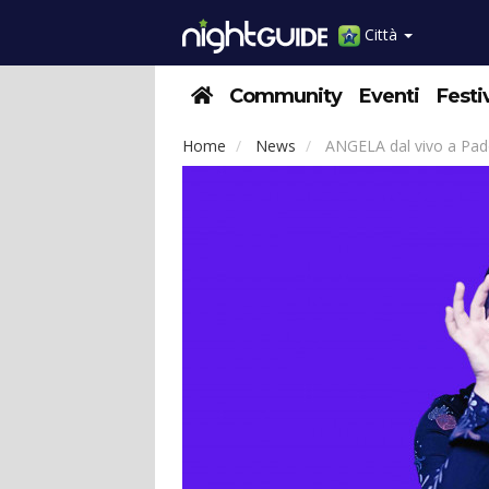
Città
Community
Eventi
Festi
Home
News
ANGELA dal vivo a Pa