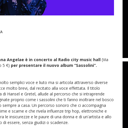
CA
na Angelae è in concerto al Radio city music hall
(Via
o 5 €)
per presentare il nuovo album “Sassolini”.
olto semplici voce e liuto ma si articola attraverso diverse
 molto brevi, dal recitato alla voce effettata. Il titolo
a di Hansel e Gretel, allude al percorso che si intraprende
inate proprio come i sassolini che ti fanno inoltrare nel bosco
rtano sempre a casa. Un percorso sonoro che ci accompagna
time e scarne e che rivela influenze trip hop, elettroniche e
 le insicurezze e le paure di una donna e di un'artista e allo
tto di essere, senza giudizi o scadenze.