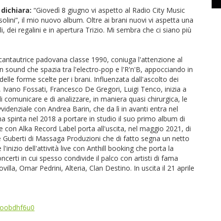
dichiara:
“Giovedì 8 giugno vi aspetto al Radio City Music
solini”, il mio nuovo album. Oltre ai brani nuovi vi aspetta una
i, dei regalini e in apertura Trizio. Mi sembra che ci siano più
antautrice padovana classe 1990, coniuga l'attenzione al
n sound che spazia tra l'electro-pop e l'R'n'B, appocciando in
lle forme scelte per i brani. Influenzata dall'ascolto dei
é, Ivano Fossati, Francesco De Gregori, Luigi Tenco, inizia a
 di comunicare e di analizzare, in maniera quasi chirurgica, le
videnziale con Andrea Barin, che da lì in avanti entra nel
a spinta nel 2018 a portare in studio il suo primo album di
one con Alka Record Label porta all'uscita, nel maggio 2021, di
e Guberti di Massaga Produzioni che di fatto segna un netto
inizio dell'attività live con Anthill booking che porta la
concerti in cui spesso condivide il palco con artisti di fama
la, Omar Pedrini, Alteria, Clan Destino. In uscita il 21 aprile
hoobdhf6u0