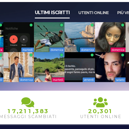
ULTIMI ISCRITTI
UTENTI ONLINE
PIÙ VI
ca
martedì
domenica
domenica
domenica
dì
domenica
martedì
venerdì
sabato
,
,
,
1
7
2
1
1
3
8
3
2
0
3
0
1
MESSAGGI SCAMBIATI
UTENTI ONLINE