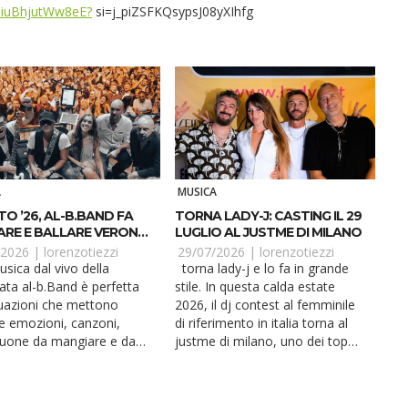
oDiuBhjutWw8eE?
si=j_piZSFKQsypsJ08yXIhfg
A
MUSICA
O ’26, AL-B.BAND FA
TORNA LADY-J: CASTING IL 29
RE E BALLARE VERONA
LUGLIO AL JUSTME DI MILANO
OLO
/2026 |
lorenzotiezzi
29/07/2026 |
lorenzotiezzi
torna lady-j e lo fa in grande
ata al-b.Band è perfetta
stile. In questa calda estate
tuazioni che mettono
2026, il dj contest al femminile
e emozioni, canzoni,
di riferimento in italia torna al
uone da mangiare e da
justme di milano, uno dei top
Anche ad agosto...
club c...