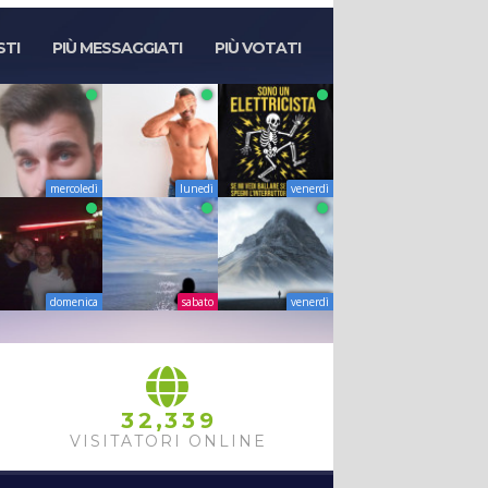
STI
PIÙ MESSAGGIATI
PIÙ VOTATI
mercoledì
lunedì
venerdì
domenica
sabato
venerdì
,
3
2
3
3
9
VISITATORI ONLINE