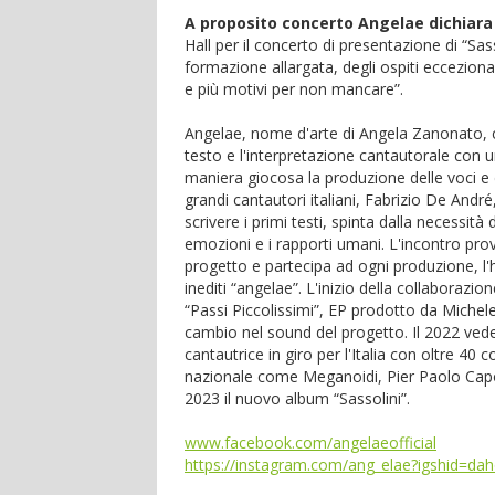
A proposito concerto Angelae dichiara 
Hall per il concerto di presentazione di “Sas
formazione allargata, degli ospiti eccezional
e più motivi per non mancare”.
Angelae, nome d'arte di Angela Zanonato, c
testo e l'interpretazione cantautorale con u
maniera giocosa la produzione delle voci e de
grandi cantautori italiani, Fabrizio De Andr
scrivere i primi testi, spinta dalla necessità
emozioni e i rapporti umani. L'incontro prov
progetto e partecipa ad ogni produzione, l'h
inediti “angelae”. L'inizio della collaborazi
“Passi Piccolissimi”, EP prodotto da Michel
cambio nel sound del progetto. Il 2022 vede l'
cantautrice in giro per l'Italia con oltre 40 
nazionale come Meganoidi, Pier Paolo Capovil
2023 il nuovo album “Sassolini”.
www.facebook.com/angelaeofficial
https://instagram.com/ang_elae?igshid=da