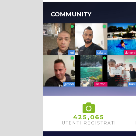
COMMUNITY
Ieri
sabato
domeni
giovedì
martedì
lune
,
4
2
5
0
6
5
UTENTI REGISTRATI