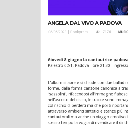
ANGELA DAL VIVO A PADOVA
08/06/2023 |
Bookpress
7176
MUSI
Giovedì 8 giugno la cantautrice padova
Palestro 62/1, Padova - ore 21.30 - ingress
L'album si apre e si chiude con due ballad m
forme, dalla forma canzone canonica a tracce
“sassolini”, rifacendosi all'immagine fiabesc
nell'ascolto del disco, le tracce sono immag
col rischio di perderti ma che poi ti ripo
attraverso ambienti sintetici e stanze più in
cantautorali ma anche un viaggio emotivo tra
stesso tempo la voglia di rivendicare il diri