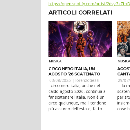
https://open.spotify.com/artist/2dvyGzZt
ARTICOLI CORRELATI
MUSICA
MUSIC
CIRCO NERO ITALIA, UN
AGOST
AGOSTO ’26 SCATENATO
CANTA
E JES
03/08/2026 |
lorenzotiezzi
29/07
circo nero italia, anche nel
la musica dal vivo della
caldo agosto 2026, continua a
scaten
far scatenare l'italia. Non è un
per si
circo qualunque, ma il tendone
insiem
più assurdo dell'estate, fatto di
cose b
spett...
bere. 