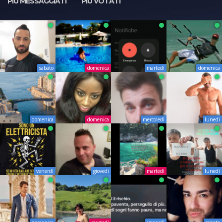
PIÙ MESSAGGIATI
PIÙ VOTATI
sabato
domenica
martedì
domenica
domenica
domenica
mercoledì
lunedì
venerdì
giovedì
martedì
lunedì