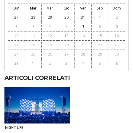
Lun
Mar
Mer
Gio
Ven
Sab
Dom
27
28
29
30
31
1
2
3
4
5
6
7
8
9
10
11
12
13
14
15
16
17
18
19
20
21
22
23
24
25
26
27
28
29
30
31
1
2
3
4
5
6
ARTICOLI CORRELATI
NIGHT LIFE