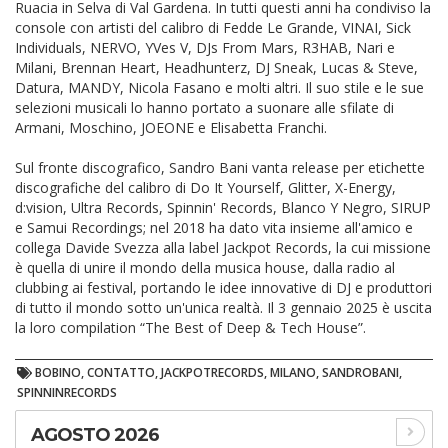
Ruacia in Selva di Val Gardena. In tutti questi anni ha condiviso la
console con artisti del calibro di Fedde Le Grande, VINAI, Sick
Individuals, NERVO, YVes V, DJs From Mars, R3HAB, Nari e
Milani, Brennan Heart, Headhunterz, DJ Sneak, Lucas & Steve,
Datura, MANDY, Nicola Fasano e molti altri. Il suo stile e le sue
selezioni musicali lo hanno portato a suonare alle sfilate di
Armani, Moschino, JOEONE e Elisabetta Franchi.
Sul fronte discografico, Sandro Bani vanta release per etichette
discografiche del calibro di Do It Yourself, Glitter, X-Energy,
d:vision, Ultra Records, Spinnin' Records, Blanco Y Negro, SIRUP
e Samui Recordings; nel 2018 ha dato vita insieme all'amico e
collega Davide Svezza alla label Jackpot Records, la cui missione
è quella di unire il mondo della musica house, dalla radio al
clubbing ai festival, portando le idee innovative di DJ e produttori
di tutto il mondo sotto un'unica realtà. Il 3 gennaio 2025 è uscita
la loro compilation “The Best of Deep & Tech House”.
BOBINO, CONTATTO, JACKPOTRECORDS, MILANO, SANDROBANI,
SPINNINRECORDS
AGOSTO 2026