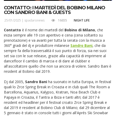
CONTATTO: I MARTEDÌ DEL BOBINO MILANO
CON SANDRO BANI & GUESTS
25/01/2025 |
spadaronews
16655
NIGHT LIFE
Contatto
è il nome dei martedì del
Bobino di Milano
, che
inizia sempre alle 19 con aperitivo e cena (cena soltanto su
prenotazione) e va avanti per tutta la serata con la musica a
360° gradi del dj e produttore milanese
Sandro Bani
, che da
sempre fa della trasversalità il suo punto di forza, sia nei suoi
set sia con le sue release, grazie alla capacità di imprimere al
dancefloor il cambio di marcia e di dare al clubber e
all'ascoltatore quello che non sa ancora di volere. Sandro Bani è
resident al Bobino dal 2019.
Dj dal 2005,
Sandro Bani
ha suonato in tutta Europa, in festival
quali lo Zrce Spring Break in Croazia e in club quali The Room a
Barcellona, Aquarius, Kalypso, Kratran, Noa Beach Club e
Papaya in Croazia, il Tantra a Ibiza e tanti altri; dal 2017 è
resident ed headliner per il festival croato Zrce Spring Break e
dal 2019 è resident al Bobino Club di Milano; dal 29 dicembre al
5 gennaio è stato in console tutti i giorni all'Aprés Ski Snowbar