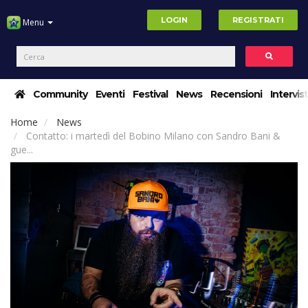
LOGIN
REGISTRATI
Menu
Community
Eventi
Festival
News
Recensioni
Intervis
Home
News
Contatto: i martedì del Bobino Milano con Sandro Bani &
gue...