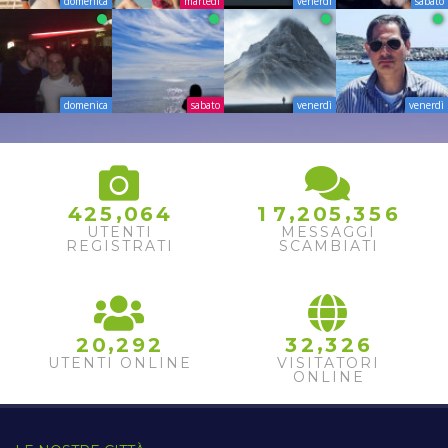
domenica
martedì
venerdì
sabato
domenica
sabato
venerdì
venerdì
,
,
,
4
2
5
0
6
4
1
7
2
0
5
3
5
6
UTENTI
MESSAGGI
REGISTRATI
SCAMBIATI
,
,
2
0
2
9
2
3
2
3
2
6
UTENTI ONLINE
VISITATORI
ONLINE