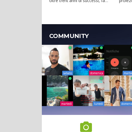
oltre trent'anni di successi, fa
proiezi
ballare caserta. �...
interna
COMMUNITY
sabato
domenica
marte
martedì
lunedì
domeni