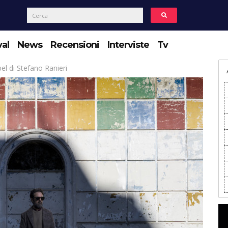
val
News
Recensioni
Interviste
Tv
el di Stefano Ranieri