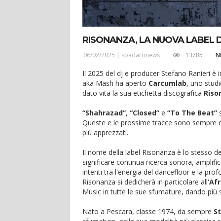
RISONANZA, LA NUOVA LABEL D
06/02/2025 |
spadaronews
13785
N
Il 2025 del dj e producer Stefano Ranieri è
aka Mash ha aperto
Carcumlab
, uno stud
dato vita la sua etichetta discografica
Riso
“Shahrazad”
,
“Closed”
e
“To The Beat”
s
Queste e le prossime tracce sono sempre d
più apprezzati.
Il nome della label Risonanza è lo stesso de
significare continua ricerca sonora, amplific
intenti tra l'energia del dancefloor e la prof
Risonanza si dedicherà in particolare all'
Af
Music in tutte le sue sfumature, dando più sp
Nato a Pescara, classe 1974, da sempre
St