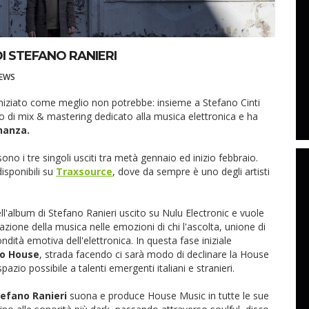
I STEFANO RANIERI
EWS
 iniziato come meglio non potrebbe: insieme a Stefano Cinti
io di mix & mastering dedicato alla musica elettronica e ha
nanza.
ono i tre singoli usciti tra metà gennaio ed inizio febbraio.
isponibili su
Traxsource
, dove da sempre è uno degli artisti
ll'album di Stefano Ranieri uscito su Nulu Electronic e vuole
azione della musica nelle emozioni di chi l'ascolta, unione di
ondità emotiva dell'elettronica. In questa fase iniziale
ro House
, strada facendo ci sarà modo di declinare la House
azio possibile a talenti emergenti italiani e stranieri.
efano Ranieri
suona e produce House Music in tutte le sue