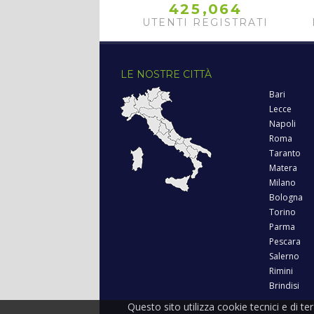
,
4
2
5
0
6
4
UTENTI REGISTRATI
LE NOSTRE CITTÀ
Bari
Lecce
Napoli
Roma
Taranto
Matera
Milano
Bologna
Torino
Parma
Pescara
Salerno
Rimini
Brindisi
Questo sito utilizza cookie tecnici e di te