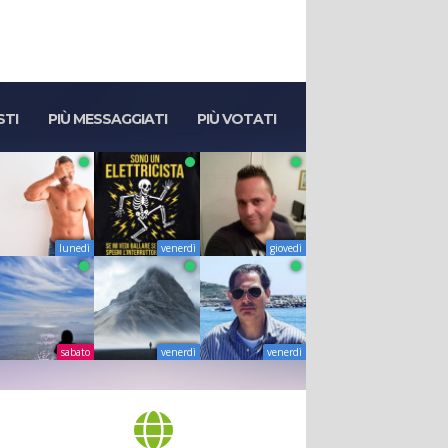
STI
PIÙ MESSAGGIATI
PIÙ VOTATI
lunedì
venerdì
giovedì
sabato
venerdì
venerdì