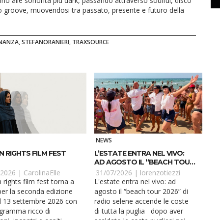
ino alle sonorità più dark, passando attraverso soulful, disco
to groove, muovendosi tra passato, presente e futuro della
NANZA, STEFANORANIERI, TRAXSOURCE
NEWS
 RIGHTS FILM FEST
L’ESTATE ENTRA NEL VIVO:
AD AGOSTO IL “BEACH TOUR
2026” DI RADIO SELENE
/2026 |
CarolinaElle
31/07/2026 |
lorenzotiezzi
ACCENDE LE COSTE DI
rights film fest torna a
L'estate entra nel vivo: ad
TUTTA LA PUGLIA
er la seconda edizione
agosto il “beach tour 2026” di
al 13 settembre 2026 con
radio selene accende le coste
gramma ricco di
di tutta la puglia dopo aver