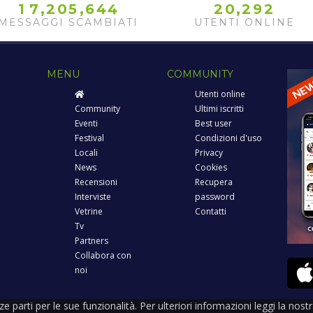
,
,
,
1
7
2
0
5
6
4
4
2
0
2
9
2
MESSAGGI SCAMBIATI
UTENTI ONLINE
MENU
COMMUNITY
Utenti online
Community
Ultimi iscritti
Eventi
Best user
Festival
Condizioni d'uso
Locali
Privacy
News
Cookies
Recensioni
Recupera
Interviste
password
Vetrine
Contatti
Tv
Partners
Collabora con
noi
rze parti per le sue funzionalità. Per ulteriori informazioni leggi la nos