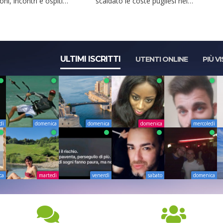
oni, incontri e ospiti
scaldato le coste pugliesi nei
zionali. Ideato da i...
fine settima...
ULTIMI ISCRITTI
UTENTI ONLINE
PIÙ VI
dì
domenica
domenica
domenica
mercoledì
ca
martedì
venerdì
sabato
domenica