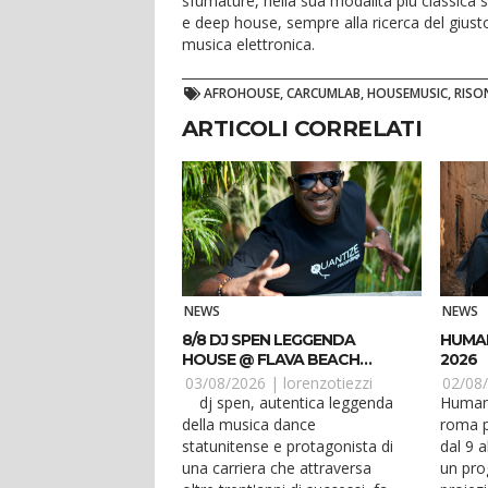
sfumature, nella sua modalità più classica s
e deep house, sempre alla ricerca del gius
musica elettronica.
AFROHOUSE, CARCUMLAB, HOUSEMUSIC, RISO
ARTICOLI CORRELATI
NEWS
NEWS
8/8 DJ SPEN LEGGENDA
HUMAN
HOUSE @ FLAVA BEACH
2026
CASTEL VOLTURNO CE
03/08/2026 |
lorenzotiezzi
02/08
dj spen, autentica leggenda
Human 
della musica dance
roma p
statunitense e protagonista di
dal 9 
una carriera che attraversa
un pro