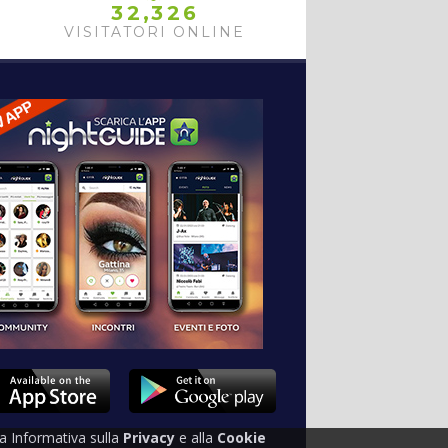
,
3
2
3
2
6
VISITATORI ONLINE
tra Informativa sulla
Privacy
e alla
Cookie