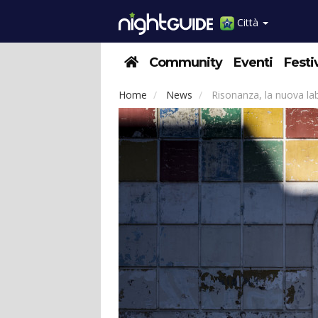
Città
Community
Eventi
Festi
Home
News
Risonanza, la nuova lab