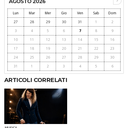
AGOSTO 2026
Lun
Mar
Mer
Gio
Ven
Sab
Dom
27
28
29
30
31
1
2
3
4
5
6
7
8
9
10
11
12
13
14
15
16
17
18
19
20
21
22
23
24
25
26
27
28
29
30
31
1
2
3
4
5
6
ARTICOLI CORRELATI
MUSICA