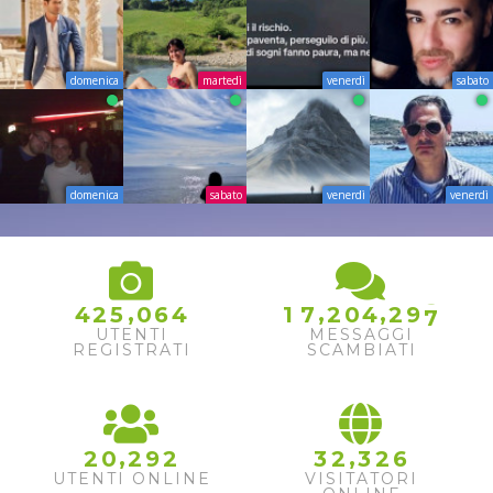
domenica
martedì
venerdì
sabato
domenica
sabato
venerdì
venerdì
5
6
,
,
,
4
2
5
0
6
4
1
7
2
0
4
2
9
7
UTENTI
MESSAGGI
REGISTRATI
SCAMBIATI
,
,
2
0
2
9
2
3
2
3
2
6
UTENTI ONLINE
VISITATORI