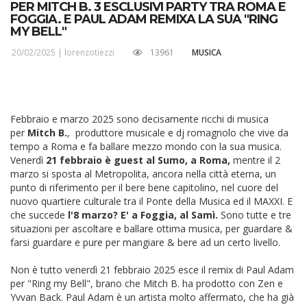
PER MITCH B. 3 ESCLUSIVI PARTY TRA ROMA E
FOGGIA. E PAUL ADAM REMIXA LA SUA "RING
MY BELL"
20/02/2025 |
lorenzotiezzi
13961
MUSICA
Febbraio e marzo 2025 sono decisamente ricchi di musica
per
Mitch B.
, produttore musicale e dj romagnolo che vive da
tempo a Roma e fa ballare mezzo mondo con la sua musica.
Venerdì
21 febbraio è guest al Sumo, a Roma,
mentre il 2
marzo si sposta al Metropolita, ancora nella città eterna, un
punto di riferimento per il bere bene capitolino, nel cuore del
nuovo quartiere culturale tra il Ponte della Musica ed il MAXXI. E
che succede
l'8 marzo? E' a Foggia, al Samì.
Sono tutte e tre
situazioni per ascoltare e ballare ottima musica, per guardare &
farsi guardare e pure per mangiare & bere ad un certo livello.
Non è tutto venerdì 21 febbraio 2025 esce il remix di Paul Adam
per "Ring my Bell", brano che Mitch B. ha prodotto con Zen e
Yvvan Back. Paul Adam è un artista molto affermato, che ha già