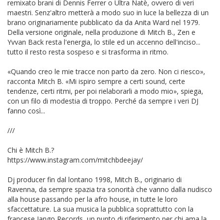
remixato brani di Dennis Ferrer o Ultra Natè, ovvero di veri
maestri. Senz'altro metterà a modo suo in luce la bellezza di un
brano originariamente pubblicato da da Anita Ward nel 1979.
Della versione originale, nella produzione di Mitch B., Zen e
Yvvan Back resta l'energia, lo stile ed un accenno dell'inciso...
tutto il resto resta sospeso e si trasforma in ritmo.
«Quando creo le mie tracce non parto da zero. Non ci riesco»,
racconta Mitch B. «Mi ispiro sempre a certi sound, certe
tendenze, certi ritmi, per poi rielaborarli a modo mio», spiega,
con un filo di modestia di troppo. Perché da sempre i veri DJ
fanno così...
///
Chi è Mitch B.?
https://www.instagram.com/mitchbdeejay/
Dj producer fin dal lontano 1998, Mitch B., originario di
Ravenna, da sempre spazia tra sonorità che vanno dalla nudisco
alla house passando per la afro house, in tutte le loro
sfaccettature. La sua musica la pubblica soprattutto con la
francese Jango Records, un punto di riferimento per chi ama la