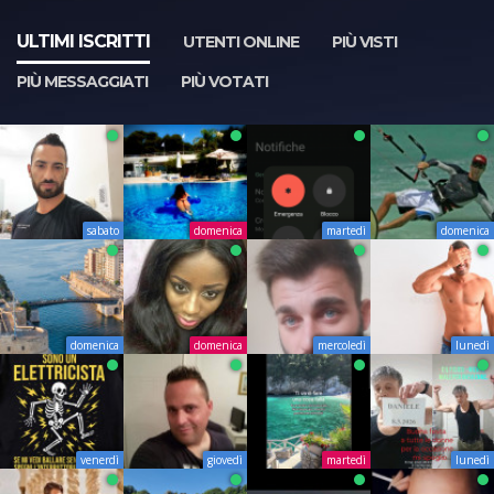
ULTIMI ISCRITTI
UTENTI ONLINE
PIÙ VISTI
PIÙ MESSAGGIATI
PIÙ VOTATI
sabato
domenica
martedì
domenica
domenica
domenica
mercoledì
lunedì
venerdì
giovedì
martedì
lunedì