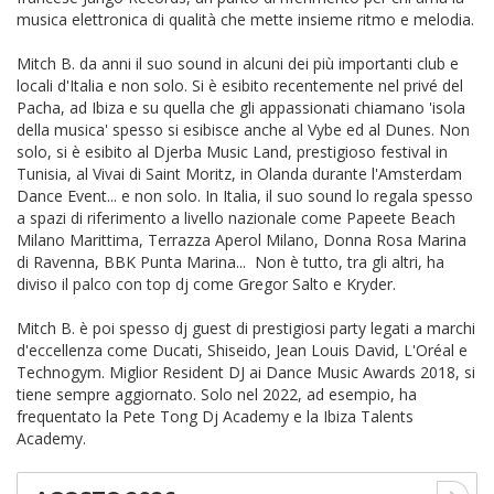
musica elettronica di qualità che mette insieme ritmo e melodia.
Mitch B. da anni il suo sound in alcuni dei più importanti club e
locali d'Italia e non solo. Si è esibito recentemente nel privé del
Pacha, ad Ibiza e su quella che gli appassionati chiamano 'isola
della musica' spesso si esibisce anche al Vybe ed al Dunes. Non
solo, si è esibito al Djerba Music Land, prestigioso festival in
Tunisia, al Vivai di Saint Moritz, in Olanda durante l'Amsterdam
Dance Event... e non solo. In Italia, il suo sound lo regala spesso
a spazi di riferimento a livello nazionale come Papeete Beach
Milano Marittima, Terrazza Aperol Milano, Donna Rosa Marina
di Ravenna, BBK Punta Marina... Non è tutto, tra gli altri, ha
diviso il palco con top dj come Gregor Salto e Kryder.
Mitch B. è poi spesso dj guest di prestigiosi party legati a marchi
d'eccellenza come Ducati, Shiseido, Jean Louis David, L'Oréal e
Technogym. Miglior Resident DJ ai Dance Music Awards 2018, si
tiene sempre aggiornato. Solo nel 2022, ad esempio, ha
frequentato la Pete Tong Dj Academy e la Ibiza Talents
Academy.