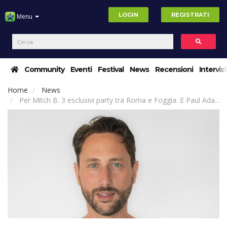
LOGIN
REGISTRATI
Menu
Community
Eventi
Festival
News
Recensioni
Intervis
Home
News
Per Mitch B. 3 esclusivi party tra Roma e Foggia. E Paul Ada...