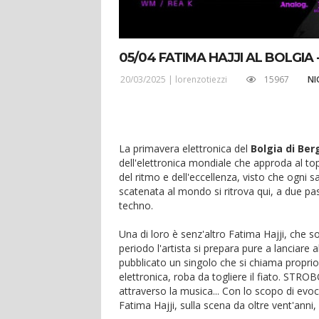
05/04 FATIMA HAJJI AL BOLGIA
20/03/2025 |
lorenzotiezzi
15967
NI
La primavera elettronica del
Bolgia di Be
dell'elettronica mondiale che approda al top 
del ritmo e dell'eccellenza, visto che ogni sa
scatenata al mondo si ritrova qui, a due pass
techno.
Una di loro è senz'altro Fatima Hajji, che 
periodo l'artista si prepara pure a lanciare
pubblicato un singolo che si chiama propri
elettronica, roba da togliere il fiato. STROB
attraverso la musica... Con lo scopo di evo
Fatima Hajji, sulla scena da oltre vent'anni