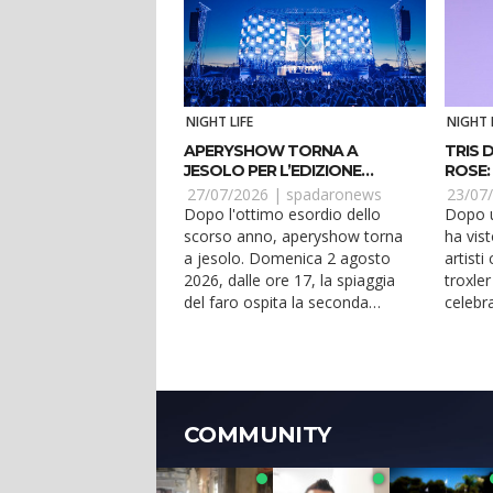
NIGHT LIFE
NIGHT 
APERYSHOW TORNA A
TRIS D
JESOLO PER L’EDIZIONE
ROSE:
ESTIVA
27/07/2026 |
spadaronews
23/07
Dopo l'ottimo esordio dello
Dopo u
scorso anno, aperyshow torna
ha vist
a jesolo. Domenica 2 agosto
artist
2026, dalle ore 17, la spiaggia
troxler
del faro ospita la seconda
celebra
edizione jesolana del prim...
complea
COMMUNITY