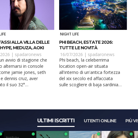
LIFE
NIGHT LIFE
’ASSI ALLA VILLA DELLE
PHI BEACH, ESTATE 2026:
 HYPE, MEDUZA, AOKI
TUTTE LE NOVITÀ
/2026 |
spadaronews
16/07/2026 |
spadaronews
n avvio di stagione che
Phi beach, la celeberrima
o alternarsi in console
location open-air situata
i come jamie jones, seth
all'interno di un'antica fortezza
 e dennis cruz, aver
del xix secolo ed affacciata
to il suo 32°
sulle scogliere di baja sardinia,
nno e ospitato il par...
presenta il programma...
ULTIMI ISCRITTI
UTENTI ONLINE
PIÙ VI