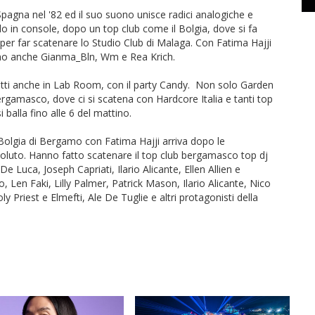
Spagna nel '82 ed il suo suono unisce radici analogiche e
 in console, dopo un top club come il Bolgia, dove si fa
a, per far scatenare lo Studio Club di Malaga. Con Fatima Hajji
no anche Gianma_Bln, Wm e Rea Krich.
nfatti anche in Lab Room, con il party Candy. Non solo Garden
ergamasco, dove ci si scatena con Hardcore Italia e tanti top
si balla fino alle 6 del mattino.
Bolgia di Bergamo con Fatima Hajji arriva dopo le
assoluto. Hanno fatto scatenare il top club bergamasco top dj
uca, Joseph Capriati, Ilario Alicante, Ellen Allien e
Len Faki, Lilly Palmer, Patrick Mason, Ilario Alicante, Nico
 Priest e Elmefti, Ale De Tuglie e altri protagonisti della