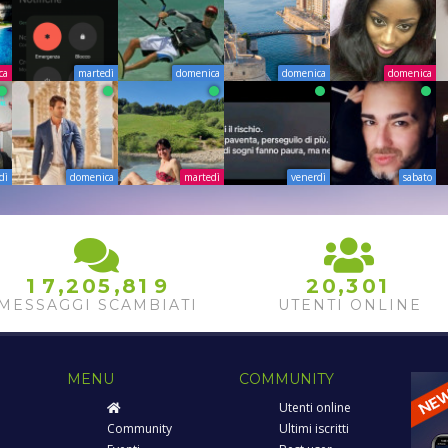
ca
martedì
domenica
domenica
domenica
dì
domenica
martedì
venerdì
sabato
1
9
,
,
,
1
7
2
0
5
8
2
0
3
0
1
2
0
MESSAGGI SCAMBIATI
UTENTI ONLINE
MENU
COMMUNITY
Utenti online
Community
Ultimi iscritti