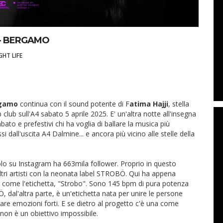
 - BERGAMO
GHT LIFE
rgamo
continua con il sound potente di F
atima Hajji
, stella
club sull'A4 sabato 5 aprile 2025. E' un'altra notte all'insegna
bato e prefestivi chi ha voglia di ballare la musica più
i dall'uscita A4 Dalmine... e ancora più vicino alle stelle della
solo su Instagram ha 663mila follower. Proprio in questo
 altri artisti con la neonata label STROBÖ. Qui ha appena
o come l'etichetta, "Strobo". Sono 145 bpm di pura potenza
Ö, dal'altra parte, è un'etichetta nata per unire le persone
care emozioni forti. E se dietro al progetto c'è una come
, non è un obiettivo impossibile.