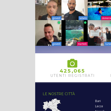
giovedì
sabato
domeni
giovedì
martedì
lune
,
4
2
5
0
6
5
UTENTI REGISTRATI
LE NOSTRE CITTÀ
Bari
Lecce