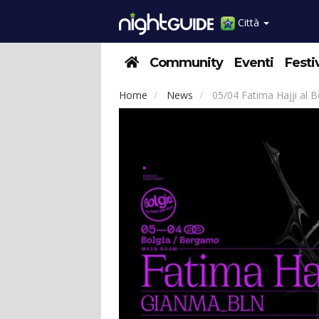
Città
Community
Eventi
Festi
Home
News
05/04 Fatima Hajji al 