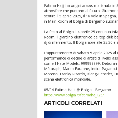
Fatima Hajji ha origini arabe, ma è nata in 
atmosfere che puntano al futuro. Giramondo
sentire il 5 aprile 2025, il 16 vola in Spagn
in Main Room al Bolgia di Bergamo suona
La festa al Bolgia il 4 aprile 25 continua i
Room, il giardino elettronico del top club b
dj di riferimento. Il Bolgia apre alle 23.30 e 
L'appuntamento di sabato 5 aprile 2025 al 
performance di decine di artisti di livello 
come I Hate Models, 999999999, Deborah De L
Métaraph, Marco Faraone, Indira Paganotto, 
Moreno, Franky Rizardo, Klangkuenstler, Holy
scena elettronica mondiale.
05/04 Fatima Hajji @ Bolgia - Bergamo
https://www.bolgia.it/fatimahajji25/
ARTICOLI CORRELATI