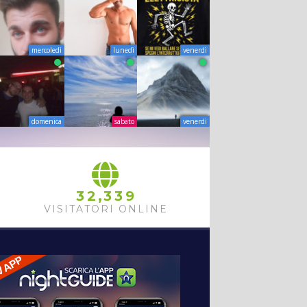
mercoledì
lunedì
venerdì
domenica
sabato
venerdì
,
3
2
3
3
9
VISITATORI ONLINE