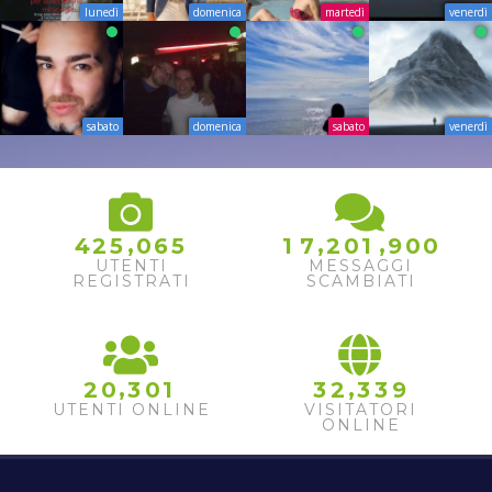
lunedì
domenica
martedì
venerdì
sabato
domenica
sabato
venerdì
,
,
,
4
2
5
0
6
5
1
7
2
0
1
9
0
0
UTENTI
MESSAGGI
REGISTRATI
SCAMBIATI
,
,
2
0
3
0
1
3
2
3
3
9
UTENTI ONLINE
VISITATORI
ONLINE