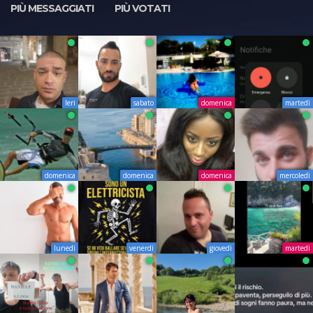
PIÙ MESSAGGIATI
PIÙ VOTATI
Ieri
sabato
domenica
martedì
domenica
domenica
domenica
mercoledì
lunedì
venerdì
giovedì
martedì