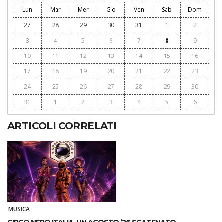
Lun
Mar
Mer
Gio
Ven
Sab
Dom
27
28
29
30
31
1
2
3
4
5
6
7
8
9
10
11
12
13
14
15
16
17
18
19
20
21
22
23
24
25
26
27
28
29
30
31
1
2
3
4
5
6
ARTICOLI CORRELATI
MUSICA