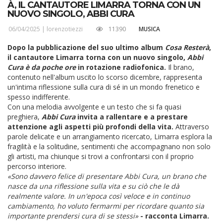
À, IL CANTAUTORE LIMARRA TORNA CON UN
NUOVO SINGOLO, ABBI CURA
06/04/2025 |
lorenzotiezzi
11390
MUSICA
Dopo la pubblicazione del suo ultimo album
Cosa Resterà
,
il cantautore Limarra torna con un nuovo singolo,
Abbi
Cura è da poche ore
in rotazione radiofonica.
Il brano,
contenuto nell'album uscito lo scorso dicembre, rappresenta
un'intima riflessione sulla cura di sé in un mondo frenetico e
spesso indifferente.
Con una melodia avvolgente e un testo che si fa quasi
preghiera,
Abbi Cura
invita a rallentare e a prestare
attenzione agli aspetti più profondi della vita.
Attraverso
parole delicate e un arrangiamento ricercato, Limarra esplora la
fragilità e la solitudine, sentimenti che accompagnano non solo
gli artisti, ma chiunque si trovi a confrontarsi con il proprio
percorso interiore.
«Sono davvero felice di presentare
Abbi Cura
, un brano che
nasce da una riflessione sulla vita e su ciò che le dà
realmente valore. In un'epoca così veloce e in continuo
cambiamento, ho voluto fermarmi per ricordare quanto sia
importante prendersi cura di se stessi»
- racconta Limarra.