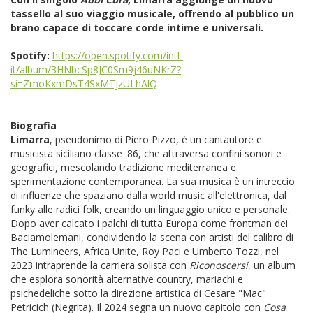
tassello al suo viaggio musicale, offrendo al pubblico un
brano capace di toccare corde intime e universali.
Spotify:
https://open.spotify.com/intl-
it/album/3HNbcSp8JC0Sm9j46uNKrZ?
si=ZmoKxmDsT4SxMTjzULhAlQ
Biografia
Limarra
, pseudonimo di Piero Pizzo, è un cantautore e
musicista siciliano classe '86, che attraversa confini sonori e
geografici, mescolando tradizione mediterranea e
sperimentazione contemporanea. La sua musica è un intreccio
di influenze che spaziano dalla world music all'elettronica, dal
funky alle radici folk, creando un linguaggio unico e personale.
Dopo aver calcato i palchi di tutta Europa come frontman dei
Baciamolemani, condividendo la scena con artisti del calibro di
The Lumineers, Africa Unite, Roy Paci e Umberto Tozzi, nel
2023 intraprende la carriera solista con
Riconoscersi
, un album
che esplora sonorità alternative country, mariachi e
psichedeliche sotto la direzione artistica di Cesare "Mac"
Petricich (Negrita). Il 2024 segna un nuovo capitolo con
Cosa