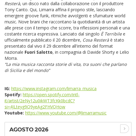
Resterà
, un disco nato dalla collaborazione con il produttore
Tony Canto. Qui, Limarra affina il proprio stile, lasciando
emergere groove funk, ritmiche avvolgenti e sfumature world
music. Nove brani che raccontano la quotidianità di un artista
alle prese con il tempo che scorre, tra riflessioni personali e una
costante ricerca espressiva. Lanciato dal singolo
È Terribile
e
ufficialmente pubblicato il 20 dicembre,
Cosa Resterà
è stato
presentato dal vivo il 29 dicembre all'interno del format
nazionale
Fuori Salotto
, in compagnia di Davide Shorty e Lelio
Morra.
“La mia musica racconta storie di vita, tra suoni che parlano
di Sicilia e del mondo”
IG:
https://www.instagram.com/limarra_musica
Spotify:
https://open.spotify.com/intl-
it/artist/2eNy12u0ikWT3fcKk0bcdC?
si=4JLteyg9Q9yeAg2FHVQHow
Youtube:
https://www.youtube.com/@limarramusic
AGOSTO 2026