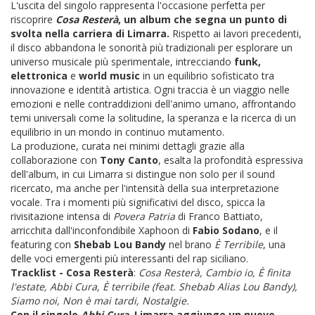
L'uscita del singolo rappresenta l'occasione perfetta per
riscoprire
Cosa Resterà
, un album che segna un punto di
svolta nella carriera di Limarra.
Rispetto ai lavori precedenti,
il disco abbandona le sonorità più tradizionali per esplorare un
universo musicale più sperimentale, intrecciando
funk,
elettronica
e
world music
in un equilibrio sofisticato tra
innovazione e identità artistica. Ogni traccia è un viaggio nelle
emozioni e nelle contraddizioni dell'animo umano, affrontando
temi universali come la solitudine, la speranza e la ricerca di un
equilibrio in un mondo in continuo mutamento.
La produzione, curata nei minimi dettagli grazie alla
collaborazione con
Tony Canto
, esalta la profondità espressiva
dell'album, in cui Limarra si distingue non solo per il sound
ricercato, ma anche per l'intensità della sua interpretazione
vocale. Tra i momenti più significativi del disco, spicca la
rivisitazione intensa di
Povera Patria
di Franco Battiato,
arricchita dall'inconfondibile Xaphoon di
Fabio Sodano
, e il
featuring con
Shebab Lou Bandy
nel brano
È Terribile
, una
delle voci emergenti più interessanti del rap siciliano.
Tracklist - Cosa Resterà
:
Cosa Resterà, Cambio io, È finita
l'estate, Abbi Cura, È terribile (feat. Shebab Alias Lou Bandy),
Siamo noi, Non è mai tardi, Nostalgie.
Con il singolo
Abbi Cura
, Limarra aggiunge un nuovo