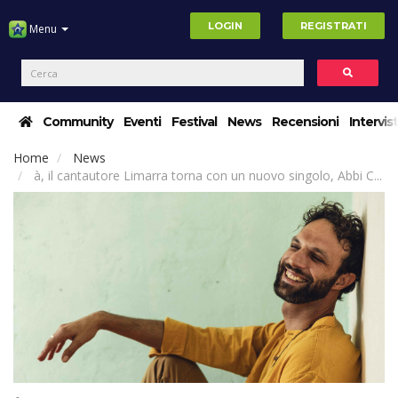
LOGIN
REGISTRATI
Menu
Community
Eventi
Festival
News
Recensioni
Intervis
Home
News
à, il cantautore Limarra torna con un nuovo singolo, Abbi C...