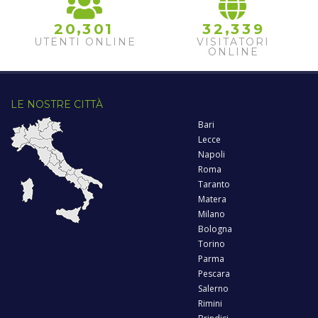
,
,
2
0
3
0
1
3
2
3
3
9
UTENTI ONLINE
VISITATORI
ONLINE
LE NOSTRE CITTÀ
Bari
Lecce
Napoli
Roma
Taranto
Matera
Milano
Bologna
Torino
Parma
Pescara
Salerno
Rimini