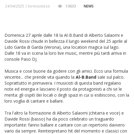
24/04/2025 |
lorenzotiezzi
10633
NEWS
Domenica 27 aprile dalle 18 la Al-B.Band di Alberto Salaorni e
Davide Rossi chiude in bellezza il lungo weekend del 25 aprile al
Lido Garda di Garda (Verona), una location magica sul lago.
Dalle 18 va in scena la loro live music, mentre più tardi arriva in
console Paso Dj.
Musica e cose buone da godere con gli amici. Ecco una formula
vincente... che prende vita quando la
Al-B.Band
sale sul palco.
Soprattutto in primavera. I musicisti di questa band regalano
note ed energia e lasciano il posto da protagonisti a chi se le
merita: gli ospiti dei locali o degli spazi in cui si esibiscono, con la
loro voglia di cantare e ballare.
Tra l'altro la formazione di Alberto Salaorni (chitarra e voce) e
Davide Rossi (basso) ha da poco celebrato un traguardo
importante: fanno ballare e cantare con un repertorio davvero
vario da sempre. Reinterpretano hit del momento e classici con