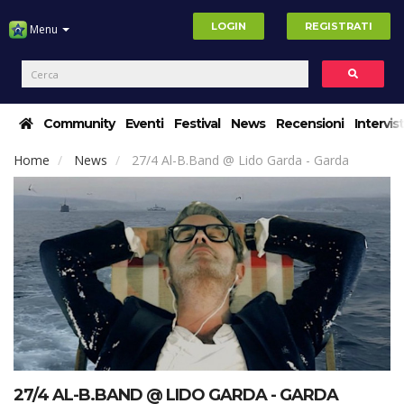
LOGIN
REGISTRATI
Menu
Community
Eventi
Festival
News
Recensioni
Intervis
Home
News
27/4 Al-B.Band @ Lido Garda - Garda
27/4 AL-B.BAND @ LIDO GARDA - GARDA