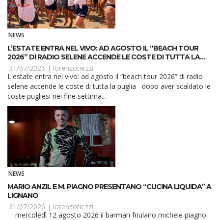
NEWS
L’ESTATE ENTRA NEL VIVO: AD AGOSTO IL “BEACH TOUR
2026” DI RADIO SELENE ACCENDE LE COSTE DI TUTTA LA
PUGLIA
31/07/2026 |
lorenzotiezzi
L'estate entra nel vivo: ad agosto il “beach tour 2026” di radio
selene accende le coste di tutta la puglia dopo aver scaldato le
coste pugliesi nei fine settima...
NEWS
MARIO ANZIL E M. PIAGNO PRESENTANO “CUCINA LIQUIDA” A
LIGNANO
31/07/2026 |
lorenzotiezzi
mercoledì 12 agosto 2026 il barman friulano michele piagno