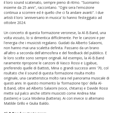
il loro sound scatenato, sempre pieno di ritmo. "Suoniamo
insieme da 25 anni", raccontano. "Ogni sera l'emozione
continua a scorrere ed è quello che ci fa andare avanti". I due
artisti il loro 'anniversario in musica' lo hanno festeggiato ad
ottobre 2024.
Un concerto di questa formazione veronese, la Al-B.Band, una
volta vissuto, lo si dimentica difficilmente
. Per le canzoni e per
l'energia che i musicisti regalano. Guidati da Alberto Salaorni,
non hanno mai una scaletta definita. Passano da un brano
all'altro a seconda dell'atmosfera e del feedback del pubblico. E
le loro scelte sono sempre originali. Ad esempio, la Al-B.Band
raramente ripropone le canzoni di Vasco Rossi e Ligabue,
preferendo quelle di Battisti, Mina o grandi successi anni '70, col
risultato che il sound di questa formazione risulta molto
originale, una caratteristica molto rara nel panorama musicale di
questi anni. In questo momento la 'formazione tipo' della Al-
B.Band, oltre ad Alberto Salaorni (voce, chitarra) e Davide Rossi
mette sul palco anche ottimi musicisti come Andrea Mai
(tastiere) e Luca Modena (batteria). Ai cori invece si alternano
Matilde Grillo e Giulia Baldo.