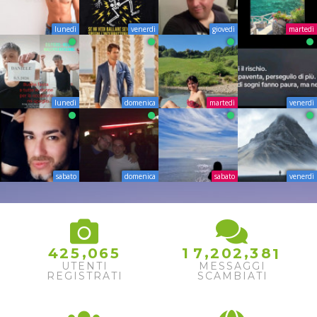
lunedì
venerdì
giovedì
martedì
lunedì
domenica
martedì
venerdì
sabato
domenica
sabato
venerdì
,
,
,
4
2
5
0
6
5
1
7
2
0
2
3
8
1
UTENTI
MESSAGGI
REGISTRATI
SCAMBIATI