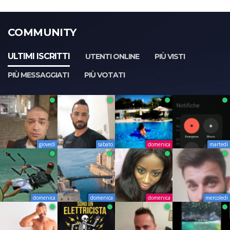
COMMUNITY
ULTIMI ISCRITTI
UTENTI ONLINE
PIÙ VISTI
PIÙ MESSAGGIATI
PIÙ VOTATI
giovedì
sabato
domenica
martedì
domenica
domenica
domenica
mercoledì