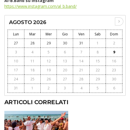
Al-B.Band su Instagram
https://www.instagram.com/al_b.band/
AGOSTO 2026
Lun
Mar
Mer
Gio
Ven
Sab
Dom
27
28
29
30
31
1
2
3
4
5
6
7
8
9
10
11
12
13
14
15
16
17
18
19
20
21
22
23
24
25
26
27
28
29
30
31
1
2
3
4
5
6
ARTICOLI CORRELATI