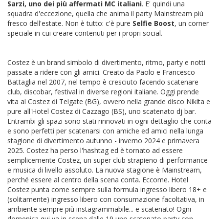
Sarzi, uno dei più affermati MC italiani
. E' quindi una
squadra d'eccezione, quella che anima il party Mainstream più
fresco dell'estate. Non è tutto: c'è pure
Selfie Boost
, un corner
speciale in cui creare contenuti per i propri social.
Costez è un brand simbolo di divertimento, ritmo, party e notti
passate a ridere con gli amici. Creato da Paolo e Francesco
Battaglia nel 2007, nel tempo è cresciuto facendo scatenare
club, discobar, festival in diverse regioni italiane. Oggi prende
vita al Costez di Telgate (BG), ovvero nella grande disco Nikita e
pure all'Hotel Costez di Cazzago (BS), uno scatenato dj bar.
Entrambi gli spazi sono stati rinnovati in ogni dettaglio che conta
e sono perfetti per scatenarsi con amiche ed amici nella lunga
stagione di divertimento autunno - inverno 2024 e primavera
2025. Costez ha perso l'hashtag ed è tornato ad essere
semplicemente Costez, un super club strapieno di performance
e musica di livello assoluto. La nuova stagione è Mainstream,
perché essere al centro della scena conta. Eccome. Hotel
Costez punta come sempre sulla formula ingresso libero 18+ e
(solitamente) ingresso libero con consumazione facoltativa, in
ambiente sempre più instagrammabile... e scatenato! Ogni
domenica qui va in scena dalle 19 uno scatenato party con