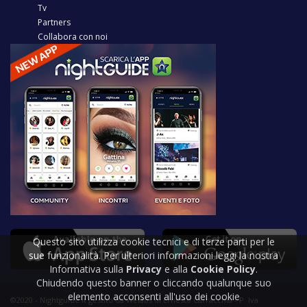
Tv
Partners
Collabora con noi
Questo sito utilizza cookie tecnici e di terze parti per le
sue funzionalità. Per ulteriori informazioni leggi la nostra
Informativa sulla
Privacy
e alla
Cookie Policy
.
Chiudendo questo banner o cliccando qualunque suo
elemento acconsenti all'uso dei cookie
©2020 - Nightguide.it gestito da Welabs di Ernesto Carracchia - P. Iva