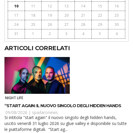
10
11
12
13
14
15
16
17
18
19
20
21
22
23
24
25
26
27
28
29
30
31
1
2
3
4
5
6
ARTICOLI CORRELATI
NIGHT LIFE
“START AGAIN: IL NUOVO SINGOLO DEGLI HIDDEN HANDS
09/08/2026 |
spadaronews
Si intitola "start again" il nuovo singolo degli hidden hands,
uscito venerdì 31 luglio 2026 su glue valley e disponibile su tutte
le piattaforme digitali. “Start ag...