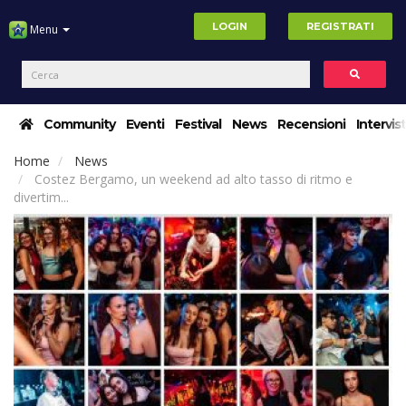
LOGIN
REGISTRATI
Menu
Community
Eventi
Festival
News
Recensioni
Intervis
Home
News
Costez Bergamo, un weekend ad alto tasso di ritmo e
divertim...