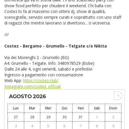
show food perfetto per chiudere il weekend. Chi balla con
Costez lo fa al massimo con ottimi dj, show di qualità,
scenografie, servizio sempre curati e soprattutto con uno staff
di ragazzi che mentre lavorano si divertono... o viceversa.
///
Costez - Bergamo - Grumello - Telgate c/o Nikita
Via dei Morenghi 2 - Grumello (BG)
A4: Grumello - Telgate. Info: 3480978529 (Bobe)
Dalle 24 alle 4, ogni venerdì, sabato e prefestivi
Ingresso a pagamento con consumazione
Web App:
https://costez.club/
Instagram.com/costez_official
AGOSTO 2026
Lun
Mar
Mer
Gio
Ven
Sab
Dom
27
28
29
30
31
1
2
3
4
5
6
7
8
9