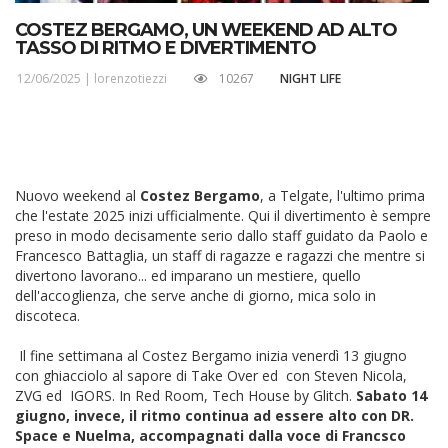
COSTEZ BERGAMO, UN WEEKEND AD ALTO
TASSO DI RITMO E DIVERTIMENTO
12/06/2025 |
lorenzotiezzi
10267
NIGHT LIFE
Nuovo weekend al
Costez Bergamo
, a Telgate, l'ultimo prima
che l'estate 2025 inizi ufficialmente. Qui il divertimento
è sempre
preso in modo decisamente serio dallo staff guidato da
Paolo e
Francesco Battaglia
, un staff di ragazze e ragazzi che mentre si
divertono lavorano... ed imparano un mestiere, quello
dell'accoglienza, che serve anche di giorno, mica solo in
discoteca.
Il fine settimana al Costez Bergamo inizia venerdì 13 giugno
con ghiacciolo al sapore di Take Over ed
con Steven Nicola,
ZVG ed IGORS. In Red Room,
Tech House by Glitch.
S
abato 14
giugno, invece, il ritmo continua ad essere alto con DR.
Space e Nuelma, accompagnati dalla voce di Francsco