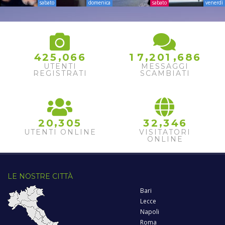
sabato
domenica
sabato
venerdì
,
,
,
4
2
5
0
6
6
1
7
2
0
1
6
8
6
UTENTI
MESSAGGI
REGISTRATI
SCAMBIATI
,
,
2
0
3
0
5
3
2
3
4
6
UTENTI ONLINE
VISITATORI
ONLINE
LE NOSTRE CITTÀ
Bari
Lecce
Napoli
Roma