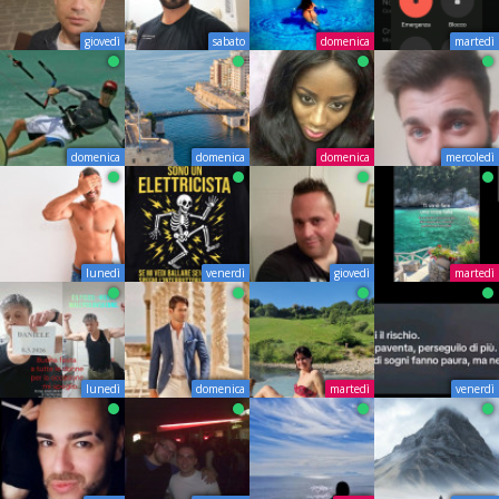
giovedì
sabato
domenica
martedì
domenica
domenica
domenica
mercoledì
lunedì
venerdì
giovedì
martedì
lunedì
domenica
martedì
venerdì