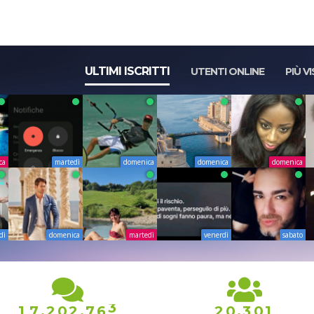
Anche ad agosto...
club c...
ULTIMI ISCRITTI
UTENTI ONLINE
PIÙ VI
ca
martedì
domenica
domenica
domenica
dì
domenica
martedì
venerdì
sabato
3
,
,
,
1
7
2
0
2
7
6
2
0
3
0
1
4