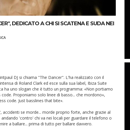
ER", DEDICATO A CHI SI SCATENA E SUDA NEI
ICA
intpaul DJ si chiama "The Dancer". L'ha realizzato con il
ntensa di Roland Clark ed esce sulla sua label, Ibiza Suite
tta ha uno slogan che è tutto un programma: «Non portiamo
ess code. Proponiamo solo linee di basso... che mordono»,
ss code. Just basslines that bite».
r", accidenti se morde... morde proprio forte, anche grazie al
andando 'contro' chi va nei locali per guardare il telefono o
ire a ballare... prima di tutto per ballare davvero.