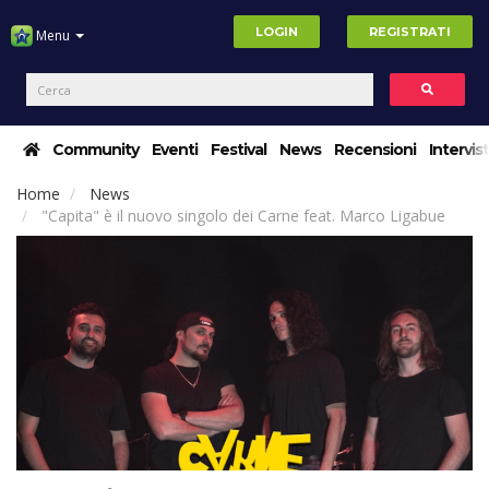
LOGIN
REGISTRATI
Menu
Community
Eventi
Festival
News
Recensioni
Intervis
Home
News
"Capita" è il nuovo singolo dei Carne feat. Marco Ligabue