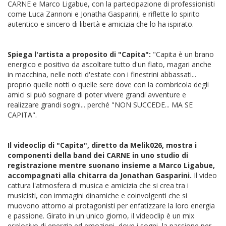
CARNE e Marco Ligabue, con la partecipazione di professionisti
come Luca Zannoni e Jonatha Gasparini, e riflette lo spirito
autentico e sincero di libertà e amicizia che lo ha ispirato.
Spiega l'artista a proposito di "Capita":
"Capita è un brano
energico e positivo da ascoltare tutto d'un fiato, magari anche
in macchina, nelle notti d'estate con i finestrini abbassati...
proprio quelle notti o quelle sere dove con la combricola degli
amici si può sognare di poter vivere grandi avventure e
realizzare grandi sogni... perché "NON SUCCEDE... MA SE
CAPITA".
Il videoclip di "Capita", diretto da Melik026, mostra i
componenti della band dei CARNE in uno studio di
registrazione mentre suonano insieme a Marco Ligabue,
accompagnati alla chitarra da Jonathan Gasparini.
Il video
cattura l'atmosfera di musica e amicizia che si crea tra i
musicisti, con immagini dinamiche e coinvolgenti che si
muovono attorno ai protagonisti per enfatizzare la loro energia
e passione. Girato in un unico giorno, il videoclip è un mix
esplosivo di energia ed emozioni, dove i sogni, la passione per