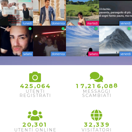
lunedì
domenica
martedì
venerdì
sabato
domenica
sabato
venerdì
7
8
,
,
,
4
2
5
0
6
4
1
7
2
1
6
0
8
9
UTENTI
MESSAGGI
REGISTRATI
SCAMBIATI
,
,
2
0
3
0
1
3
2
3
3
9
UTENTI ONLINE
VISITATORI