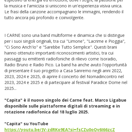
la musica e l'amicizia si uniscono in un'esperienza visiva unica.
Le frasi della canzone accompagnano le immagini, rendendo il
tutto ancora più profondo e coinvolgente.
I CARNE sono una band multiforme e dinamica che si distingue
per i suoi singoli originali, tra cui "Limone", "Lacrime e Pioggia",
"Ci Sono Anch'Io" e "Sarebbe Tutto Semplice". Questi brani
hanno ottenuto importanti riconoscimenti artistici, tra cui
passaggi su emittenti radiofoniche di rilievo come Isoradio,
Radio Bruno e Radio Pico. La band ha anche avuto l'opportunità
di presentare il suo progetto a Casa Sanremo negli anni 2022,
2023, 2024 e 2025, di aprire il concerto del Nomadincontro nel
2023, 2024 e 2025 e di partecipare al festival Paradice Dome nel
2025...
"Capita" è il nuovo singolo dei Carne feat. Marco Ligabue
disponibile sulle piattaforme digitali di streaming e in
rotazione radiofonica dal 18 luglio 2025.
"Capita" su YouTube
https://youtu.be/JV-zdRKo9EA?si=fsCZu0oQv6I66zcZ