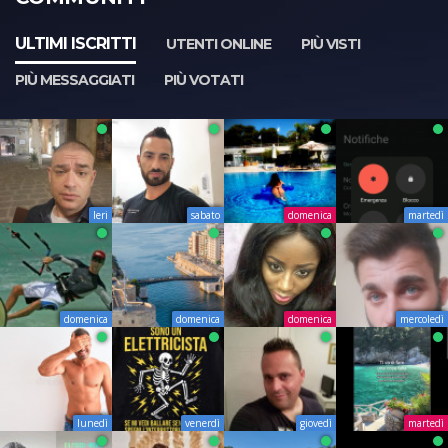
ULTIMI ISCRITTI
UTENTI ONLINE
PIÙ VISTI
PIÙ MESSAGGIATI
PIÙ VOTATI
Ieri
sabato
domenica
martedì
domenica
domenica
domenica
mercoledì
lunedì
venerdì
giovedì
martedì