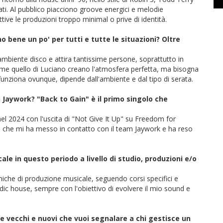
ti. Al pubblico piacciono groove energici e melodie
ve le produzioni troppo minimal o prive di identità.
o bene un po' per tutti e tutte le situazioni? Oltre
mbiente disco e attira tantissime persone, soprattutto in
e quello di Luciano creano l'atmosfera perfetta, ma bisogna
 funziona ovunque, dipende dall'ambiente e dal tipo di serata.
Jaywork? "Back to Gain" è il primo singolo che
el 2024 con l'uscita di "Not Give It Up" su Freedom for
 che mi ha messo in contatto con il team Jaywork e ha reso
cale in questo periodo a livello di studio, produzioni e/o
che di produzione musicale, seguendo corsi specifici e
ic house, sempre con l'obiettivo di evolvere il mio sound e
are vecchi e nuovi che vuoi segnalare a chi gestisce un