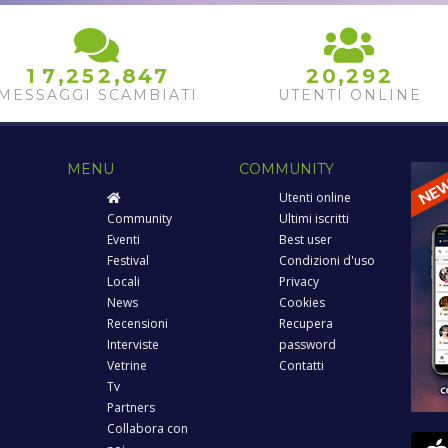
,
,
,
1
7
2
5
2
8
4
7
2
0
2
9
2
MESSAGGI SCAMBIATI
UTENTI ONLINE
MENU
COMMUNITY
Utenti online
Community
Ultimi iscritti
Eventi
Best user
Festival
Condizioni d'uso
Locali
Privacy
News
Cookies
Recensioni
Recupera
Interviste
password
Vetrine
Contatti
Tv
Partners
Collabora con