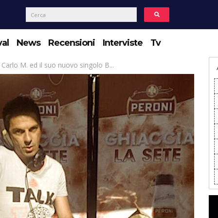
val
News
Recensioni
Interviste
Tv
Carlo M. ed il suo nuovo singolo B...