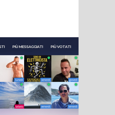
STI
PIÙ MESSAGGIATI
PIÙ VOTATI
lunedì
venerdì
giovedì
sabato
venerdì
venerdì