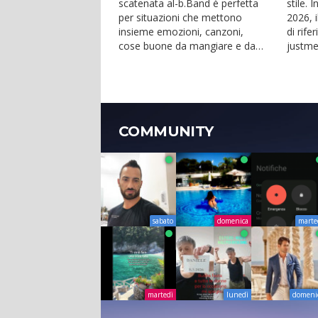
scatenata al-b.Band è perfetta
stile. 
per situazioni che mettono
2026, i
insieme emozioni, canzoni,
di rife
cose buone da mangiare e da
justme
bere. Anche ad agosto...
club c..
COMMUNITY
sabato
domenica
marte
martedì
lunedì
domeni