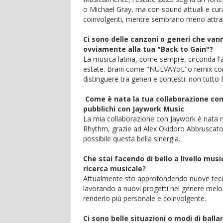
o Michael Gray, ma con sound attuali e cura
coinvolgenti, mentre sembrano meno attratti
Ci sono delle canzoni o generi che vann
ovviamente alla tua "Back to Gain"?
La musica latina, come sempre, circonda l'a
estate. Brani come "NUEVAYoL"o remix com
distinguere tra generi e contesti: non tutto
Come è nata la tua collaborazione con 
pubblichi con Jaywork Music
La mia collaborazione con Jaywork è nata n
Rhythm, grazie ad Alex Okidoro Abbruscato
possibile questa bella sinergia.
Che stai facendo di bello a livello musi
ricerca musicale?
Attualmente sto approfondendo nuove tecni
lavorando a nuovi progetti nel genere melod
renderlo più personale e coinvolgente.
Ci sono belle situazioni o modi di ball