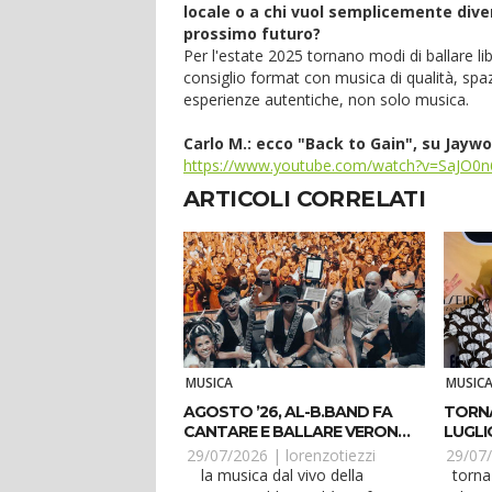
locale o a chi vuol semplicemente divert
prossimo futuro?
Per l'estate 2025 tornano modi di ballare li
consiglio format con musica di qualità, spa
esperienze autentiche, non solo musica.
Carlo M.: ecco "Back to Gain", su Jay
https://www.youtube.com/watch?v=SaJO0
ARTICOLI CORRELATI
MUSICA
MUSIC
AGOSTO ’26, AL-B.BAND FA
TORNA
CANTARE E BALLARE VERONA
LUGLI
E JESOLO
29/07/2026 |
lorenzotiezzi
29/07
la musica dal vivo della
torna lady-j e lo fa in grande