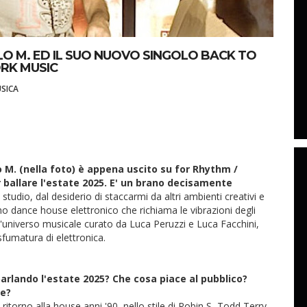
LO M. ED IL SUO NUOVO SINGOLO BACK TO
ORK MUSIC
SICA
lo M. (nella foto) è appena uscito su for Rhythm /
 ballare l'estate 2025. E' un brano decisamente
studio, dal desiderio di staccarmi da altri ambienti creativi e
no dance house elettronico che richiama le vibrazioni degli
l'universo musicale curato da Luca Peruzzi e Luca Facchini,
sfumatura di elettronica.
arlando l'estate 2025? Che cosa piace al pubblico?
re?
itorno alla house anni '90, nello stile di Robin S, Todd Terry