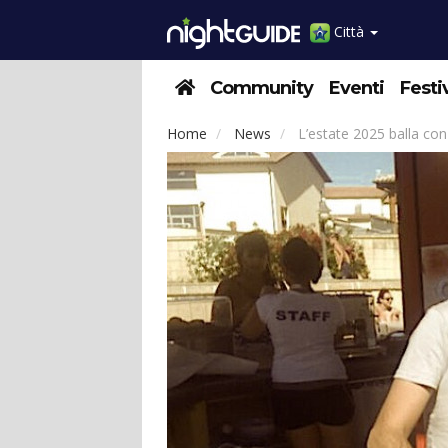
Città
Community
Eventi
Festi
Home
News
L’estate 2025 balla con 