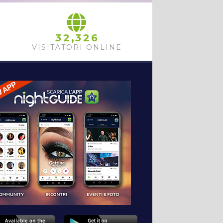
,
3
2
3
2
6
VISITATORI ONLINE