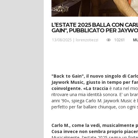
L’ESTATE 2025 BALLA CON CAR
GAIN", PUBBLICATO PER JAYW
13/08/2025 |
lorenzotiezzi
10261
MU
"Back to Gain", il nuovo singolo di Car
Jaywork Music, giusto in tempo per far
coinvolgente. «La traccia
è nata nel mio 
ritrovare una mia identità sonora. E' un bra
anni '90», spiega Carlo M. Jaywork Music è 
perfetto per far ballare chiunque, con ogni 
Carlo M., come la vedi, musicalmente p
Cosa invece non sembra proprio piace
Musicalmente, l'estate 2025 segna un forte r