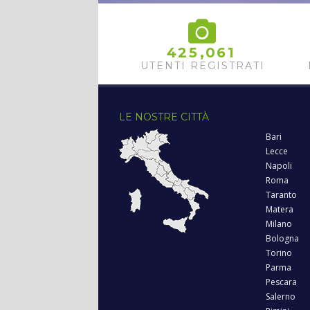
,
4
2
5
0
6
1
UTENTI REGISTRATI
LE NOSTRE CITTÀ
Bari
Lecce
Napoli
Roma
Taranto
Matera
Milano
Bologna
Torino
Parma
Pescara
Salerno