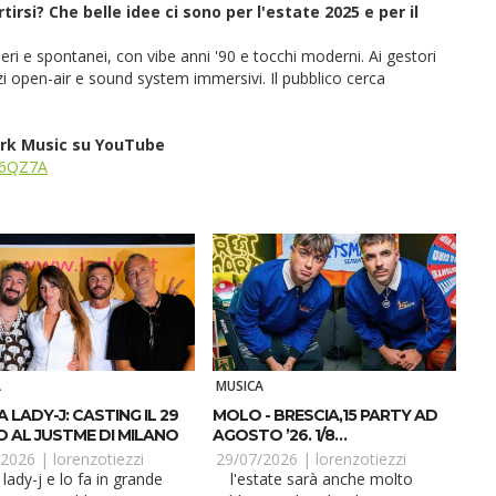
irsi? Che belle idee ci sono per l'estate 2025 e per il
beri e spontanei, con vibe anni '90 e tocchi moderni. Ai gestori
zi open-air e sound system immersivi. Il pubblico cerca
work Music su YouTube
n6QZ7A
A
MUSICA
 LADY-J: CASTING IL 29
MOLO - BRESCIA,15 PARTY AD
O AL JUSTME DI MILANO
AGOSTO ’26. 1/8
STREETSMART
/2026 |
lorenzotiezzi
29/07/2026 |
lorenzotiezzi
l'estate sarà anche molto