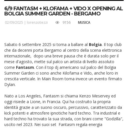
6/9 FANTASM + KLOFAMA + VIDO X OPENING AL
BOLGIA SUMMER GARDEN - BERGAMO
02/09/2025 |
lorenzotiezzi
9156
MUSICA
Sabato 6 settembre 2025 si torna a ballare al
Bolgia
. Il top club
che da decenni porta Bergamo al centro della scena elettronica
internazionale, dopo una breve pausa che è durata solo per il
mese d'agosto, mette sul palco un artista di livello assoluto
come
Fantasm
. Con il top dj americano sul palco del Bolgia
Summer Garden ci sono anche Kilofama e Vido, anche loro in
crescita verticale. In Main Room torna invece un evento firmato
Dylan.
Nato a Los Angeles, Fantasm si chiama Kenzo Meservey ed
oggi risiede a Lione, in Francia. Qui ha costruito la propria
identità grazie a un suono oscuro, percussivo, caratterizzato da
kick potenti e atmosfere ipnotiche hard techno. Tra industrial e
hard techno ha trovato la sua strada, con brani come "Godzilla",
uscito nel 2023. Nei suoi set Fantasm regala energia