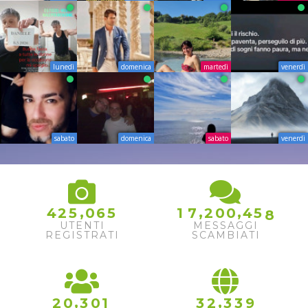
lunedì
domenica
martedì
venerdì
sabato
domenica
sabato
venerdì
7
,
,
,
4
2
5
0
6
5
1
7
2
0
0
4
5
8
UTENTI
MESSAGGI
REGISTRATI
SCAMBIATI
,
,
2
0
3
0
1
3
2
3
3
9