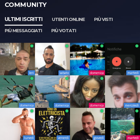
COMMUNITY
ULTIMI ISCRITTI
UTENTI ONLINE
PIÙ VISTI
PIÙ MESSAGGIATI
PIÙ VOTATI
Ieri
sabato
domenica
martedì
domenica
domenica
domenica
mercoledì
lunedì
venerdì
giovedì
martedì