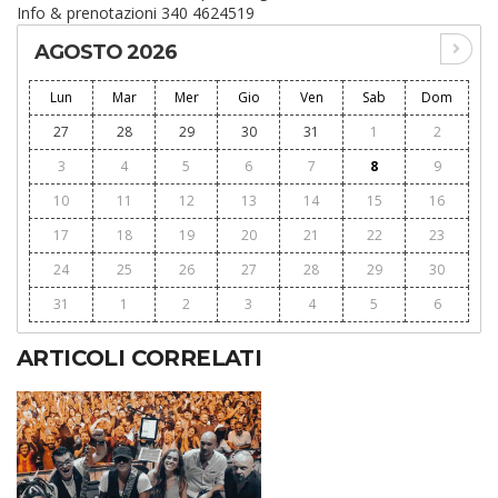
Info & prenotazioni 340 4624519
AGOSTO 2026
Lun
Mar
Mer
Gio
Ven
Sab
Dom
27
28
29
30
31
1
2
3
4
5
6
7
8
9
10
11
12
13
14
15
16
17
18
19
20
21
22
23
24
25
26
27
28
29
30
31
1
2
3
4
5
6
ARTICOLI CORRELATI