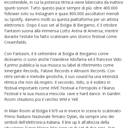
incontenibile, in cui la potenza ritmica viene bilanciata da inattesi
spunti sonori. Tutto questo piace sempre di più: oltre 400.000
follower solo su Instagram e quasi 800.000 ascoltatori mensili
su Spotify, davvero molti su questa piattaforma per un artista
elettronico. Dopo il suo set al Bolgia di Bergamo, il 3 ottobre
Fantasm suona alla immensa Lotto Arena di Anversa, mentre
durante l'estate ha fatto scatenare uno storico festival come
Creamfields.
Con Fantasm, il 6 settembre al Bolgia di Bergamo come
dicevamo ci sono anche l'olandese Kilofama ed il francese Vido.
Il primo pubblica la sua musica su label di riferimento come
Innergate Records, Falsive Records e Altruism Records. Con
ritmi serrati e melodie ipnotiche, il suo sound ha una intensità
ritmica che non dà respiro. Il secondo, Vido, si è esibito in
festival importanti come HIVE Festival a Ferropolis e l'Ikarus
Festival e la sua musica mescola rave e hard dance. In Garden
Room chiudono poi il cerchio WM e Yell.
In Main Room al Bolgia il 6/9 va in invece in scena lo scatenato
Primo Raduno Nazionale firmato Dylan, da sempre uno dei
simboli dell'elettronica italiana. Il line up è all'altezza della
situazione: Super Marco May (con un dj set di due ore), Yuri