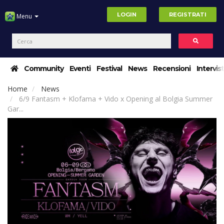
LOGIN
REGISTRATI
Menu
Community
Eventi
Festival
News
Recensioni
Intervis
Home
News
6/9 Fantasm + Klofama + Vido x Opening al Bolgia Summer
Gar...