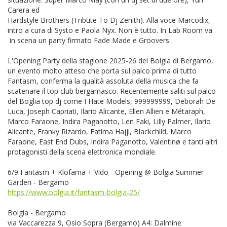
Carera ed
Hardstyle Brothers (Tribute To Dj Zenith). Alla voce Marcodix,
intro a cura di Systo e Paola Nyx. Non è tutto. In Lab Room va
in scena un party firmato Fade Made e Groovers.
L'Opening Party della stagione 2025-26 del Bolgia di Bergamo,
un evento molto atteso che porta sul palco prima di tutto
Fantasm, conferma la qualità assoluta della musica che fa
scatenare il top club bergamasco. Recentemente saliti sul palco
del Boglia top dj come I Hate Models, 999999999, Deborah De
Luca, Joseph Capriati, Ilario Alicante, Ellen Allien e Métaraph,
Marco Faraone, Indira Paganotto, Len Faki, Lilly Palmer, Ilario
Alicante, Franky Rizardo, Fatima Hajji, Blackchild, Marco
Faraone, East End Dubs, Indira Paganotto, Valentinø e tanti altri
protagonisti della scena elettronica mondiale.
6/9 Fantasm + Klofama + Vido - Opening @ Bolgia Summer
Garden - Bergamo
https://www.bolgia.it/fantasm-bolgia-25/
Bolgia - Bergamo
via Vaccarezza 9, Osio Sopra (Bergamo) A4: Dalmine