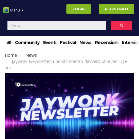
LOGIN
REGISTRATI
Menu
Community
Eventi
Festival
News
Recensioni
Intervis
Home
News
Jaywork Newsletter: uno strumento davvero utile per DJ e
pro...