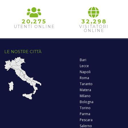
,
,
2
0
2
7
5
3
2
2
9
8
UTENTI ONLINE
VISITATORI
ONLINE
LE NOSTRE CITTÀ
Bari
Lecce
Napoli
Roma
Taranto
Matera
Milano
Bologna
Torino
Parma
Pescara
Salerno