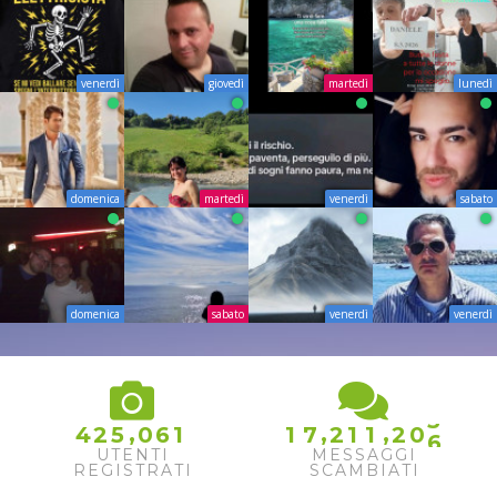
venerdì
giovedì
martedì
lunedì
domenica
martedì
venerdì
sabato
domenica
sabato
venerdì
venerdì
2
3
4
5
,
,
,
4
2
5
0
6
1
1
7
2
1
1
2
0
6
UTENTI
MESSAGGI
REGISTRATI
SCAMBIATI