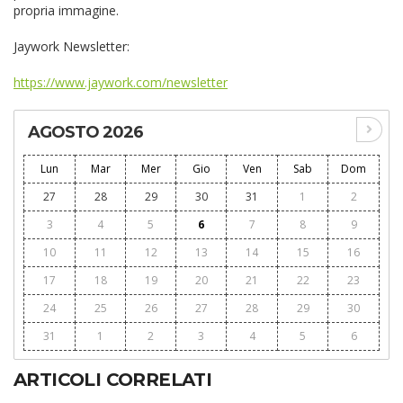
propria immagine.
Jaywork Newsletter:
https://www.jaywork.com/newsletter
AGOSTO 2026
Lun
Mar
Mer
Gio
Ven
Sab
Dom
27
28
29
30
31
1
2
3
4
5
6
7
8
9
10
11
12
13
14
15
16
17
18
19
20
21
22
23
24
25
26
27
28
29
30
31
1
2
3
4
5
6
ARTICOLI CORRELATI