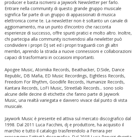
producer e basta iscriversi a Jaywork Newsletter per farlo.
Entrare nella community di questo grande gruppo musicale
significa far parte di un gruppo di appassionati di musica
elettronica come te. La newsletter non è soltanto un canale di
aggiornamento, ma un punto d'incontro che racconta
esperienze di successo, offre spunti pratici e molto altro. Inoltre,
chi partecipa alla community iscrivendosi alla newletter può
condividere i propri DJ set ed i propri traguardi con gli altri
membri, aprendo la strada a nuove connessioni e collaborazioni
capaci di trasformarsi in occasioni importanti.
Apogee Music, Atomika Records, Beathacker, D:Side, Dance
Republic, DB Mafia, ED Music Recordings, Eightless Records,
Freedom For Rhythm, Goodlife Records, Humanize Records,
Kantara Records, LoFI Music, Streetlab Records... sono solo
alcune delle decine di etichette che fanno parte di Jaywork
Music, una realtà variegata e davvero vivace dal punto di vista
musicale.
Jaywork Music è presente ed attiva sul mercato discografico dal
1998. Dal 2011 Luca Facchini, dj e produttore, ha acquisito il
marchio e tutto il catalogo trasferendolo a Ferrara per
proseguirne l'attività discografica. Dal 2018 Luca Peruzzi diventa