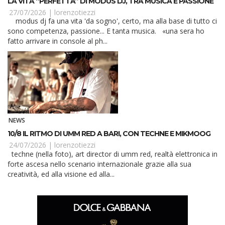
LA VITA “PERFETTA” DI MODUS DJ, TRA MUSICA E PASSIONE
27/07/2026 |
lorenzotiezzi
modus dj fa una vita 'da sogno', certo, ma alla base di tutto ci
sono competenza, passione... E tanta musica. «una sera ho
fatto arrivare in console al ph...
NEWS
10/8 IL RITMO DI UMM RED A BARI, CON TECHNE E MIKMOOG
24/07/2026 |
lorenzotiezzi
techne (nella foto), art director di umm red, realtà elettronica in
forte ascesa nello scenario internazionale grazie alla sua
creatività, ed alla visione ed alla...