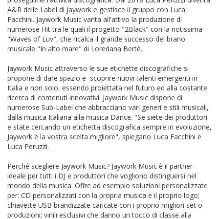
A&R delle Label di Jaywork e gestisce il gruppo con Luca
Facchini. Jaywork Music vanta all'attivo la produzione di
numerose Hit tra le quali il progetto "2Black" con la notissima
"Waves of Luv", che ricalca il grande successo del brano
musicale "In alto mare" di Loredana Bertè.
Jaywork Music attraverso le sue etichette discografiche si
propone di dare spazio e scoprire nuovi talenti emergenti in
Italia e non solo, essendo proiettata nel futuro ed alla costante
ricerca di contenuti innovativi. Jaywork Music dispone di
numerose Sub-Label che abbracciano vari generi e stili musicali,
dalla musica Italiana alla musica Dance. "Se siete dei produttori
e state cercando un etichetta discografica sempre in evoluzione,
Jaywork è la vostra scelta migliore", spiegano Luca Facchini e
Luca Peruzzi.
Perché scegliere Jaywork Music? Jaywork Music è il partner
ideale per tutti i DJ e produttori che vogliono distinguersi nel
mondo della musica. Offre ad esempio soluzioni personalizzate
per: CD personalizzati con la propria musica e il proprio logo;
chiavette USB brandizzate caricate con i proprio migliori set o
produzioni; vinili esclusivi che danno un tocco di classe alla