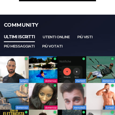
COMMUNITY
ULTIMI ISCRITTI
UTENTI ONLINE
PIÙ VISTI
PIÙ MESSAGGIATI
PIÙ VOTATI
sabato
domenica
martedì
domenica
domenica
domenica
mercoledì
lunedì