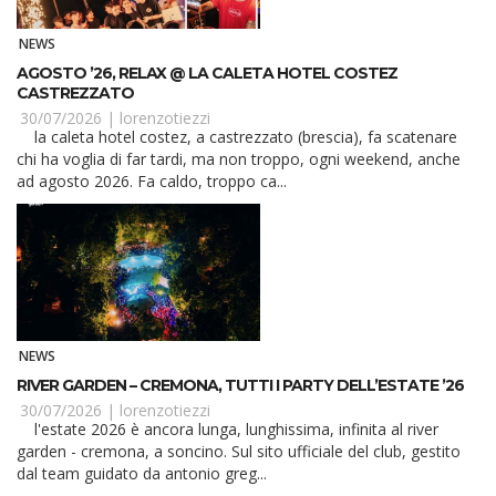
NEWS
AGOSTO ’26, RELAX @ LA CALETA HOTEL COSTEZ
CASTREZZATO
30/07/2026 |
lorenzotiezzi
la caleta hotel costez, a castrezzato (brescia), fa scatenare
chi ha voglia di far tardi, ma non troppo, ogni weekend, anche
ad agosto 2026. Fa caldo, troppo ca...
NEWS
RIVER GARDEN – CREMONA, TUTTI I PARTY DELL’ESTATE ’26
30/07/2026 |
lorenzotiezzi
l'estate 2026 è ancora lunga, lunghissima, infinita al river
garden - cremona, a soncino. Sul sito ufficiale del club, gestito
dal team guidato da antonio greg...