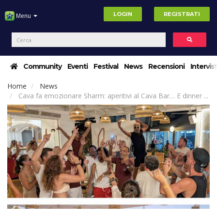
LOGIN
REGISTRATI
Menu
Community
Eventi
Festival
News
Recensioni
Intervis
Home
News
Cava fa emozionare Sharm: aperitivi al Cava Bar… E dinner ...