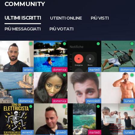
COMMUNITY
ULTIMI ISCRITTI
UTENTI ONLINE
PIÙ VISTI
PIÙ MESSAGGIATI
PIÙ VOTATI
sabato
domenica
martedì
domenica
domenica
domenica
mercoledì
lunedì
venerdì
giovedì
martedì
lunedì