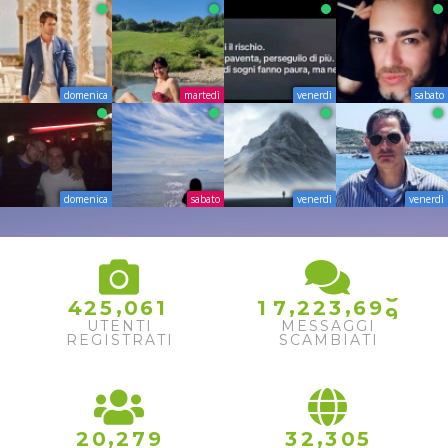
domenica
martedì
venerdì
sabato
domenica
sabato
venerdì
venerdì
5
6
7
8
,
,
,
4
2
5
0
6
1
1
7
2
2
3
6
9
9
UTENTI
MESSAGGI
REGISTRATI
SCAMBIATI
,
,
2
0
2
7
9
3
2
3
0
5