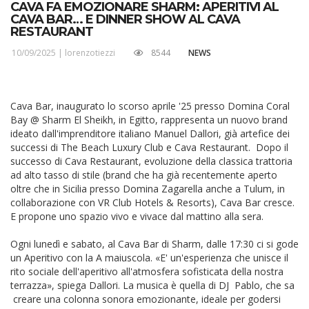
CAVA FA EMOZIONARE SHARM: APERITIVI AL
CAVA BAR… E DINNER SHOW AL CAVA
RESTAURANT
10/09/2025 |
lorenzotiezzi
8544
NEWS
Cava Bar, inaugurato lo scorso aprile '25 presso Domina Coral
Bay @ Sharm El Sheikh, in Egitto, rappresenta un nuovo brand
ideato dall'imprenditore italiano Manuel Dallori, già artefice dei
successi di The Beach Luxury Club e Cava Restaurant. Dopo il
successo di Cava Restaurant, evoluzione della classica trattoria
ad alto tasso di stile (brand che ha già recentemente aperto
oltre che in Sicilia presso Domina Zagarella anche a Tulum, in
collaborazione con VR Club Hotels & Resorts), Cava Bar cresce.
E propone uno spazio vivo e vivace dal mattino alla sera.
Ogni lunedì e sabato, al Cava Bar di Sharm, dalle 17:30 ci si gode
un Aperitivo con la A maiuscola. «E' un'esperienza che unisce il
rito sociale dell'aperitivo all'atmosfera sofisticata della nostra
terrazza», spiega Dallori. La musica è quella di DJ Pablo, che sa
creare una colonna sonora emozionante, ideale per godersi