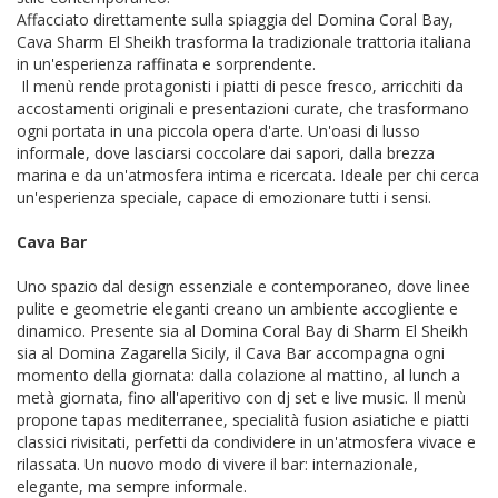
Affacciato direttamente sulla spiaggia del Domina Coral Bay,
Cava Sharm El Sheikh trasforma la tradizionale trattoria italiana
in un'esperienza raffinata e sorprendente.
Il menù rende protagonisti i piatti di pesce fresco, arricchiti da
accostamenti originali e presentazioni curate, che trasformano
ogni portata in una piccola opera d'arte. Un'oasi di lusso
informale, dove lasciarsi coccolare dai sapori, dalla brezza
marina e da un'atmosfera intima e ricercata. Ideale per chi cerca
un'esperienza speciale, capace di emozionare tutti i sensi.
Cava Bar
Uno spazio dal design essenziale e contemporaneo, dove linee
pulite e geometrie eleganti creano un ambiente accogliente e
dinamico. Presente sia al Domina Coral Bay di Sharm El Sheikh
sia al Domina Zagarella Sicily, il Cava Bar accompagna ogni
momento della giornata: dalla colazione al mattino, al lunch a
metà giornata, fino all'aperitivo con dj set e live music. Il menù
propone tapas mediterranee, specialità fusion asiatiche e piatti
classici rivisitati, perfetti da condividere in un'atmosfera vivace e
rilassata. Un nuovo modo di vivere il bar: internazionale,
elegante, ma sempre informale.