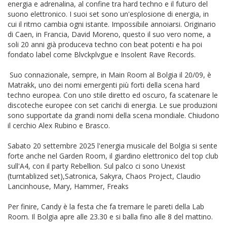
energia e adrenalina, al confine tra hard techno e il futuro del
suono elettronico. I suoi set sono un'esplosione di energia, in
cui il ritmo cambia ogni istante. Impossibile annoiarsi. Originario
di Caen, in Francia, David Moreno, questo il suo vero nome, a
soli 20 anni già produceva techno con beat potenti e ha poi
fondato label come Blvckplvgue e Insolent Rave Records.
Suo connazionale, sempre, in Main Room al Bolgia il 20/09, è
Matrakk, uno dei nomi emergenti più forti della scena hard
techno europea. Con uno stile diretto ed oscuro, fa scatenare le
discoteche europee con set carichi di energia. Le sue produzioni
sono supportate da grandi nomi della scena mondiale. Chiudono
il cerchio Alex Rubino e Brasco.
Sabato 20 settembre 2025 l'energia musicale del Bolgia si sente
forte anche nel Garden Room, il giardino elettronico del top club
sull'A4, con il party Rebellion. Sul palco ci sono Unexist
(turntablized set),Satronica, Sakyra, Chaos Project, Claudio
Lancinhouse, Mary, Hammer, Freaks
Per finire, Candy è la festa che fa tremare le pareti della Lab
Room. Il Bolgia apre alle 23.30 e si balla fino alle 8 del mattino.