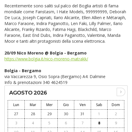
Recentemente sono saliti sul palco del Boglia artisti di fama
mondiale come Fanstasm, I Hate Models, 999999999, Deborah
De Luca, Joseph Capriati, Ilario Alicante, Ellen Allien e Métaraph,
Marco Faraone, Indira Paganotto, Len Faki, Lilly Palmer, Ilario
Alicante, Franky Rizardo, Fatima Hajji, Blackchild, Marco
Faraone, East End Dubs, Indira Paganotto, Valentinø, Manda
Moor e tanti altri protagonisti della scena elettronica.
20/09 Nico Moreno @ Bolgia - Bergamo
https://www.bolgia.it/nico-moreno-matrakk/
Bolgia - Bergamo
via Vaccarezza 9, Osio Sopra (Bergamo) A4: Dalmine
Info & prenotazioni 340 4624519
AGOSTO 2026
Lun
Mar
Mer
Gio
Ven
Sab
Dom
27
28
29
30
31
1
2
3
4
5
6
7
8
9