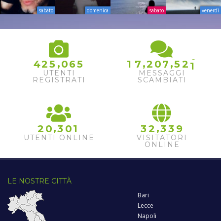
sabato
domenica
sabato
venerdì
0
,
,
,
4
2
5
0
6
5
1
7
2
0
7
5
2
1
UTENTI
MESSAGGI
REGISTRATI
SCAMBIATI
,
,
2
0
3
0
1
3
2
3
3
9
UTENTI ONLINE
VISITATORI
ONLINE
LE NOSTRE CITTÀ
Bari
Lecce
Napoli