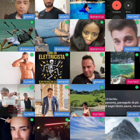
giovedì
sabato
domenica
martedì
domenica
domenica
domenica
mercoledì
lunedì
venerdì
giovedì
martedì
lunedì
domenica
martedì
venerdì