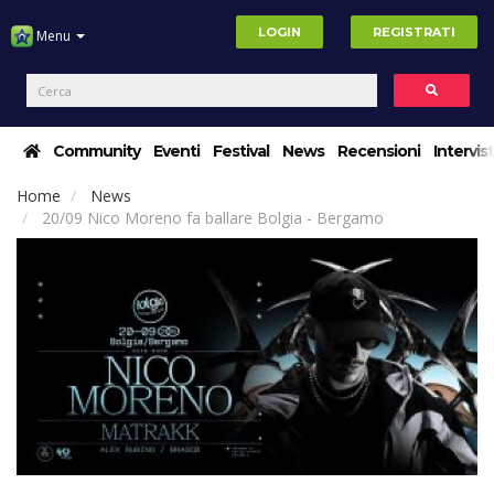
LOGIN
REGISTRATI
Menu
Community
Eventi
Festival
News
Recensioni
Intervis
Home
News
20/09 Nico Moreno fa ballare Bolgia - Bergamo