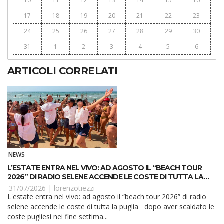
10
11
12
13
14
15
16
17
18
19
20
21
22
23
24
25
26
27
28
29
30
31
1
2
3
4
5
6
ARTICOLI CORRELATI
NEWS
L’ESTATE ENTRA NEL VIVO: AD AGOSTO IL “BEACH TOUR
2026” DI RADIO SELENE ACCENDE LE COSTE DI TUTTA LA
PUGLIA
31/07/2026 |
lorenzotiezzi
L'estate entra nel vivo: ad agosto il “beach tour 2026” di radio
selene accende le coste di tutta la puglia dopo aver scaldato le
coste pugliesi nei fine settima...