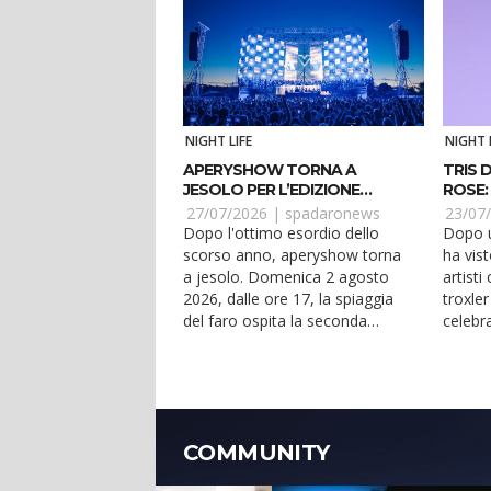
NIGHT LIFE
NIGHT 
APERYSHOW TORNA A
TRIS D
JESOLO PER L’EDIZIONE
ROSE:
ESTIVA
27/07/2026 |
spadaronews
23/07
Dopo l'ottimo esordio dello
Dopo u
scorso anno, aperyshow torna
ha vist
a jesolo. Domenica 2 agosto
artist
2026, dalle ore 17, la spiaggia
troxler
del faro ospita la seconda
celebra
edizione jesolana del prim...
complea
COMMUNITY