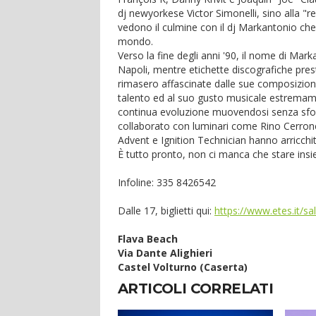
dj newyorkese Victor Simonelli, sino alla "
vedono il culmine con il dj Markantonio che d
mondo.
Verso la fine degli anni '90, il nome di Mark
Napoli, mentre etichette discografiche pr
rimasero affascinate dalle sue composizioni
talento ed al suo gusto musicale estremame
continua evoluzione muovendosi senza sforz
collaborato con luminari come Rino Cerron
Advent e Ignition Technician hanno arricchito
È tutto pronto, non ci manca che stare ins
Infoline: 335 8426542
Dalle 17, biglietti qui:
https://www.etes.i
Flava Beach
Via Dante Alighieri
Castel Volturno (Caserta)
ARTICOLI CORRELATI