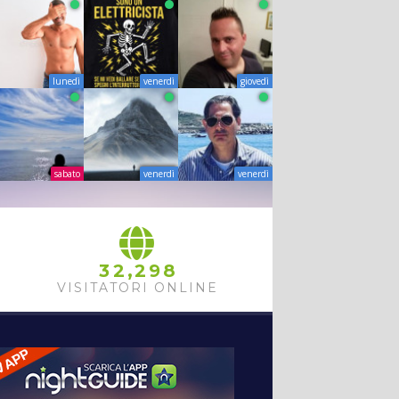
lunedì
venerdì
giovedì
sabato
venerdì
venerdì
,
3
2
2
9
8
VISITATORI ONLINE