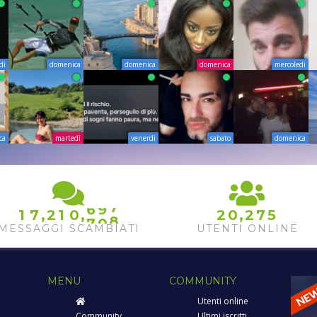
dì
domenica
domenica
domenica
mercoledì
ca
martedì
venerdì
sabato
domenica
6
7
8
6
9
9
,
,
,
1
7
2
1
0
2
0
2
7
5
7
0
0
MESSAGGI SCAMBIATI
UTENTI ONLINE
MENU
COMMUNITY
Utenti online
Community
Ultimi iscritti