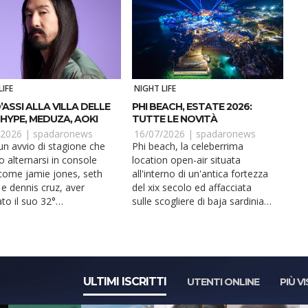
LIFE
NIGHT LIFE
’ASSI ALLA VILLA DELLE
PHI BEACH, ESTATE 2026:
 HYPE, MEDUZA, AOKI
TUTTE LE NOVITÀ
/2026 |
spadaronews
16/07/2026 |
spadaronews
n avvio di stagione che
Phi beach, la celeberrima
o alternarsi in console
location open-air situata
i come jamie jones, seth
all'interno di un'antica fortezza
 e dennis cruz, aver
del xix secolo ed affacciata
to il suo 32°
sulle scogliere di baja sardinia,
nno e ospitato il par...
presenta il programma...
ULTIMI ISCRITTI
UTENTI ONLINE
PIÙ VI