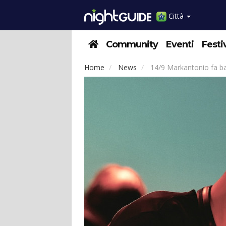
Città
Community
Eventi
Festi
Home
News
14/9 Markantonio fa ball