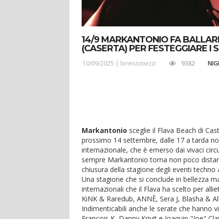
14/9 MARKANTONIO FA BALLARE
(CASERTA) PER FESTEGGIARE I S
10/09/2025 |
lorenzotiezzi
9382
NIG
Markantonio
sceglie il Flava Beach di Cast
prossimo 14 settembre, dalle 17 a tarda nott
internazionale, che è emerso dai vivaci circui
sempre Markantonio torna non poco distan
chiusura della stagione degli eventi techno 
Una stagione che si conclude in bellezza ma 
internazionali che il Flava ha scelto per alliet
KiNK & Raredub, ANNĒ, Sera J, Blasha & All
Indimenticabili anche le serate che hanno v
François K, Danny Krivit e Joaquin "Joe" Cl