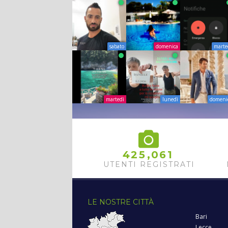
sabato
domenica
marte
martedì
lunedì
domeni
,
4
2
5
0
6
1
UTENTI REGISTRATI
LE NOSTRE CITTÀ
Bari
Lecce