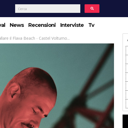
val
News
Recensioni
Interviste
Tv
are il Flava Beach - Castel Volturno...