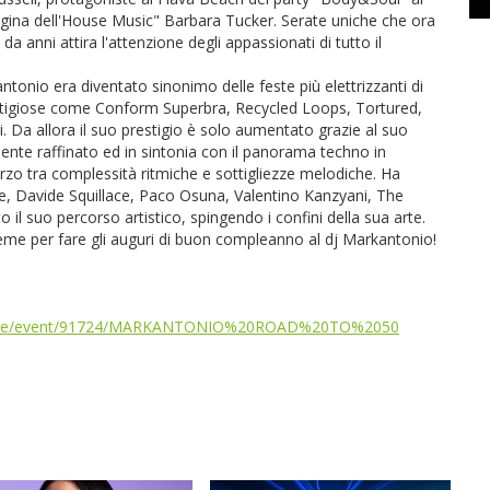
regina dell'House Music" Barbara Tucker. Serate uniche che ora
a anni attira l'attenzione degli appassionati di tutto il
antonio era diventato sinonimo delle feste più elettrizzanti di
estigiose come Conform Superbra, Recycled Loops, Tortured,
. Da allora il suo prestigio è solo aumentato grazie al suo
nte raffinato ed in sintonia con il panorama techno in
o tra complessità ritmiche e sottigliezze melodiche. Ha
e, Davide Squillace, Paco Osuna, Valentino Kanzyani, The
 il suo percorso artistico, spingendo i confini della sua arte.
ieme per fare gli auguri di buon compleanno al dj Markantonio!
t/sale/event/91724/MARKANTONIO%20ROAD%20TO%2050