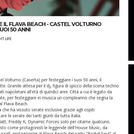
 IL FLAVA BEACH - CASTEL VOLTURNO
UOI 50 ANNI
HT LIFE
el Volturno (Caserta) per festeggiare i suoi 50 anni, il
e. Grande attesa per il dj, figura di spicco della scena techno
ti napoletani all'età di quindici anni. Città a cui è legato da
te, per festeggiare in musica un compleanno che segna la
al Flava Beach.
che ha vissuto serate esclusive grazie agli ospiti
are le serate dei tanti giunti da tutta Italia.
att, Freddy K, Dynamic Forces solo per citarne qualcuno.
isto come protagonisti le leggende dell'House Music, da
aussell, protagoniste al Flava Beach del party "Body&Soul" al