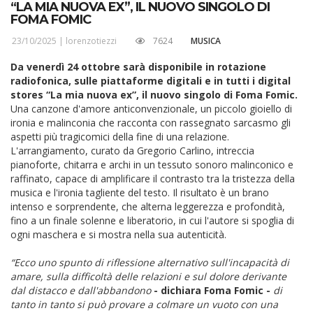
“LA MIA NUOVA EX”, IL NUOVO SINGOLO DI
FOMA FOMIC
23/10/2025 |
lorenzotiezzi
7624
MUSICA
Da venerdì 24 ottobre sarà disponibile in rotazione
radiofonica, sulle piattaforme digitali e in tutti i digital
stores “La mia nuova ex”, il nuovo singolo di Foma Fomic.
Una canzone d'amore anticonvenzionale, un piccolo gioiello di
ironia e malinconia che racconta con rassegnato sarcasmo gli
aspetti più tragicomici della fine di una relazione.
L'arrangiamento, curato da Gregorio Carlino, intreccia
pianoforte, chitarra e archi in un tessuto sonoro malinconico e
raffinato, capace di amplificare il contrasto tra la tristezza della
musica e l'ironia tagliente del testo. Il risultato è un brano
intenso e sorprendente, che alterna leggerezza e profondità,
fino a un finale solenne e liberatorio, in cui l'autore si spoglia di
ogni maschera e si mostra nella sua autenticità.
“Ecco uno spunto di riflessione alternativo sull'incapacità di
amare, sulla difficoltà delle relazioni e sul dolore derivante
dal distacco e dall'abbandono
- dichiara Foma Fomic -
di
tanto in tanto si può provare a colmare un vuoto con una