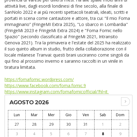
attività live, dagli esordi londinesi di fine secolo, alla finale di
SanNolo 2022 e ai più recenti spettacoli teatrali, ideati, scritti e
portati in scena come cantautore e attore, tra cui: “Il mio Foma
immaginario” (FringeMI Extra 2025), "Lo sbarco in Lombardia"
(FringeMi 2023 e FringeMi Extra 2024) e "Foma Fomic nello
Spazio" (secondo classificato al FringeMi 2021, Intransito
Genova 2021). Tra la primavera e l'estate del 2025 ha realizzato
il suo quinto album in studio, frutto della collaborazione con il
locale milanese Tranvai: questi brani usciranno come singoli da
qui fino al prossimo inverno e saranno raccolti in un vinile in
tiratura limitata.
https://fomafomic.wordpress.com/
https://www.facebook.com/foma.fomic.9
https://www.instagram.com/fomafomicofficial/?hl=it
AGOSTO 2026
Lun
Mar
Mer
Gio
Ven
Sab
Dom
27
28
29
30
31
1
2
3
4
5
6
7
8
9