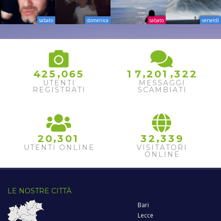
sabato
domenica
sabato
venerdì
2
,
,
,
4
2
5
0
6
5
1
7
2
0
1
3
2
3
UTENTI
MESSAGGI
REGISTRATI
SCAMBIATI
,
,
2
0
3
0
1
3
2
3
3
9
UTENTI ONLINE
VISITATORI
ONLINE
LE NOSTRE CITTÀ
Bari
Lecce