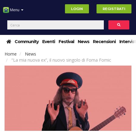
LOGIN
REGISTRATI
Menu
Community
Eventi
Festival
News
Recensioni
Intervis
Home
News
“La mia nuova ex”, il nuovo singolo di Foma Fomic