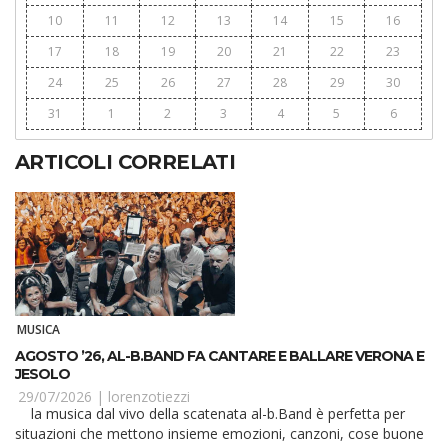
10
11
12
13
14
15
16
17
18
19
20
21
22
23
24
25
26
27
28
29
30
31
1
2
3
4
5
6
ARTICOLI CORRELATI
MUSICA
AGOSTO ’26, AL-B.BAND FA CANTARE E BALLARE VERONA E
JESOLO
29/07/2026 |
lorenzotiezzi
la musica dal vivo della scatenata al-b.Band è perfetta per
situazioni che mettono insieme emozioni, canzoni, cose buone