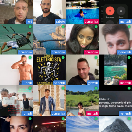
Ieri
sabato
domenica
martedì
domenica
domenica
domenica
mercoledì
lunedì
venerdì
giovedì
martedì
lunedì
domenica
martedì
venerdì