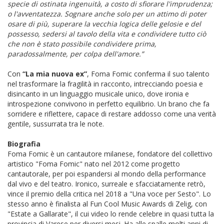
specie di ostinata ingenuità, a costo di sfiorare l'imprudenza;
o l'avventatezza. Sognare anche solo per un attimo di poter
osare di più, superare la vecchia logica delle gelosie e del
possesso, sedersi al tavolo della vita e condividere tutto ciò
che non è stato possibile condividere prima,
paradossalmente, per colpa dell'amore.”
Con
“La mia nuova ex”
, Foma Fomic conferma il suo talento
nel trasformare la fragilità in racconto, intrecciando poesia e
disincanto in un linguaggio musicale unico, dove ironia e
introspezione convivono in perfetto equilibrio. Un brano che fa
sorridere e riflettere, capace di restare addosso come una verità
gentile, sussurrata tra le note.
Biografia
Foma Fomic è un cantautore milanese, fondatore del collettivo
artistico "Foma Fomic" nato nel 2012 come progetto
cantautorale, per poi espandersi al mondo della performance
dal vivo e del teatro. Ironico, surreale e sfacciatamente retrò,
vince il premio della critica nel 2018 a "Una voce per Sesto". Lo
stesso anno è finalista al Fun Cool Music Awards di Zelig, con
"Estate a Gallarate", il cui video lo rende celebre in quasi tutta la
provincia di Varese per diversi mesi. Ha alle spalle molti anni di