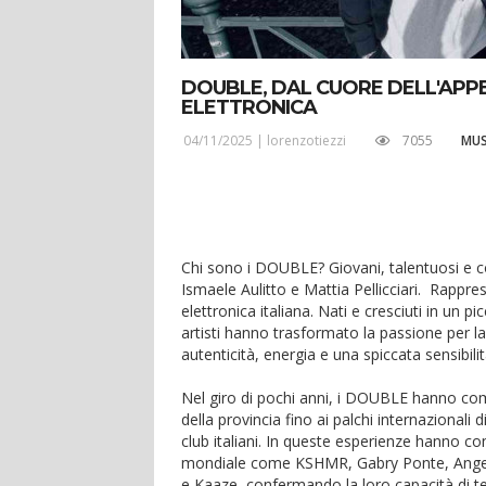
DOUBLE, DAL CUORE DELL'APPE
ELETTRONICA
04/11/2025 |
lorenzotiezzi
7055
MUS
Chi sono i DOUBLE? Giovani, talentuosi e c
Ismaele Aulitto e Mattia Pellicciari. Rappre
elettronica italiana. Nati e cresciuti in un
artisti hanno trasformato la passione per l
autenticità, energia e una spiccata sensibi
Nel giro di pochi anni, i DOUBLE hanno comp
della provincia fino ai palchi internazional
club italiani. In queste esperienze hanno c
mondiale come KSHMR, Gabry Ponte, Angemi
e Kaaze, confermando la loro capacità di te