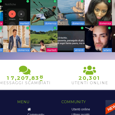
ca
martedì
domenica
domenica
domenica
dì
domenica
martedì
venerdì
sabato
8
,
,
,
1
7
2
0
7
8
3
2
0
3
0
1
9
MESSAGGI SCAMBIATI
UTENTI ONLINE
MENU
COMMUNITY
Utenti online
Community
Ultimi iscritti