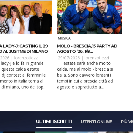
A
MUSICA
 LADY-J: CASTING IL 29
MOLO - BRESCIA,15 PARTY AD
O AL JUSTME DI MILANO
AGOSTO ’26. 1/8
STREETSMART
/2026 |
lorenzotiezzi
29/07/2026 |
lorenzotiezzi
l'estate sarà anche molto
In questa calda estate
calda, ma al molo - brescia si
l dj contest al femminile
balla. Sono davvero lontani i
rimento in italia torna al
tempi in cui a brescia città ad
 di milano, uno dei top
agosto e soprattutto a
.
ferragosto, si b...
ULTIMI ISCRITTI
UTENTI ONLINE
PIÙ VI