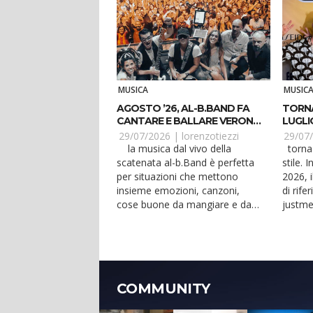
MUSICA
MUSIC
AGOSTO ’26, AL-B.BAND FA
TORNA
CANTARE E BALLARE VERONA
LUGLI
E JESOLO
29/07/2026 |
lorenzotiezzi
29/07
la musica dal vivo della
torna lady-j e lo fa in grande
scatenata al-b.Band è perfetta
stile. 
per situazioni che mettono
2026, i
insieme emozioni, canzoni,
di rife
cose buone da mangiare e da
justme
bere. Anche ad agosto...
club c..
COMMUNITY