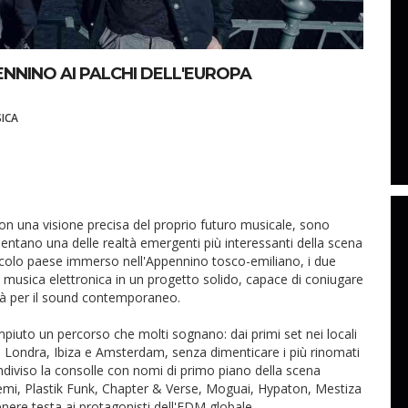
NNINO AI PALCHI DELL'EUROPA
ICA
on una visione precisa del proprio futuro musicale, sono
sentano una delle realtà emergenti più interessanti della scena
 piccolo paese immerso nell'Appennino tosco-emiliano, i due
a musica elettronica in un progetto solido, capace di coniugare
lità per il sound contemporaneo.
iuto un percorso che molti sognano: dai primi set nei locali
i di Londra, Ibiza e Amsterdam, senza dimenticare i più rinomati
ondiviso la consolle con nomi di primo piano della scena
, Plastik Funk, Chapter & Verse, Moguai, Hypaton, Mestiza
nere testa ai protagonisti dell'EDM globale.