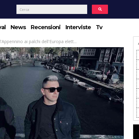
val
News
Recensioni
Interviste
Tv
ppennino ai palchi dell'Europa elett...