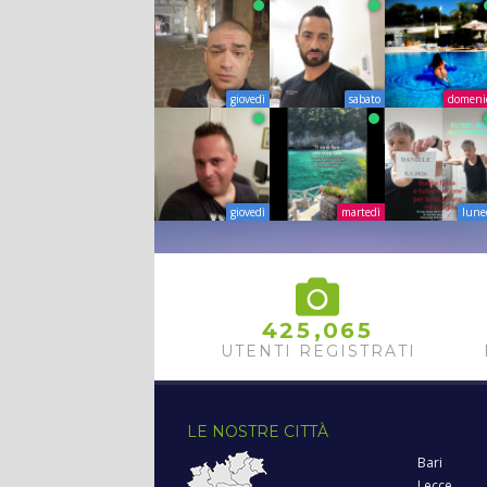
giovedì
sabato
domeni
giovedì
martedì
lune
,
4
2
5
0
6
5
UTENTI REGISTRATI
LE NOSTRE CITTÀ
Bari
Lecce