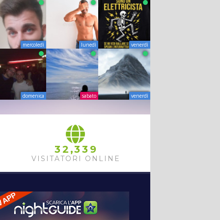
mercoledì
lunedì
venerdì
domenica
sabato
venerdì
,
3
2
3
3
9
VISITATORI ONLINE