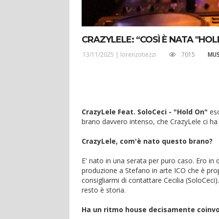
CRAZYLELE: “COSÌ È NATA "HO
13/11/2025 |
lorenzotiezzi
7015
MUS
CrazyLele Feat. SoloCeci - "Hold On"
esc
brano davvero intenso, che CrazyLele ci ha r
CrazyLele, com'è nato questo brano?
E' nato in una serata per puro caso. Ero i
produzione a Stefano in arte ICO che è propri
consigliarmi di contattare Cecilia (SoloCeci).
resto è storia.
Ha un ritmo house decisamente coinvo