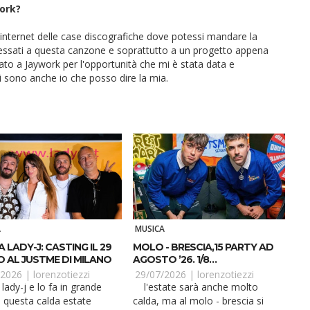
ork?
 internet delle case discografiche dove potessi mandare la
ssati a questa canzone e soprattutto a un progetto appena
to a Jaywork per l'opportunità che mi è stata data e
ci sono anche io che posso dire la mia.
A
MUSICA
 LADY-J: CASTING IL 29
MOLO - BRESCIA,15 PARTY AD
O AL JUSTME DI MILANO
AGOSTO ’26. 1/8
STREETSMART
/2026 |
lorenzotiezzi
29/07/2026 |
lorenzotiezzi
l'estate sarà anche molto
In questa calda estate
calda, ma al molo - brescia si