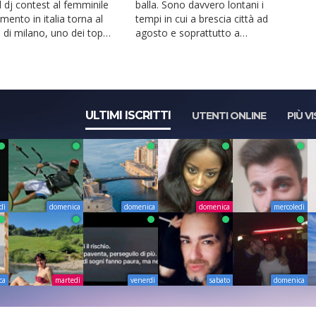
l dj contest al femminile
balla. Sono davvero lontani i
rimento in italia torna al
tempi in cui a brescia città ad
 di milano, uno dei top
agosto e soprattutto a
.
ferragosto, si b...
ULTIMI ISCRITTI
UTENTI ONLINE
PIÙ VI
dì
domenica
domenica
domenica
mercoledì
ca
martedì
venerdì
sabato
domenica