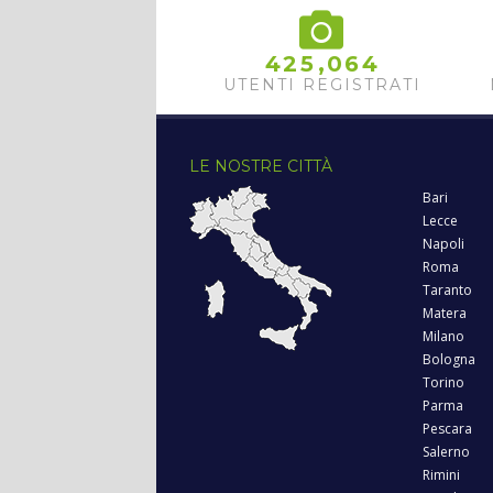
,
4
2
5
0
6
4
UTENTI REGISTRATI
LE NOSTRE CITTÀ
Bari
Lecce
Napoli
Roma
Taranto
Matera
Milano
Bologna
Torino
Parma
Pescara
Salerno
Rimini