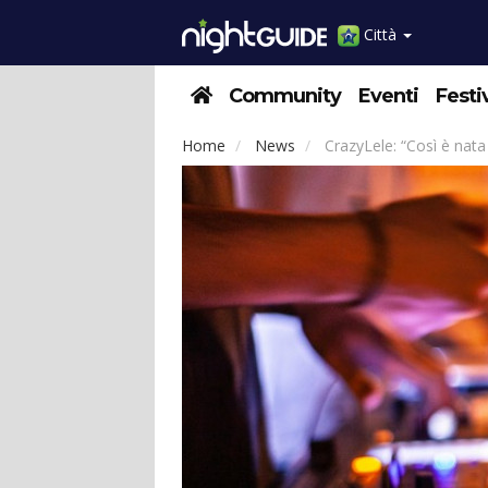
Città
Community
Eventi
Festi
Home
News
CrazyLele: “Così è nata