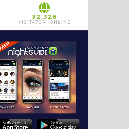
,
3
2
3
2
6
VISITATORI ONLINE