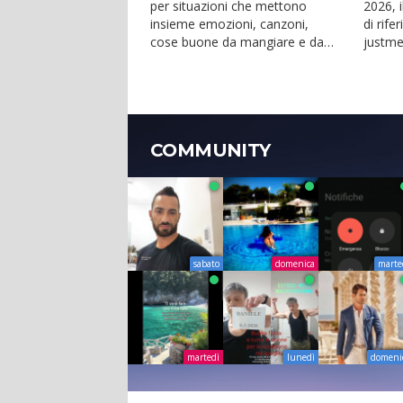
per situazioni che mettono
2026, i
insieme emozioni, canzoni,
di rife
cose buone da mangiare e da
justme
bere. Anche ad agosto...
club c..
COMMUNITY
sabato
domenica
marte
martedì
lunedì
domeni