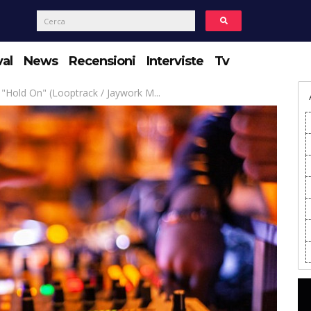
val
News
Recensioni
Interviste
Tv
 "Hold On" (Looptrack / Jaywork M...