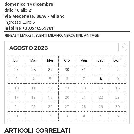
domenica 14 dicembre
dalle 10 alle 21
Via Mecenate, 88/A - Milano
Ingresso Euro 5
Infoline +393516559781
EAST MARKET, EVENTI MILANO, MERCATINI, VINTAGE
AGOSTO 2026
Lun
Mar
Mer
Gio
Ven
Sab
Dom
27
28
29
30
31
1
2
3
4
5
6
7
8
9
10
11
12
13
14
15
16
17
18
19
20
21
22
23
24
25
26
27
28
29
30
31
1
2
3
4
5
6
ARTICOLI CORRELATI