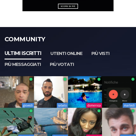
COMMUNITY
ULTIMI ISCRITTI
UTENTI ONLINE
PIÙ VISTI
PIÙ MESSAGGIATI
PIÙ VOTATI
giovedì
sabato
domenica
martedì