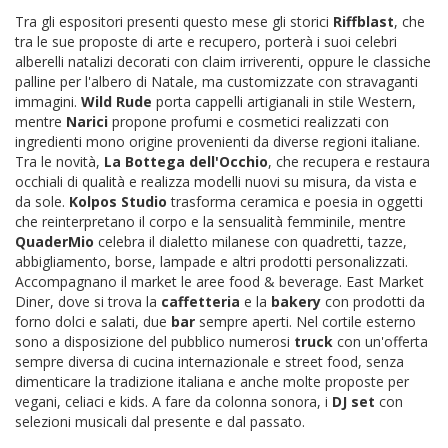
Tra gli espositori presenti questo mese gli storici
Riffblast
, che
tra le sue proposte di arte e recupero, porterà i suoi celebri
alberelli natalizi decorati con claim irriverenti, oppure le classiche
palline per l'albero di Natale, ma customizzate con stravaganti
immagini.
Wild
Rude
porta cappelli artigianali in stile Western,
mentre
Narici
propone profumi e cosmetici realizzati con
ingredienti mono origine provenienti da diverse regioni italiane.
Tra le novità,
La Bottega dell'Occhio
, che recupera e restaura
occhiali di qualità e realizza modelli nuovi su misura, da vista e
da sole.
Kolpos
Studio
trasforma ceramica e poesia in oggetti
che reinterpretano il corpo e la sensualità femminile, mentre
QuaderMio
celebra il dialetto milanese con quadretti, tazze,
abbigliamento, borse, lampade e altri prodotti personalizzati.
Accompagnano il market le aree food & beverage. East Market
Diner, dove si trova la
caffetteria
e la
bakery
con prodotti da
forno dolci e salati, due
bar
sempre aperti. Nel cortile esterno
sono a disposizione del pubblico numerosi
truck
con un'offerta
sempre diversa di cucina internazionale e street food, senza
dimenticare la tradizione italiana e anche molte proposte per
vegani, celiaci e kids. A fare da colonna sonora, i
DJ set
con
selezioni musicali dal presente e dal passato.