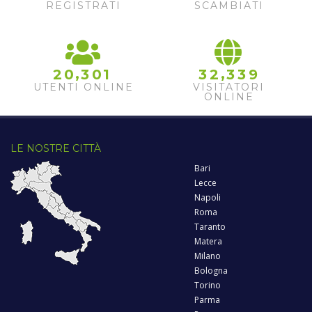
REGISTRATI
SCAMBIATI
,
,
2
0
3
0
1
3
2
3
3
9
UTENTI ONLINE
VISITATORI
ONLINE
LE NOSTRE CITTÀ
Bari
Lecce
Napoli
Roma
Taranto
Matera
Milano
Bologna
Torino
Parma