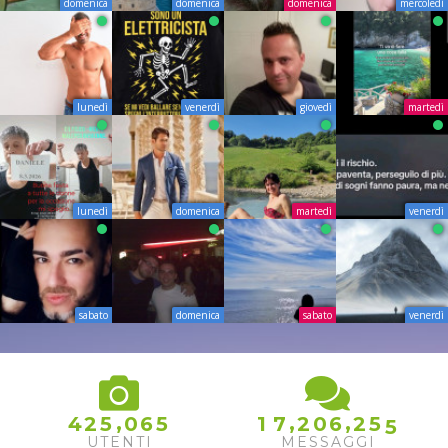
domenica
domenica
domenica
mercoledì
lunedì
venerdì
giovedì
martedì
lunedì
domenica
martedì
venerdì
sabato
domenica
sabato
venerdì
4
,
,
,
4
2
5
0
6
5
1
7
2
0
6
2
5
5
UTENTI
MESSAGGI