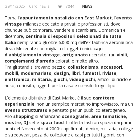
29/11/2025 |
CarolinaElle
7044
NEWS
Torna l'
appuntamento natalizio con East Market
, l'
evento
vintage
milanese dedicato a privati e professionisti, dove
chiunque può comprare, vendere e scambiare. Domenica 14
dicembre,
centinaia di espositori selezionati da tutta
Italia
riempiranno gli oltre 6.000 mq dell'ex fabbrica aeronautica
di via Mecenate con migliaia di oggetti unici:
capi
d'abbigliamento vintage
,
artigianato
ricercato, rari
vinili
,
complementi d'arredo
colorati e molto altro.
Tra gli stand si trovano pezzi di
collezionismo
,
accessori
,
mobili
,
modernariato
,
design
,
libri
,
fumetti
,
riviste
,
elettronica
,
militaria
,
giochi
,
videogiochi
, articoli di riciclo e
riuso, curiosità, oggetti per la casa e utensili di ogni tipo.
L'elemento distintivo di East Market è il suo
carattere
esperienziale
: non un semplice mercatino improvvisato, ma un
evento strutturato
e pensato per un pubblico eterogeneo.
Allo
shopping
si affiancano
scenografie
,
aree tematiche
,
mostre
,
DJ
set e
spazi
food
. L'offerta fashion spazia dai primi
anni del Novecento ai 2000: capi firmati, denim, militaria, college
e streetwear, pezzi da collezione e capi per tutti i giorni, con