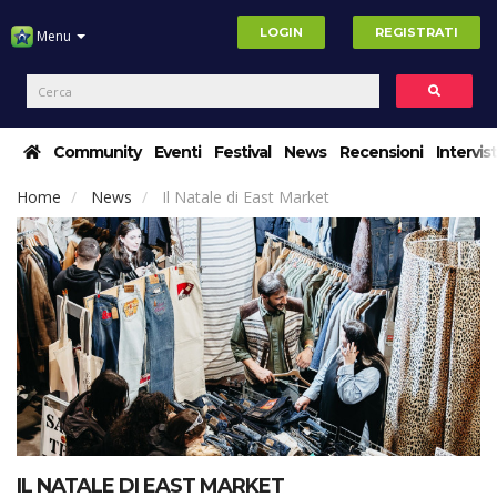
LOGIN
REGISTRATI
Menu
Community
Eventi
Festival
News
Recensioni
Intervis
Home
News
Il Natale di East Market
IL NATALE DI EAST MARKET