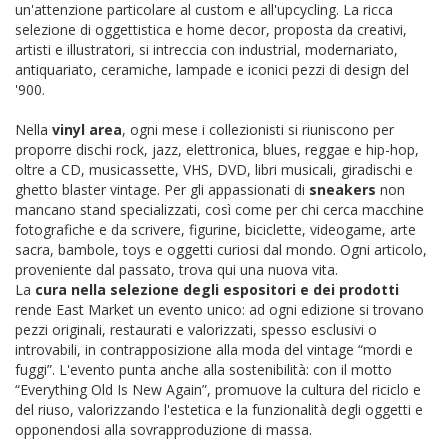
un'attenzione particolare al custom e all'upcycling. La ricca
selezione di oggettistica e home decor, proposta da creativi,
artisti e illustratori, si intreccia con industrial, modernariato,
antiquariato, ceramiche, lampade e iconici pezzi di design del
'900.
Nella
vinyl area
, ogni mese i collezionisti si riuniscono per
proporre dischi rock, jazz, elettronica, blues, reggae e hip-hop,
oltre a CD, musicassette, VHS, DVD, libri musicali, giradischi e
ghetto blaster vintage. Per gli appassionati di
sneakers
non
mancano stand specializzati, così come per chi cerca macchine
fotografiche e da scrivere, figurine, biciclette, videogame, arte
sacra, bambole, toys e oggetti curiosi dal mondo. Ogni articolo,
proveniente dal passato, trova qui una nuova vita.
La
cura nella selezione degli espositori e dei prodotti
rende East Market un evento unico: ad ogni edizione si trovano
pezzi originali, restaurati e valorizzati, spesso esclusivi o
introvabili, in contrapposizione alla moda del vintage “mordi e
fuggi”. L'evento punta anche alla sostenibilità: con il motto
“Everything Old Is New Again”, promuove la cultura del riciclo e
del riuso, valorizzando l'estetica e la funzionalità degli oggetti e
opponendosi alla sovrapproduzione di massa.