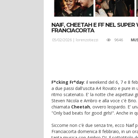
NAIF, CHEETAH E FF NEL SUPER
FRANCIACORTA
05/02/2026 |
lorenzotiezzi
9646
MUS
F*cking Fr*day
: il weekend del 6, 7 e 8 feb
a due passi dall'uscita A4 Rovato e pure in
ritmo scatenato. E' la notte che aspettavi gi
Steven Nicola e Ambro e alla voce c'è Brio.
chiamata
Cheetah
, ovvero leopardo. E' un
"Only bad beats for good girls!". Anche in q
Siccome non c'è due senza tre, ecco Naif pa
Franciacorta domenica 8 febbraio, in un ora
tanta musica con Ambro DJ. Il sottotitolo d