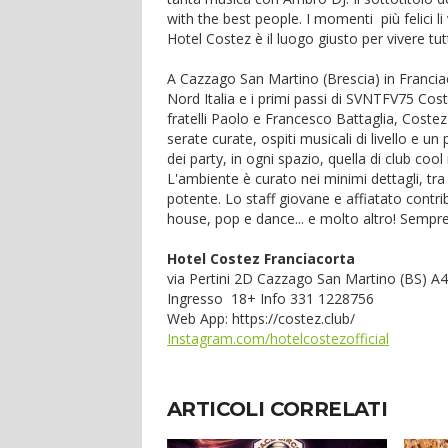
with the best people. I momenti più felici l
Hotel Costez è il luogo giusto per vivere tu
A Cazzago San Martino (Brescia) in Franciac
Nord Italia e i primi passi di SVNTFV75 Cos
fratelli Paolo e Francesco Battaglia, Coste
serate curate, ospiti musicali di livello e u
dei party, in ogni spazio, quella di club coo
L'ambiente è curato nei minimi dettagli, t
potente. Lo staff giovane e affiatato contr
house, pop e dance... e molto altro! Sempre
Hotel Costez Franciacorta
via Pertini 2D Cazzago San Martino (BS) A
Ingresso 18+ Info 331 1228756
Web App: https://costez.club/
Instagram.com/hotelcostezofficial
ARTICOLI CORRELATI