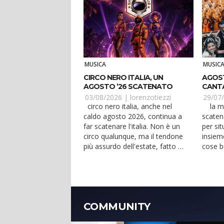
MUSICA
MUSIC
CIRCO NERO ITALIA, UN
AGOST
AGOSTO ’26 SCATENATO
CANTA
E JES
03/08/2026 |
lorenzotiezzi
29/07
circo nero italia, anche nel
la musica dal vivo della
caldo agosto 2026, continua a
scaten
far scatenare l'italia. Non è un
per si
circo qualunque, ma il tendone
insiem
più assurdo dell'estate, fatto di
cose b
spett...
bere. 
COMMUNITY