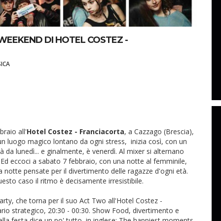
 WEEKEND DI HOTEL COSTEZ -
ICA
braio all'
Hotel Costez - Franciacorta
, a Cazzago (Brescia),
 un luogo magico lontano da ogni stress, inizia così, con un
à da lunedì... e ginalmente, è venerdì. Al mixer si alternano
 Ed eccoci a sabato 7 febbraio, con una notte al femminile,
a notte pensate per il divertimento delle ragazze d'ogni età.
uesto caso il ritmo è decisamente irresistibile.
rty, che torna per il suo Act Two all'Hotel Costez -
rio strategico, 20:30 - 00:30. Show Food, divertimento e
ella festa dice un po' tutto, in inglese: The happiest moments,