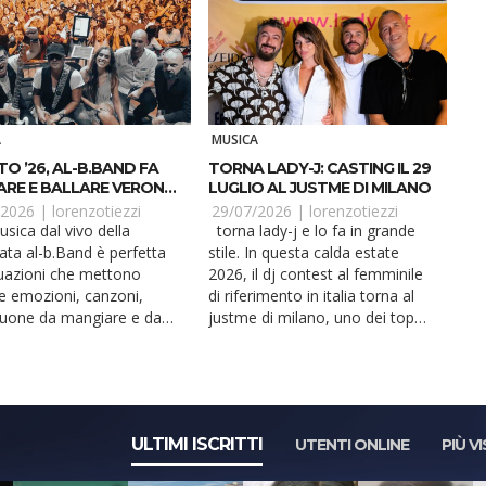
A
MUSICA
O ’26, AL-B.BAND FA
TORNA LADY-J: CASTING IL 29
RE E BALLARE VERONA
LUGLIO AL JUSTME DI MILANO
OLO
/2026 |
lorenzotiezzi
29/07/2026 |
lorenzotiezzi
torna lady-j e lo fa in grande
ata al-b.Band è perfetta
stile. In questa calda estate
tuazioni che mettono
2026, il dj contest al femminile
e emozioni, canzoni,
di riferimento in italia torna al
uone da mangiare e da
justme di milano, uno dei top
Anche ad agosto...
club c...
ULTIMI ISCRITTI
UTENTI ONLINE
PIÙ VI