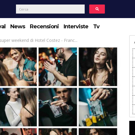
val
News
Recensioni
Interviste
Tv
super weekend di Hotel Costez - Franc...