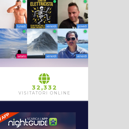
lunedì
venerdì
giovedì
sabato
venerdì
venerdì
,
3
2
3
3
2
VISITATORI ONLINE