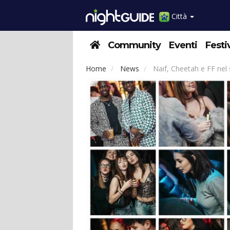
Città
Community
Eventi
Festi
Home
News
Naif, Cheetah e FF nel 