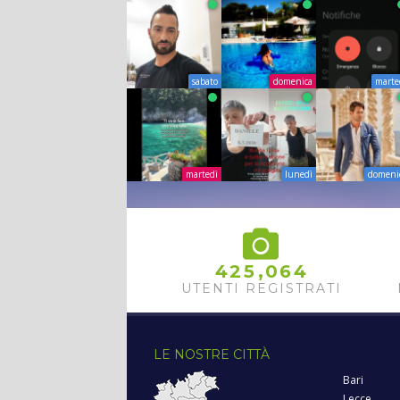
sabato
domenica
marte
martedì
lunedì
domeni
,
4
2
5
0
6
4
UTENTI REGISTRATI
LE NOSTRE CITTÀ
Bari
Lecce