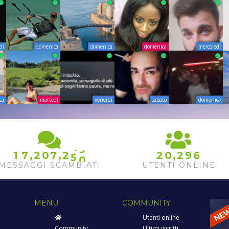
dì
domenica
domenica
domenica
mercoledì
ca
martedì
venerdì
sabato
domenica
8
4
9
,
,
,
1
7
2
0
7
2
2
0
2
9
6
5
0
MESSAGGI SCAMBIATI
UTENTI ONLINE
MENU
COMMUNITY
Utenti online
Community
Ultimi iscritti