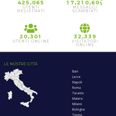
,
,
,
4
2
5
0
6
5
1
7
2
1
0
6
0
1
UTENTI
MESSAGGI
REGISTRATI
SCAMBIATI
,
,
2
0
3
0
1
3
2
3
3
9
UTENTI ONLINE
VISITATORI
ONLINE
LE NOSTRE CITTÀ
Bari
Lecce
Napoli
Roma
Taranto
Matera
Milano
Bologna
Torino