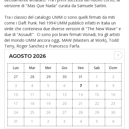
versione di "Mas Que Nada" curata da Samuele Sartini.
Tra i classici del catalogo UMM ci sono quelli firmati da miti
come i Daft Punk. Nel 1994 UMM pubblicò infatti in Italia un
vinile che conteneva due diverse versioni di "The New Wave" e
due di "Assault". Ci sono poi brani firmati Visnadi, tra gli artisti
del mondo UMM ancora oggi, MAW (Masters at Work), Todd
Terry, Roger Sanchez e Francesco Farfa.
AGOSTO 2026
Lun
Mar
Mer
Gio
Ven
Sab
Dom
27
28
29
30
31
1
2
3
4
5
6
7
8
9
10
11
12
13
14
15
16
17
18
19
20
21
22
23
24
25
26
27
28
29
30
31
1
2
3
4
5
6