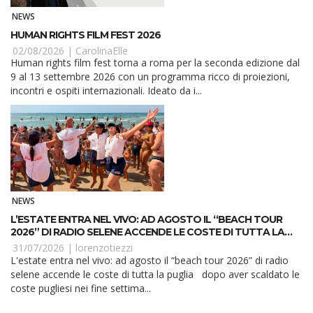
NEWS
HUMAN RIGHTS FILM FEST 2026
02/08/2026 |
CarolinaElle
Human rights film fest torna a roma per la seconda edizione dal
9 al 13 settembre 2026 con un programma ricco di proiezioni,
incontri e ospiti internazionali. Ideato da i...
NEWS
L’ESTATE ENTRA NEL VIVO: AD AGOSTO IL “BEACH TOUR
2026” DI RADIO SELENE ACCENDE LE COSTE DI TUTTA LA
PUGLIA
31/07/2026 |
lorenzotiezzi
L'estate entra nel vivo: ad agosto il “beach tour 2026” di radio
selene accende le coste di tutta la puglia dopo aver scaldato le
coste pugliesi nei fine settima...