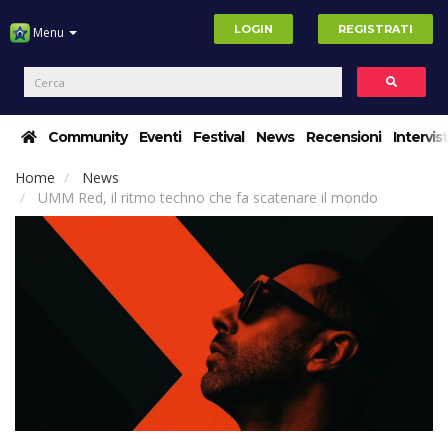
LOGIN
REGISTRATI
Menu
Community
Eventi
Festival
News
Recensioni
Intervis
Home
News
UMM Red, il ritmo techno che fa scatenare il mondo