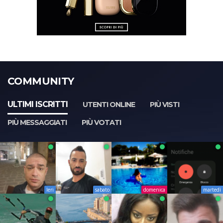
COMMUNITY
ULTIMI ISCRITTI
UTENTI ONLINE
PIÙ VISTI
PIÙ MESSAGGIATI
PIÙ VOTATI
Ieri
sabato
domenica
martedì