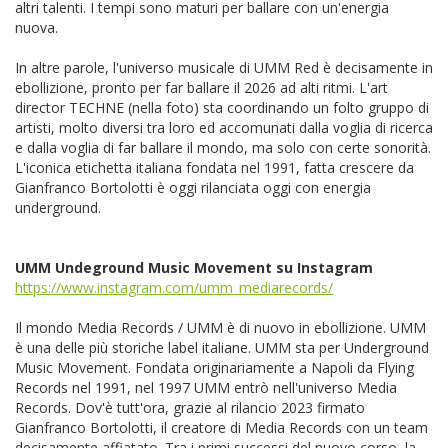
altri talenti. I tempi sono maturi per ballare con un'energia
nuova.
In altre parole, l'universo musicale di UMM Red è decisamente in
ebollizione, pronto per far ballare il 2026 ad alti ritmi. L'art
director TECHNE (nella foto) sta coordinando un folto gruppo di
artisti, molto diversi tra loro ed accomunati dalla voglia di ricerca
e dalla voglia di far ballare il mondo, ma solo con certe sonorità.
L'iconica etichetta italiana fondata nel 1991, fatta crescere da
Gianfranco Bortolotti è oggi rilanciata oggi con energia
underground.
UMM Undeground Music Movement su Instagram
https://www.instagram.com/umm_mediarecords/
Il mondo Media Records / UMM è di nuovo in ebollizione. UMM
è una delle più storiche label italiane. UMM sta per Underground
Music Movement. Fondata originariamente a Napoli da Flying
Records nel 1991, nel 1997 UMM entrò nell'universo Media
Records. Dov'è tutt'ora, grazie al rilancio 2023 firmato
Gianfranco Bortolotti, il creatore di Media Records con un team
decisamente affiatato. Tra i primi successi del nuovo corso, la