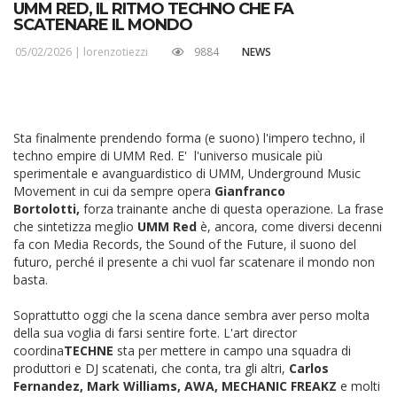
UMM RED, IL RITMO TECHNO CHE FA
SCATENARE IL MONDO
05/02/2026 |
lorenzotiezzi
9884
NEWS
Sta finalmente prendendo forma (e suono) l'impero techno, il
techno empire di UMM Red. E' l'universo musicale più
sperimentale e avanguardistico di UMM, Underground Music
Movement in cui da sempre opera
Gianfranco
Bortolotti,
forza trainante anche di questa operazione. La frase
che sintetizza meglio
UMM Red
è, ancora, come diversi decenni
fa con Media Records, the Sound of the Future, il suono del
futuro, perché il presente a chi vuol far scatenare il mondo non
basta.
Soprattutto oggi che la scena dance sembra aver perso molta
della sua voglia di farsi sentire forte. L'art director
coordina
TECHNE
sta per mettere in campo una squadra di
produttori e DJ scatenati, che conta, tra gli altri,
Carlos
Fernandez, Mark Williams, AWA, MECHANIC FREAKZ
e molti