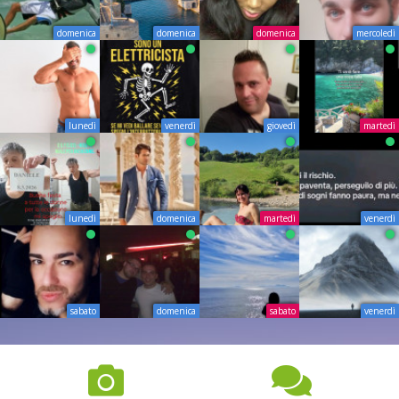
domenica
domenica
domenica
mercoledì
lunedì
venerdì
giovedì
martedì
lunedì
domenica
martedì
venerdì
sabato
domenica
sabato
venerdì
0