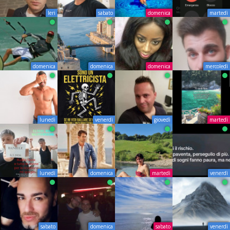
Ieri
sabato
domenica
martedì
domenica
domenica
domenica
mercoledì
lunedì
venerdì
giovedì
martedì
lunedì
domenica
martedì
venerdì
sabato
domenica
sabato
venerdì