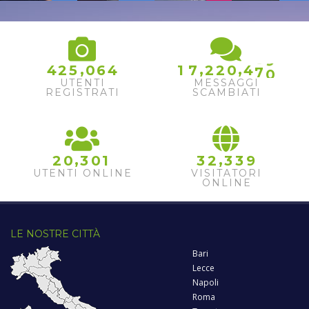
8
6
9
,
,
,
4
2
5
0
6
4
1
7
2
2
0
4
7
0
UTENTI
MESSAGGI
REGISTRATI
SCAMBIATI
,
,
2
0
3
0
1
3
2
3
3
9
UTENTI ONLINE
VISITATORI
ONLINE
LE NOSTRE CITTÀ
Bari
Lecce
Napoli
Roma