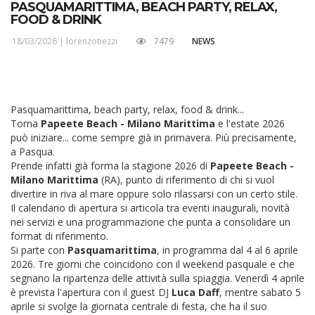
PASQUAMARITTIMA, BEACH PARTY, RELAX,
FOOD & DRINK
18/03/2026 |
lorenzotiezzi
7479
NEWS
Pasquamarittima, beach party, relax, food & drink...
Torna
Papeete Beach - Milano Marittima
e l'estate 2026
può iniziare... come sempre già in primavera. Più precisamente,
a Pasqua.
Prende infatti già forma la stagione 2026 di
Papeete Beach -
Milano Marittima
(RA), punto di riferimento di chi si vuol
divertire in riva al mare oppure solo rilassarsi con un certo stile.
Il calendario di apertura si articola tra eventi inaugurali, novità
nei servizi e una programmazione che punta a consolidare un
format di riferimento.
Si parte con
Pasquamarittima
, in programma dal 4 al 6 aprile
2026. Tre giorni che coincidono con il weekend pasquale e che
segnano la ripartenza delle attività sulla spiaggia. Venerdì 4 aprile
è prevista l'apertura con il guest DJ
Luca Daff
, mentre sabato 5
aprile si svolge la giornata centrale di festa, che ha il suo