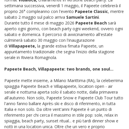
settimana successiva, venerdì 1 maggio, il Papeete celebrerà il
proprio 26° compleanno con l'evento
Papeete Classic
, mentre
sabato 2 maggio sul palco arriva
Samuele Sartini
.
Durante tutto il mese di maggio 2026
Papeete Beach
sarà
aperto ogni giorno, con beach party ogni weekend, ovvero ogni
sabato e domenica. Il percorso di avvicinamento all'estate
culminerà sabato 30 maggio con l'inaugurazione
di
Villapapeete,
la grande estiva fimata Papeete, un
appuntamento tradizionale che segna l'inizio della stagione
serale in Riviera Romagnola.
Papeete Beach, Villapapeete: two brands, one soul...
Papeete mette insieme, a Milano Marittima (RA), la celeberrima
spiaggia Papeete Beach e Villapapeete, location open - air
serale e notturna aperta solo il sabato notte, dalla primavera
all'autunno. Non solo, Papeete Snow e Papeete Club Tour tutto
l'anno fanno ballare Après-ski e disco di riferimento, in tutta
Italia e non solo. Da oltre vent'anni Papeete è un punto di
riferimento per chi cerca il massimo in stile pop: sole, relax in
spiaggia, beach party, sunset ritual... e più tardi dinner show e
notti in una location unica. Oltre che un vero e proprio