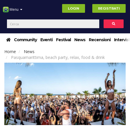
LOGIN
REGISTRATI
Menu
Community
Eventi
Festival
News
Recensioni
Intervis
Home
News
Pasquamarittima, beach party, relax, food & drink