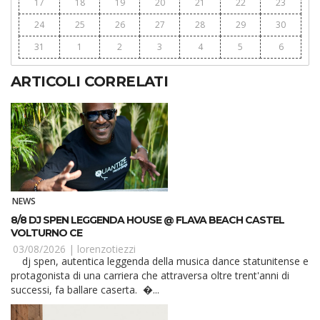
17
18
19
20
21
22
23
24
25
26
27
28
29
30
31
1
2
3
4
5
6
ARTICOLI CORRELATI
NEWS
8/8 DJ SPEN LEGGENDA HOUSE @ FLAVA BEACH CASTEL
VOLTURNO CE
03/08/2026 |
lorenzotiezzi
dj spen, autentica leggenda della musica dance statunitense e
protagonista di una carriera che attraversa oltre trent'anni di
successi, fa ballare caserta. �...