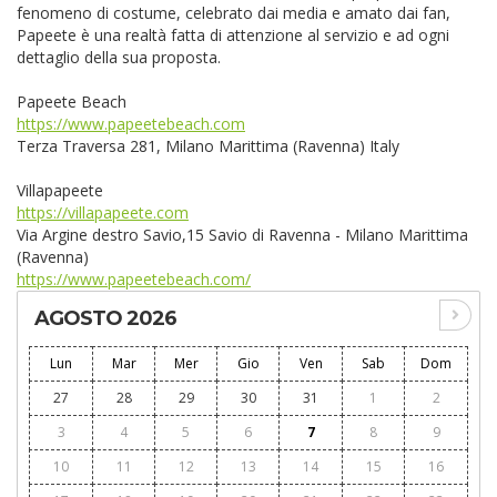
fenomeno di costume, celebrato dai media e amato dai fan,
Papeete è una realtà fatta di attenzione al servizio e ad ogni
dettaglio della sua proposta.
Papeete Beach
https://www.papeetebeach.com
Terza Traversa 281, Milano Marittima (Ravenna) Italy
Villapapeete
https://villapapeete.com
Via Argine destro Savio,15 Savio di Ravenna - Milano Marittima
(Ravenna)
https://www.papeetebeach.com/
AGOSTO 2026
Lun
Mar
Mer
Gio
Ven
Sab
Dom
27
28
29
30
31
1
2
3
4
5
6
7
8
9
10
11
12
13
14
15
16