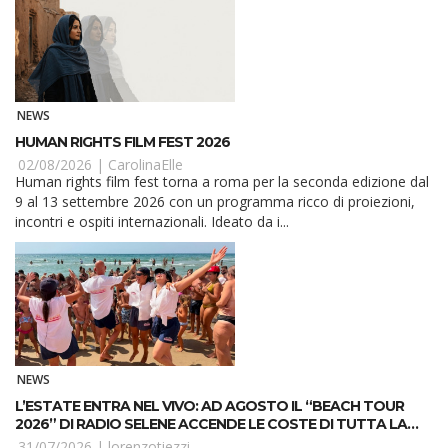
NEWS
HUMAN RIGHTS FILM FEST 2026
02/08/2026 |
CarolinaElle
Human rights film fest torna a roma per la seconda edizione dal
9 al 13 settembre 2026 con un programma ricco di proiezioni,
incontri e ospiti internazionali. Ideato da i...
NEWS
L’ESTATE ENTRA NEL VIVO: AD AGOSTO IL “BEACH TOUR
2026” DI RADIO SELENE ACCENDE LE COSTE DI TUTTA LA
PUGLIA
31/07/2026 |
lorenzotiezzi