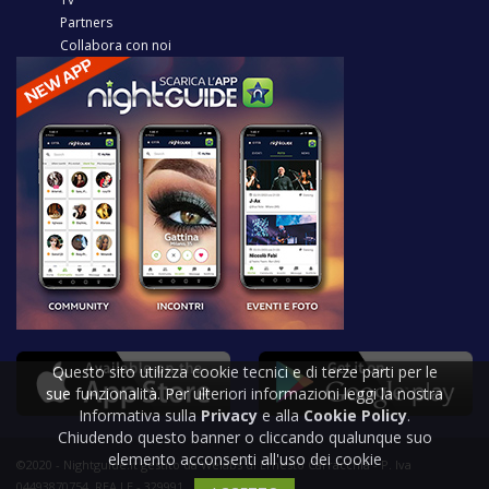
Partners
Collabora con noi
Questo sito utilizza cookie tecnici e di terze parti per le
sue funzionalità. Per ulteriori informazioni leggi la nostra
Informativa sulla
Privacy
e alla
Cookie Policy
.
Chiudendo questo banner o cliccando qualunque suo
elemento acconsenti all'uso dei cookie
©2020 - Nightguide.it gestito da Welabs di Ernesto Carracchia - P. Iva
04493870754, REA LE - 329991