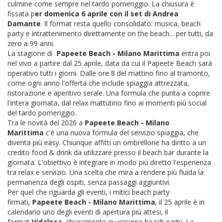
culmine come sempre nel tardo pomeriggio. La chiusura è
fissata p
er domenica 6 aprile con il set di Andrea
Damante
. Il format resta quello consolidato: musica, beach
party e intrattenimento direttamente on the beach... per tutti, da
zero a 99 anni.
La stagione di
Papeete Beach - Milano Marittima
entra poi
nel vivo a partire dal 25 aprile, data da cui il Papeete Beach sarà
operativo tutti i giorni
. Dalle ore 8 del mattino fino al tramonto,
come ogni anno l'offerta che include spiaggia attrezzata,
ristorazione e aperitivo serale. Una formula che punta a coprire
l'intera giornata, dal relax mattutino fino ai momenti più social
del tardo pomeriggio.
Tra le novità del 2026 a
Papeete Beach - Milano
Marittima
c'è una nuova formula del servizio spiaggia, che
diventa più easy.
Chiunque affitti un ombrellone ha diritto a un
credito food & drink da utilizzare presso il beach bar durante la
giornata
. L'obiettivo è integrare in modo più diretto l'esperienza
tra relax e servizio. Una scelta che mira a rendere più fluida la
permanenza degli ospiti, senza passaggi aggiuntivi.
Per quel che riguarda gli eventi, i mitici beach party
firmati,
Papeete Beach - Milano Marittima
, il 25 aprile è in
calendario uno degli eventi di apertura più attesi, il
format
Vidaloca,
chiaramente in versione beach party. La