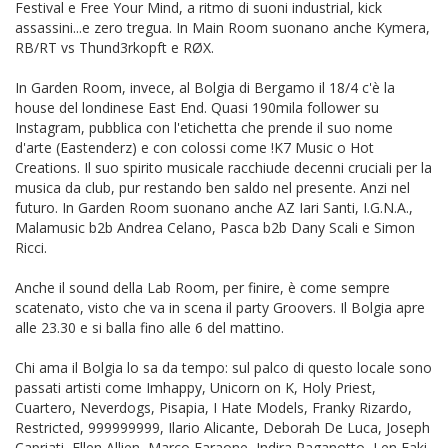
Festival e Free Your Mind, a ritmo di suoni industrial, kick
assassini...e zero tregua. In Main Room suonano anche Kymera,
RB/RT vs Thund3rkopft e RØX.
In Garden Room, invece, al Bolgia di Bergamo il 18/4 c'è la
house del londinese East End. Quasi 190mila follower su
Instagram, pubblica con l'etichetta che prende il suo nome
d'arte (Eastenderz) e con colossi come !K7 Music o Hot
Creations. Il suo spirito musicale racchiude decenni cruciali per la
musica da club, pur restando ben saldo nel presente. Anzi nel
futuro. In Garden Room suonano anche AZ Iari Santi, I.G.N.A.,
Malamusic b2b Andrea Celano, Pasca b2b Dany Scali e Simon
Ricci.
Anche il sound della Lab Room, per finire, è come sempre
scatenato, visto che va in scena il party Groovers. Il Bolgia apre
alle 23.30 e si balla fino alle 6 del mattino.
Chi ama il Bolgia lo sa da tempo: sul palco di questo locale sono
passati artisti come Imhappy, Unicorn on K, Holy Priest,
Cuartero, Neverdogs, Pisapia, I Hate Models, Franky Rizardo,
Restricted, 999999999, Ilario Alicante, Deborah De Luca, Joseph
Capriati, Ellen Allien, Marco Faraone, Indira Paganotto, Len Faki,