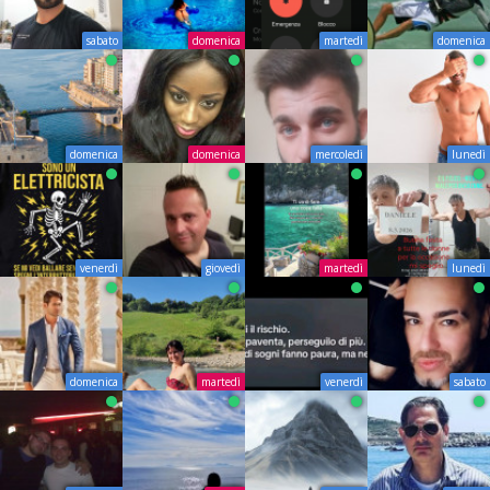
sabato
domenica
martedì
domenica
domenica
domenica
mercoledì
lunedì
venerdì
giovedì
martedì
lunedì
domenica
martedì
venerdì
sabato