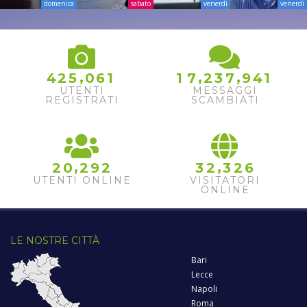
domenica
sabato
venerdì
venerdì
,
,
,
4
2
5
0
6
1
1
7
2
3
7
9
4
1
UTENTI
MESSAGGI
REGISTRATI
SCAMBIATI
,
,
2
0
2
9
2
3
2
3
2
6
UTENTI ONLINE
VISITATORI
ONLINE
LE NOSTRE CITTÀ
Bari
Lecce
Napoli
Roma