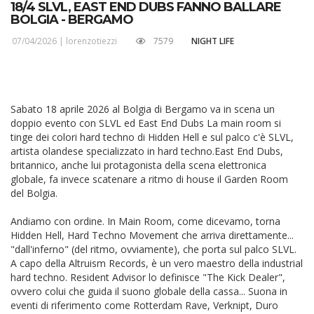
18/4 SLVL, EAST END DUBS FANNO BALLARE
BOLGIA - BERGAMO
07/04/2026 |
lorenzotiezzi
7579
NIGHT LIFE
Sabato 18 aprile 2026 al Bolgia di Bergamo va in scena un
doppio evento con SLVL ed East End Dubs La main room si
tinge dei colori hard techno di Hidden Hell e sul palco c'è SLVL,
artista olandese specializzato in hard techno.East End Dubs,
britannico, anche lui protagonista della scena elettronica
globale, fa invece scatenare a ritmo di house il Garden Room
del Bolgia.
Andiamo con ordine. In Main Room, come dicevamo, torna
Hidden Hell, Hard Techno Movement che arriva direttamente...
"dall'inferno" (del ritmo, ovviamente), che porta sul palco SLVL.
A capo della Altruism Records, è un vero maestro della industrial
hard techno. Resident Advisor lo definisce "The Kick Dealer",
ovvero colui che guida il suono globale della cassa... Suona in
eventi di riferimento come Rotterdam Rave, Verknipt, Duro