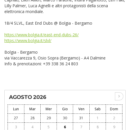
Lilly Palmer, Luca Agnelli e altri protagonisti della scena
elettronica mondiale.
18/4 SLVL, East End Dubs @ Bolgia - Bergamo
https://www.bolgia.it/east-end-dubs-26/
https://www.bolgia.it/slvl/
Bolgia - Bergamo
via Vaccarezza 9, Osio Sopra (Bergamo) - A4 Dalmine
Info & prenotazioni: +39 338 36 24 803
AGOSTO 2026
Lun
Mar
Mer
Gio
Ven
Sab
Dom
27
28
29
30
31
1
2
3
4
5
6
7
8
9