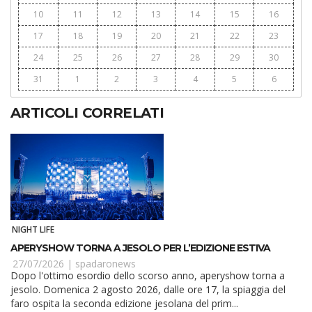
10
11
12
13
14
15
16
17
18
19
20
21
22
23
24
25
26
27
28
29
30
31
1
2
3
4
5
6
ARTICOLI CORRELATI
NIGHT LIFE
APERYSHOW TORNA A JESOLO PER L’EDIZIONE ESTIVA
27/07/2026 |
spadaronews
Dopo l'ottimo esordio dello scorso anno, aperyshow torna a
jesolo. Domenica 2 agosto 2026, dalle ore 17, la spiaggia del
faro ospita la seconda edizione jesolana del prim...