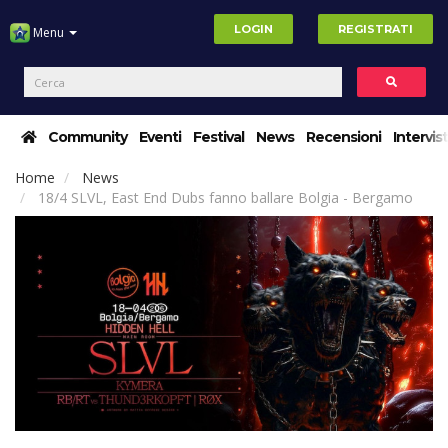
LOGIN
REGISTRATI
Menu
Community
Eventi
Festival
News
Recensioni
Intervis
Home
News
18/4 SLVL, East End Dubs fanno ballare Bolgia - Bergamo