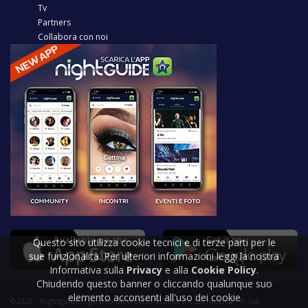
Tv
Partners
Collabora con noi
Questo sito utilizza cookie tecnici e di terze parti per le
sue funzionalità. Per ulteriori informazioni leggi la nostra
Informativa sulla
Privacy
e alla
Cookie Policy
.
Chiudendo questo banner o cliccando qualunque suo
elemento acconsenti all'uso dei cookie
©2020 - Nightguide.it gestito da Welabs di Ernesto Carracchia - P. Iva