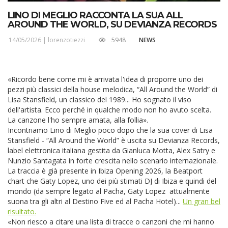
LINO DI MEGLIO RACCONTA LA SUA ALL
AROUND THE WORLD, SU DEVIANZA RECORDS
14/05/2026 |
lorenzotiezzi
5948
NEWS
«Ricordo bene come mi è arrivata l'idea di proporre uno dei
pezzi più classici della house melodica, “All Around the World” di
Lisa Stansfield, un classico del 1989... Ho sognato il viso
dell'artista. Ecco perché in qualche modo non ho avuto scelta.
La canzone l'ho sempre amata, alla follia».
Incontriamo Lino di Meglio poco dopo che la sua cover di Lisa
Stansfield - “All Around the World” è uscita su Devianza Records,
label elettronica italiana gestita da Gianluca Motta, Alex Satry e
Nunzio Santagata in forte crescita nello scenario internazionale.
La traccia è già presente in Ibiza Opening 2026, la Beatport
chart che Gaty Lopez, uno dei più stimati DJ di Ibiza e quindi del
mondo (da sempre legato al Pacha, Gaty Lopez
attualmente
suona tra gli altri al Destino Five ed al Pacha Hotel)...
Un gran bel
risultato.
«Non riesco a citare una lista di tracce o canzoni che mi hanno