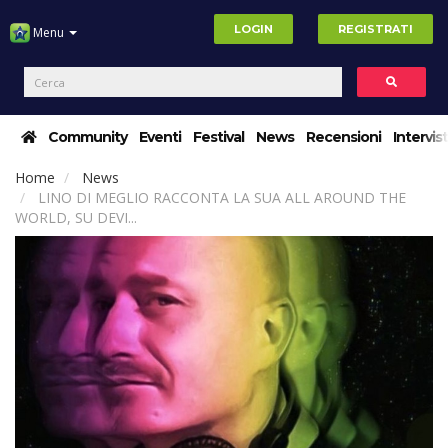
LOGIN
REGISTRATI
Menu
Community
Eventi
Festival
News
Recensioni
Intervis
Home
News
LINO DI MEGLIO RACCONTA LA SUA ALL AROUND THE
WORLD, SU DEVI...