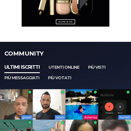
COMMUNITY
ULTIMI ISCRITTI
UTENTI ONLINE
PIÙ VISTI
PIÙ MESSAGGIATI
PIÙ VOTATI
giovedì
sabato
domenica
martedì