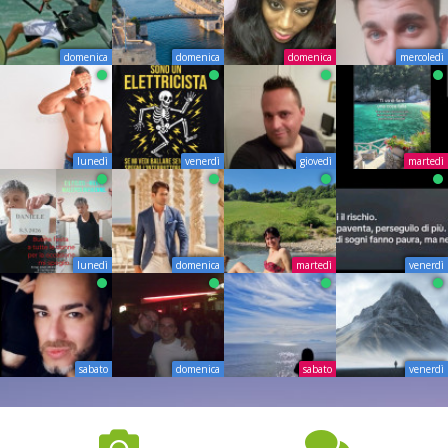
domenica
domenica
domenica
mercoledì
lunedì
venerdì
giovedì
martedì
lunedì
domenica
martedì
venerdì
sabato
domenica
sabato
venerdì