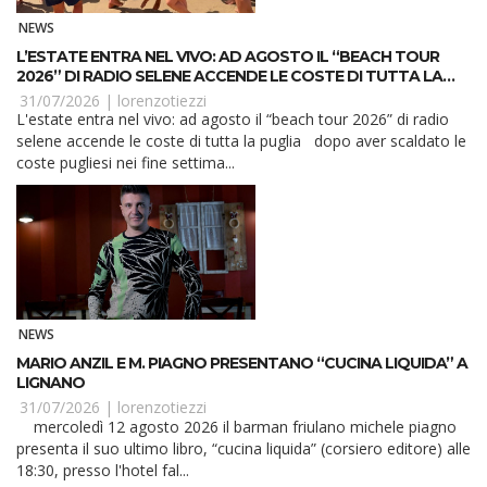
NEWS
L’ESTATE ENTRA NEL VIVO: AD AGOSTO IL “BEACH TOUR
2026” DI RADIO SELENE ACCENDE LE COSTE DI TUTTA LA
PUGLIA
31/07/2026 |
lorenzotiezzi
L'estate entra nel vivo: ad agosto il “beach tour 2026” di radio
selene accende le coste di tutta la puglia dopo aver scaldato le
coste pugliesi nei fine settima...
NEWS
MARIO ANZIL E M. PIAGNO PRESENTANO “CUCINA LIQUIDA” A
LIGNANO
31/07/2026 |
lorenzotiezzi
mercoledì 12 agosto 2026 il barman friulano michele piagno
presenta il suo ultimo libro, “cucina liquida” (corsiero editore) alle
18:30, presso l'hotel fal...