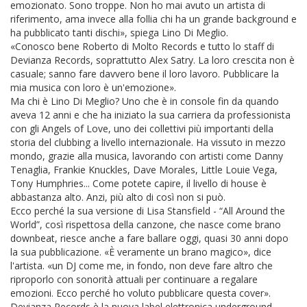
emozionato. Sono troppe. Non ho mai avuto un artista di
riferimento, ama invece alla follia chi ha un grande background e
ha pubblicato tanti dischi», spiega Lino Di Meglio.
«Conosco bene Roberto di Molto Records e tutto lo staff di
Devianza Records, soprattutto Alex Satry. La loro crescita non è
casuale; sanno fare davvero bene il loro lavoro. Pubblicare la
mia musica con loro è un'emozione».
Ma chi è Lino Di Meglio? Uno che è in console fin da quando
aveva 12 anni e che ha iniziato la sua carriera da professionista
con gli Angels of Love, uno dei collettivi più importanti della
storia del clubbing a livello internazionale. Ha vissuto in mezzo
mondo, grazie alla musica, lavorando con artisti come Danny
Tenaglia, Frankie Knuckles, Dave Morales, Little Louie Vega,
Tony Humphries... Come potete capire, il livello di house è
abbastanza alto. Anzi, più alto di così non si può.
Ecco perché la sua versione di Lisa Stansfield - “All Around the
World”, così rispettosa della canzone, che nasce come brano
downbeat, riesce anche a fare ballare oggi, quasi 30 anni dopo
la sua pubblicazione. «È veramente un brano magico», dice
l'artista. «un DJ come me, in fondo, non deve fare altro che
riproporlo con sonorità attuali per continuare a regalare
emozioni. Ecco perché ho voluto pubblicare questa cover».
Devianza Records è la nuova label elettronica underground