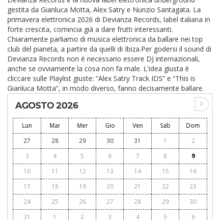
gestita da Gianluca Motta, Alex Satry e Nunzio Santagata. La
primavera elettronica 2026 di Devianza Records, label italiana in
forte crescita, comincia già a dare frutti interessanti.
Chiaramente parliamo di musica elettronica da ballare nei top
club del pianeta, a partire da quelli di Ibiza.Per godersi il sound di
Devianza Records non è necessario essere DJ internazionali,
anche se ovviamente la cosa non fa male. L'idea giusta è
cliccare sulle Playlist giuste: “Alex Satry Track IDS” e “This is
Gianluca Motta”, in modo diverso, fanno decisamente ballare.
AGOSTO 2026
Lun
Mar
Mer
Gio
Ven
Sab
Dom
27
28
29
30
31
1
2
3
4
5
6
7
8
9
10
11
12
13
14
15
16
17
18
19
20
21
22
23
24
25
26
27
28
29
30
31
1
2
3
4
5
6