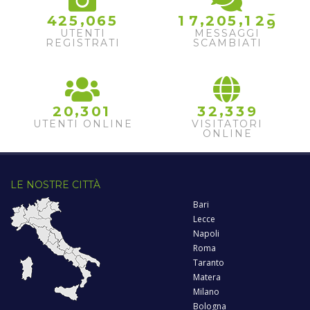
8
,
,
,
4
2
5
0
6
5
1
7
2
0
5
1
2
9
UTENTI
MESSAGGI
REGISTRATI
SCAMBIATI
,
,
2
0
3
0
1
3
2
3
3
9
UTENTI ONLINE
VISITATORI
ONLINE
LE NOSTRE CITTÀ
Bari
Lecce
Napoli
Roma
Taranto
Matera
Milano
Bologna