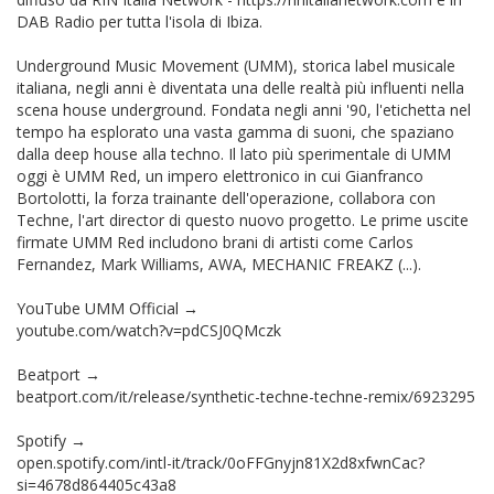
DAB Radio per tutta l'isola di Ibiza.
Underground Music Movement (UMM), storica label musicale
italiana, negli anni è diventata una delle realtà più influenti nella
scena house underground. Fondata negli anni '90, l'etichetta nel
tempo ha esplorato una vasta gamma di suoni, che spaziano
dalla deep house alla techno. Il lato più sperimentale di UMM
oggi è UMM Red, un impero elettronico in cui Gianfranco
Bortolotti, la forza trainante dell'operazione, collabora con
Techne, l'art director di questo nuovo progetto. Le prime uscite
firmate UMM Red includono brani di artisti come Carlos
Fernandez, Mark Williams, AWA, MECHANIC FREAKZ (...).
YouTube UMM Official →
youtube.com/watch?v=pdCSJ0QMczk
Beatport →
beatport.com/it/release/synthetic-techne-techne-remix/6923295
Spotify →
open.spotify.com/intl-it/track/0oFFGnyjn81X2d8xfwnCac?
si=4678d864405c43a8