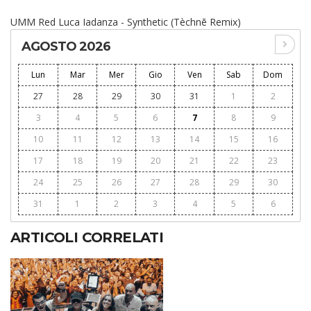
UMM Red Luca Iadanza - Synthetic (Tèchnē Remix)
AGOSTO 2026
Lun
Mar
Mer
Gio
Ven
Sab
Dom
27
28
29
30
31
1
2
3
4
5
6
7
8
9
10
11
12
13
14
15
16
17
18
19
20
21
22
23
24
25
26
27
28
29
30
31
1
2
3
4
5
6
ARTICOLI CORRELATI