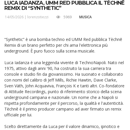
LUCA IADANZA, UMM RED PUBBLICA IL TÈCHNĒ
REMIX DI “SYNTHETIC”
14/05/2026 |
lorenzotiezzi
5969
MUSICA
“Synthetic” è una bomba techno ed UMM Red pubblica Tèchnē
Remix di un brano perfetto per chi ama l'elettronica più
underground. È puro fuoco sulla scena musicale.
Luca Iadanza è una leggenda vivente di TechnoNapoli. Nato nel
1975, attivo dagli anni '90, ha costruito la sua carriera tra
console e studio fin da giovanissimo. Ha suonato e collaborato
con nomi del calibro di Jeff Mills, Richie Hawtin, Dave Clarke,
Sven Väth, John Acquaviva, François K e tanti altri. Co-fondatore
di Attitude Recordings, punto di riferimento storico della scena
underground campana e nazionale. Un nome che a Napoli si
rispetta profondamente per il percorso, la qualità e l'autenticità.
Tèchnē è il primo producer campano ad aver firmato un remix
ufficiale per lui.
Scelto direttamente da Luca per il valore dinamico, ipnotico e