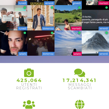
lunedì
venerdì
giovedì
martedì
lunedì
domenica
martedì
venerdì
sabato
domenica
sabato
venerdì
,
,
,
4
2
5
0
6
4
1
7
2
1
4
3
4
1
UTENTI
MESSAGGI
REGISTRATI
SCAMBIATI