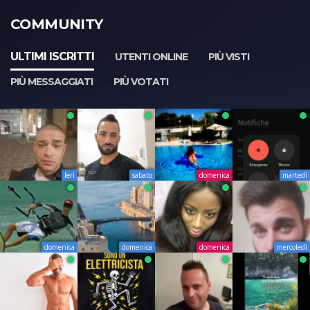
COMMUNITY
ULTIMI ISCRITTI
UTENTI ONLINE
PIÙ VISTI
PIÙ MESSAGGIATI
PIÙ VOTATI
Ieri
sabato
domenica
martedì
domenica
domenica
domenica
mercoledì