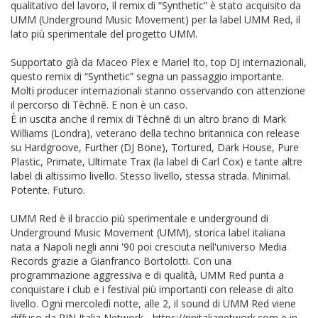
qualitativo del lavoro, il remix di “Synthetic” è stato acquisito da
UMM (Underground Music Movement) per la label UMM Red, il
lato più sperimentale del progetto UMM.
Supportato già da Maceo Plex e Mariel Ito, top DJ internazionali,
questo remix di “Synthetic” segna un passaggio importante.
Molti producer internazionali stanno osservando con attenzione
il percorso di Tèchnē. E non è un caso.
È in uscita anche il remix di Tèchnē di un altro brano di Mark
Williams (Londra), veterano della techno britannica con release
su Hardgroove, Further (DJ Bone), Tortured, Dark House, Pure
Plastic, Primate, Ultimate Trax (la label di Carl Cox) e tante altre
label di altissimo livello. Stesso livello, stessa strada. Minimal.
Potente. Futuro.
UMM Red è il braccio più sperimentale e underground di
Underground Music Movement (UMM), storica label italiana
nata a Napoli negli anni '90 poi cresciuta nell'universo Media
Records grazie a Gianfranco Bortolotti. Con una
programmazione aggressiva e di qualità, UMM Red punta a
conquistare i club e i festival più importanti con release di alto
livello. Ogni mercoledì notte, alle 2, il sound di UMM Red viene
diffuso da RIN Italia Network - https://rinitalianetwork.com e in