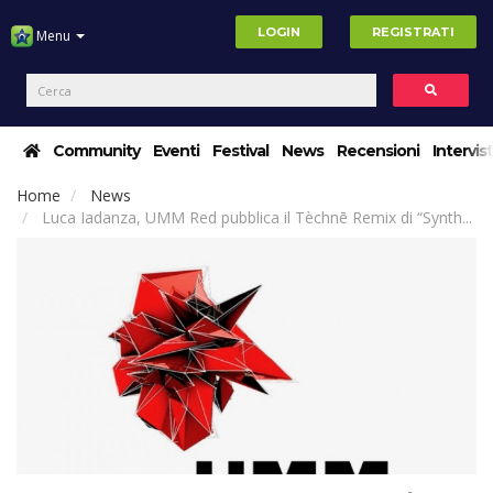
LOGIN
REGISTRATI
Menu
Community
Eventi
Festival
News
Recensioni
Intervis
Home
News
Luca Iadanza, UMM Red pubblica il Tèchnē Remix di “Synth...