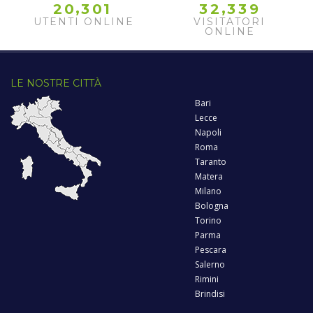
,
,
2
0
3
0
1
3
2
3
3
9
UTENTI ONLINE
VISITATORI
ONLINE
LE NOSTRE CITTÀ
Bari
Lecce
Napoli
Roma
Taranto
Matera
Milano
Bologna
Torino
Parma
Pescara
Salerno
Rimini
Brindisi