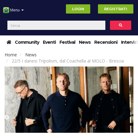
LOGIN
REGISTRATI
Menu
Community
Eventi
Festival
News
Recensioni
Intervis
Home
News
22/5 I danesi Tripolism, dal Coachella al MOLO - Brescia