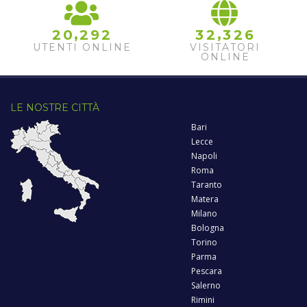
,
,
2
0
2
9
2
3
2
3
2
6
UTENTI ONLINE
VISITATORI
ONLINE
LE NOSTRE CITTÀ
Bari
Lecce
Napoli
Roma
Taranto
Matera
Milano
Bologna
Torino
Parma
Pescara
Salerno
Rimini