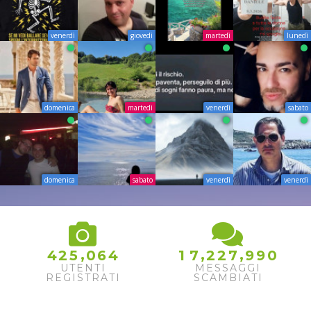
venerdì
giovedì
martedì
lunedì
domenica
martedì
venerdì
sabato
domenica
sabato
venerdì
venerdì
,
,
,
4
2
5
0
6
4
1
7
2
2
7
9
9
0
UTENTI
MESSAGGI
REGISTRATI
SCAMBIATI