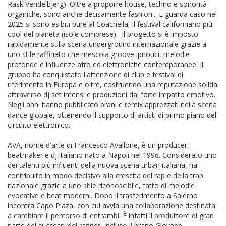
Rask Vendelbjerg). Oltre a proporre house, techno e sonorità
organiche, sono anche decisamente fashion... E guarda caso nel
2025 si sono esibiti pure al Coachella, il festival californiano più
cool del pianeta (isole comprese).
Il progetto si è imposto
rapidamente sulla scena underground internazionale grazie a
uno stile raffinato che mescola groove ipnotici, melodie
profonde e influenze afro ed elettroniche contemporanee. Il
gruppo ha conquistato l'attenzione di club e festival di
riferimento in Europa e oltre, costruendo una reputazione solida
attraverso dj set intensi e produzioni dal forte impatto emotivo.
Negli anni hanno pubblicato brani e remix apprezzati nella scena
dance globale, ottenendo il supporto di artisti di primo piano del
circuito elettronico.
AVA, nome d'arte di Francesco Avallone, è un producer,
beatmaker e dj italiano nato a Napoli nel 1996. Considerato uno
dei talenti più influenti della nuova scena urban italiana, ha
contribuito in modo decisivo alla crescita del rap e della trap
nazionale grazie a uno stile riconoscibile, fatto di melodie
evocative e beat moderni. Dopo il trasferimento a Salerno
incontra Capo Plaza, con cui avvia una collaborazione destinata
a cambiare il percorso di entrambi. È infatti il produttore di gran
parte dei successi del rapper, incluso il brano Giovane