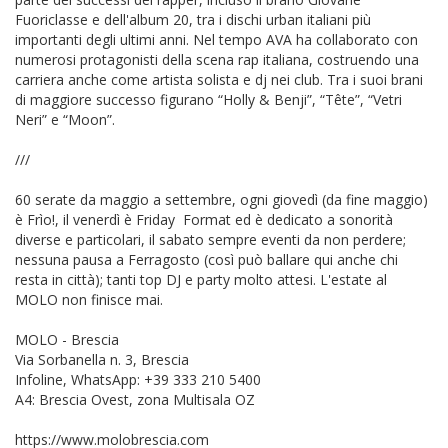
Fuoriclasse e dell'album 20, tra i dischi urban italiani più
importanti degli ultimi anni. Nel tempo AVA ha collaborato con
numerosi protagonisti della scena rap italiana, costruendo una
carriera anche come artista solista e dj nei club. Tra i suoi brani
di maggiore successo figurano “Holly & Benji”, “Tête”, “Vetri
Neri” e “Moon”.
///
60 serate da maggio a settembre, ogni giovedì (da fine maggio)
è Frìo!, il venerdì è Friday
Format ed è dedicato a sonorità
diverse e particolari, il sabato sempre eventi da non perdere;
nessuna pausa a Ferragosto (così può ballare qui anche chi
resta in città); tanti top DJ e party molto attesi. L'estate al
MOLO non finisce mai.
MOLO - Brescia
Via Sorbanella n. 3, Brescia
Infoline, WhatsApp: +39 333 210 5400
A4: Brescia Ovest, zona Multisala OZ
https://www.molobrescia.com