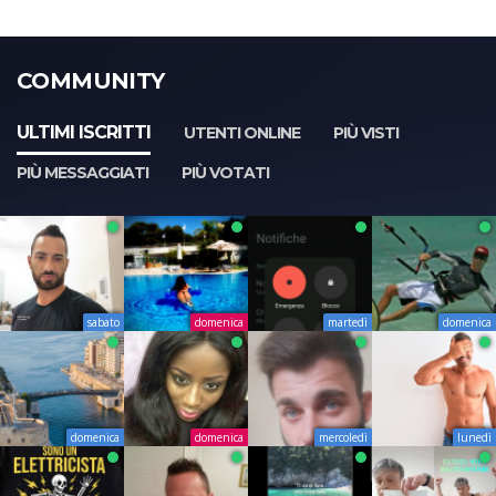
COMMUNITY
ULTIMI ISCRITTI
UTENTI ONLINE
PIÙ VISTI
PIÙ MESSAGGIATI
PIÙ VOTATI
sabato
domenica
martedì
domenica
domenica
domenica
mercoledì
lunedì