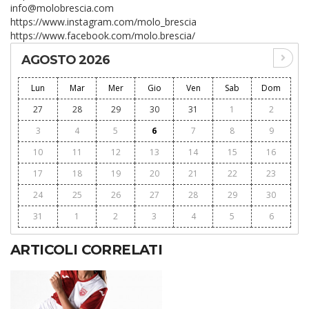
info@molobrescia.com
https://www.instagram.com/molo_brescia
https://www.facebook.com/molo.brescia/
AGOSTO 2026
Lun
Mar
Mer
Gio
Ven
Sab
Dom
27
28
29
30
31
1
2
3
4
5
6
7
8
9
10
11
12
13
14
15
16
17
18
19
20
21
22
23
24
25
26
27
28
29
30
31
1
2
3
4
5
6
ARTICOLI CORRELATI