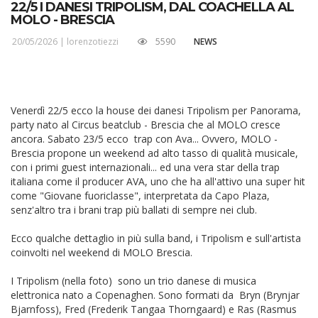
22/5 I DANESI TRIPOLISM, DAL COACHELLA AL
MOLO - BRESCIA
20/05/2026 |
lorenzotiezzi
5590
NEWS
Venerdì 22/5 ecco la house dei danesi Tripolism per Panorama,
party nato al Circus beatclub - Brescia che al MOLO cresce
ancora. Sabato 23/5 ecco
trap con Ava... Ovvero, MOLO -
Brescia propone un weekend ad alto tasso di qualità musicale,
con i primi guest internazionali... ed una vera star della trap
italiana come il producer AVA, uno che ha all'attivo una super hit
come "Giovane fuoriclasse", interpretata da Capo Plaza,
senz'altro tra i brani trap più ballati di sempre nei club.
Ecco qualche dettaglio in più sulla band, i Tripolism e sull'artista
coinvolti nel weekend di MOLO Brescia.
I Tripolism (nella foto)
sono un trio danese di musica
elettronica nato a Copenaghen. Sono formati da
Bryn (Brynjar
Bjarnfoss), Fred (Frederik Tangaa Thorngaard) e Ras (Rasmus