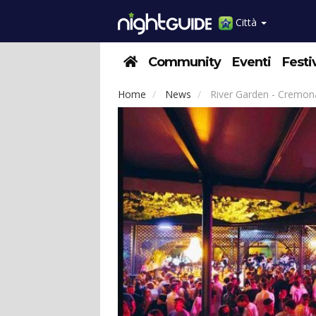
Città
Community
Eventi
Festi
Home
News
River Garden - Cremona: l