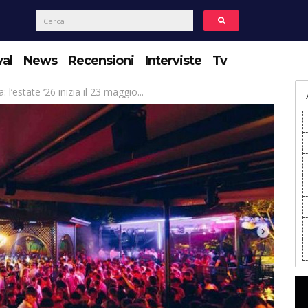
val
News
Recensioni
Interviste
Tv
’estate ‘26 inizia il 23 maggio...