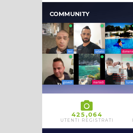
COMMUNITY
Ieri
sabato
domeni
giovedì
martedì
lune
,
4
2
5
0
6
4
UTENTI REGISTRATI