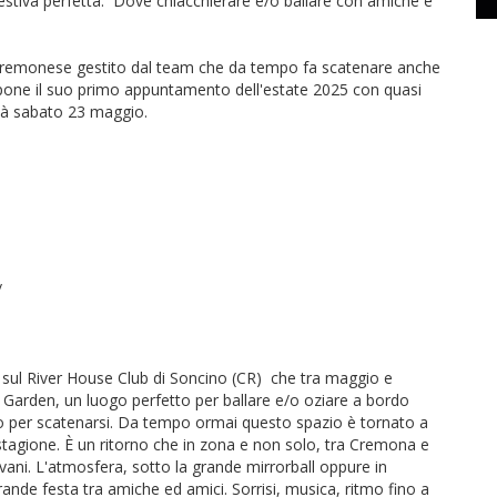
estiva perfetta.
Dove chiacchierare e/o ballare con amiche e
cremonese gestito dal team che da tempo fa scatenare anche
opone il suo primo appuntamento dell'estate 2025 con quasi
già sabato 23 maggio.
/
 sul River House Club di Soncino (CR)
che tra maggio e
 Garden, un luogo perfetto per ballare e/o oziare a bordo
tto per scatenarsi. Da tempo ormai questo spazio è tornato a
i stagione. È un ritorno che in zona e non solo, tra Cremona e
vani. L'atmosfera, sotto la grande mirrorball oppure in
rande festa tra amiche ed amici. Sorrisi, musica, ritmo fino a