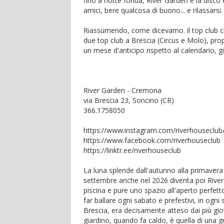
fino a notte fonda, River Garden è la disco 
amici, bere qualcosa di buono... e rilassarsi.
Riassumendo, come dicevamo. il top club 
due top club a Brescia (Circus e Molo), pr
un mese d'anticipo rispetto al calendario, 
River Garden - Cremona
via Brescia 23, Soncino (CR)
366.1758050
https://www.instagram.com/riverhouseclub
https://www.facebook.com/riverhouseclub
https://linktr.ee/riverhouseclub
La luna splende dall'autunno alla primavera
settembre anche nel 2026 diventa poi River
piscina e pure uno spazio all'aperto perfe
far ballare ogni sabato e prefestivi, in ogn
Brescia, era decisamente atteso dai più gio
giardino, quando fa caldo, è quella di una g