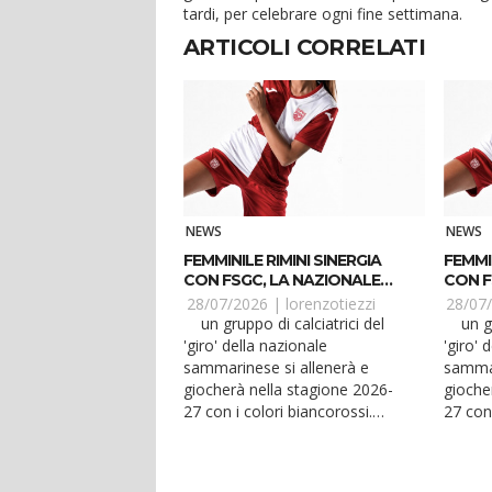
tardi, per celebrare ogni fine settimana.
ARTICOLI CORRELATI
NEWS
NEWS
FEMMINILE RIMINI SINERGIA
FEMMIN
CON FSGC, LA NAZIONALE
CON F
SAMMARINESE
SAMM
28/07/2026 |
lorenzotiezzi
28/07
un gruppo di calciatrici del
un gruppo di calciatrici del
'giro' della nazionale
'giro' 
sammarinese si allenerà e
sammar
giocherà nella stagione 2026-
gioche
27 con i colori biancorossi.
27 con 
Saranno infatti tesser...
Saranno