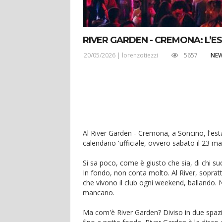
RIVER GARDEN - CREMONA: L’EST
20/05/2026 |
lorenzotiezzi
5657
NE
Al River Garden - Cremona, a Soncino, l'esta
calendario 'ufficiale, ovvero sabato il 23 ma
Si sa poco, come è giusto che sia, di chi su
In fondo, non conta molto. Al River, soprattu
che vivono il club ogni weekend, ballando.
mancano.
Ma com'è River Garden? Diviso in due spazi,