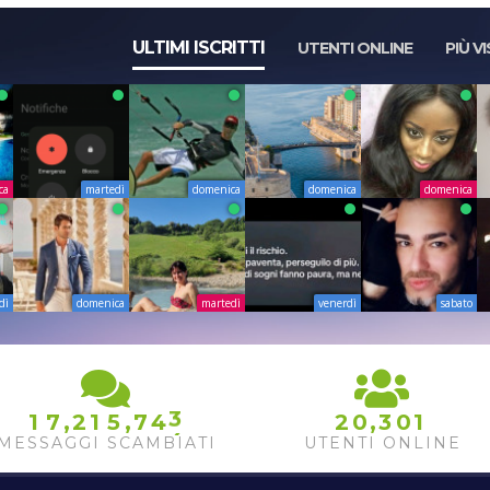
ULTIMI ISCRITTI
UTENTI ONLINE
PIÙ VI
ca
martedì
domenica
domenica
domenica
dì
domenica
martedì
venerdì
sabato
3
4
,
,
,
1
7
2
1
5
7
4
2
0
3
0
1
5
MESSAGGI SCAMBIATI
UTENTI ONLINE