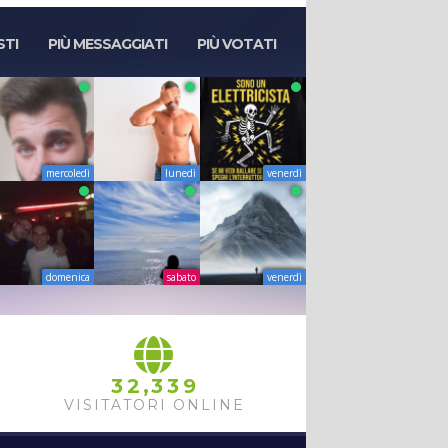
STI
PIÙ MESSAGGIATI
PIÙ VOTATI
mercoledì
lunedì
venerdì
domenica
sabato
venerdì
,
3
2
3
3
9
VISITATORI ONLINE