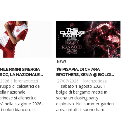
NEWS
ILE RIMINI SINERGIA
1/8 PISAPIA, DI CHIARA
SGC, LA NAZIONALE
BROTHERS, XENIA @ BOLGIA
ARINESE
CLOSING (BG)
/2026 |
lorenzotiezzi
27/07/2026 |
lorenzotiezzi
sabato 1 agosto 2026 il
della nazionale
bolgia di bergamo mette in
inese si allenerà e
scena un closing party
rà nella stagione 2026-
esplosivo. Nel summer garden
i colori biancorossi.
arriva infatti il suono hard
 infatti tesser...
techno incessante di pisapia...