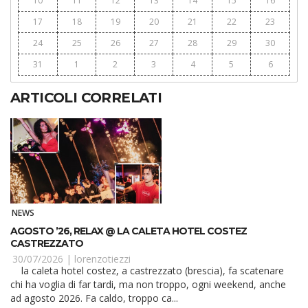
10
11
12
13
14
15
16
17
18
19
20
21
22
23
24
25
26
27
28
29
30
31
1
2
3
4
5
6
ARTICOLI CORRELATI
NEWS
AGOSTO ’26, RELAX @ LA CALETA HOTEL COSTEZ
CASTREZZATO
30/07/2026 |
lorenzotiezzi
la caleta hotel costez, a castrezzato (brescia), fa scatenare
chi ha voglia di far tardi, ma non troppo, ogni weekend, anche
ad agosto 2026. Fa caldo, troppo ca...