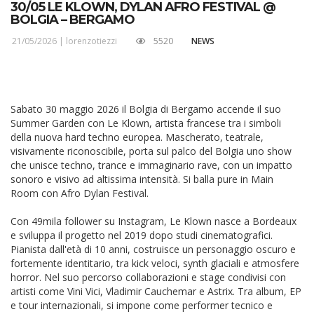
30/05 LE KLOWN, DYLAN AFRO FESTIVAL @
BOLGIA – BERGAMO
21/05/2026 |
lorenzotiezzi
5520
NEWS
Sabato 30 maggio 2026 il Bolgia di Bergamo accende il suo
Summer Garden con Le Klown, artista francese tra i simboli
della nuova hard techno europea. Mascherato, teatrale,
visivamente riconoscibile, porta sul palco del Bolgia uno show
che unisce techno, trance e immaginario rave, con un impatto
sonoro e visivo ad altissima intensità. Si balla pure in Main
Room con Afro Dylan Festival.
Con 49mila follower su Instagram, Le Klown nasce a Bordeaux
e sviluppa il progetto nel 2019 dopo studi cinematografici.
Pianista dall'età di 10 anni, costruisce un personaggio oscuro e
fortemente identitario, tra kick veloci, synth glaciali e atmosfere
horror. Nel suo percorso collaborazioni e stage condivisi con
artisti come Vini Vici, Vladimir Cauchemar e Astrix. Tra album, EP
e tour internazionali, si impone come performer tecnico e