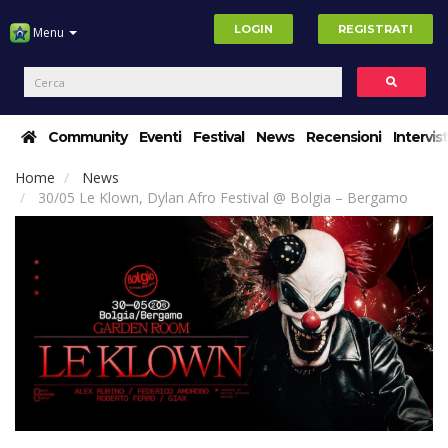
LOGIN
REGISTRATI
Menu
Community
Eventi
Festival
News
Recensioni
Intervis
Home
News
30/05 Le Klown, Dylan Afro Festival @ Bolgia – Bergamo