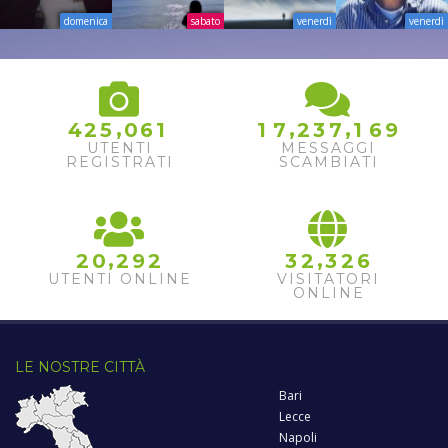
domenica
sabato
venerdì
venerdì
,
,
,
4
2
5
0
6
1
1
7
2
3
7
1
6
9
UTENTI
MESSAGGI
REGISTRATI
SCAMBIATI
,
,
2
0
2
9
2
3
2
3
2
6
UTENTI ONLINE
VISITATORI
ONLINE
LE NOSTRE CITTÀ
Bari
Lecce
Napoli