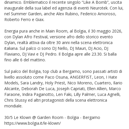
dinamico. Emblematico il recente singolo “Like A Bomb”, uscita
inaugurale della sua label ed agenzia di eventi Neurotek. Con lui,
nel Summer Garden, anche Alex Rubino, Federico Amoroso,
Roberto Ferro e Giax.
Energia pura anche in Main Room, al Bolgia, il 30 maggio 2026,
con Dylan Afro Festival, versione afro dello storico evento
Dylan, realtà attiva da oltre 30 anni nella scena elettronica
italiana. Sul palco ci sono DJ Nello, DJ Mauri, DJ Acio, DJ
Flaviano, DJ Vavi e DJ Pedro. Il Bolgia apre alle 23.30. Si balla
fino alle 6 del mattino.
Sul palco del Bolgia, top club a Bergamo, sono passati artisti di
livello assoluto come Paco Osuna, ANGERFIST, Leon, I Hate
Models, Sara Landry, Holy Priest, Nico Moreno, Cuartero, Ilario
Alicante, Deborah De Luca, Joseph Capriati, Ellen Allien, Marco
Faraone, Indira Paganotto, Len Faki, Lilly Palmer, Luca Agnelli,
Chris Stussy ed altri protagonisti della scena elettronica
mondiale.
30/5 Le Klown @ Garden Room - Bolgia - Bergamo
https://www.bolgia.it/le-klown/