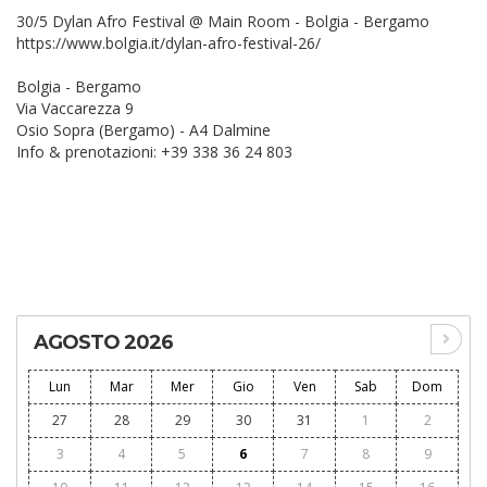
30/5 Dylan Afro Festival @ Main Room - Bolgia - Bergamo
https://www.bolgia.it/dylan-afro-festival-26/
Bolgia - Bergamo
Via Vaccarezza 9
Osio Sopra (Bergamo) - A4 Dalmine
Info & prenotazioni: +39 338 36 24 803
AGOSTO 2026
Lun
Mar
Mer
Gio
Ven
Sab
Dom
27
28
29
30
31
1
2
3
4
5
6
7
8
9