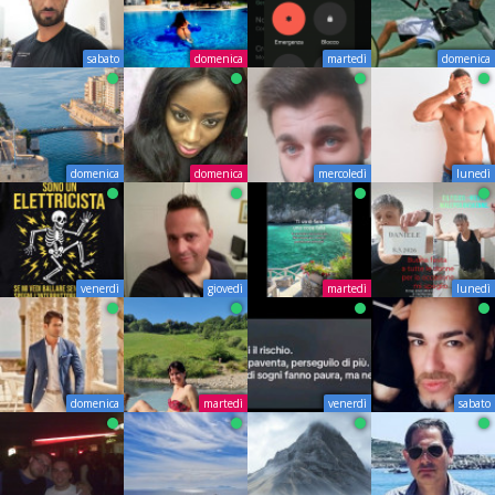
sabato
domenica
martedì
domenica
domenica
domenica
mercoledì
lunedì
venerdì
giovedì
martedì
lunedì
domenica
martedì
venerdì
sabato