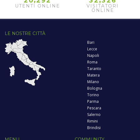
2
0
2
9
2
3
2
3
2
6
UTENTI ONLINE
VISITATORI
ONLINE
LE NOSTRE CITTÀ
Bari
Lecce
Napoli
Roma
Taranto
Matera
Milano
Bologna
Torino
Parma
Pescara
Salerno
Rimini
Brindisi
MENU
COMMUNITY