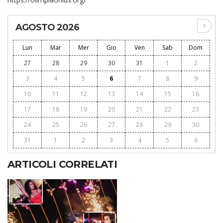
AGOSTO 2026
Lun
Mar
Mer
Gio
Ven
Sab
Dom
27
28
29
30
31
1
2
3
4
5
6
7
8
9
10
11
12
13
14
15
16
17
18
19
20
21
22
23
24
25
26
27
28
29
30
31
1
2
3
4
5
6
ARTICOLI CORRELATI