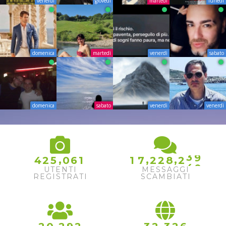
venerdì
giovedì
martedì
lunedì
domenica
martedì
venerdì
sabato
domenica
sabato
venerdì
venerdì
8
9
0
3
1
,
,
,
4
2
5
0
6
1
1
7
2
2
8
2
4
2
UTENTI
MESSAGGI
REGISTRATI
SCAMBIATI
,
,