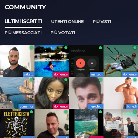
COMMUNITY
ULTIMI ISCRITTI
UTENTI ONLINE
PIÙ VISTI
PIÙ MESSAGGIATI
PIÙ VOTATI
sabato
domenica
martedì
domenica
domenica
domenica
mercoledì
lunedì