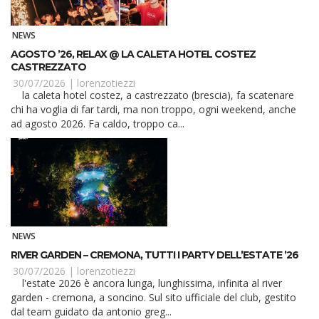
NEWS
AGOSTO ’26, RELAX @ LA CALETA HOTEL COSTEZ
CASTREZZATO
30/07/2026 |
lorenzotiezzi
la caleta hotel costez, a castrezzato (brescia), fa scatenare
chi ha voglia di far tardi, ma non troppo, ogni weekend, anche
ad agosto 2026. Fa caldo, troppo ca...
NEWS
RIVER GARDEN – CREMONA, TUTTI I PARTY DELL’ESTATE ’26
30/07/2026 |
lorenzotiezzi
l'estate 2026 è ancora lunga, lunghissima, infinita al river
garden - cremona, a soncino. Sul sito ufficiale del club, gestito
dal team guidato da antonio greg...