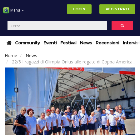
LOGIN
REGISTRATI
Menu
Community
Eventi
Festival
News
Recensioni
Intervis
Home
News
22/5 I ragazzi di Olimpia Onlus alle regate di Coppa America...