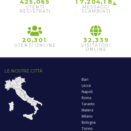
,
,
,
4
2
5
0
6
5
1
7
2
0
4
1
8
4
UTENTI
MESSAGGI
REGISTRATI
SCAMBIATI
,
,
2
0
3
0
1
3
2
3
3
9
UTENTI ONLINE
VISITATORI
ONLINE
LE NOSTRE CITTÀ
Bari
Lecce
Napoli
Roma
Taranto
Matera
Milano
Bologna
Torino