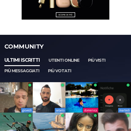
COMMUNITY
ULTIMI ISCRITTI
UTENTI ONLINE
PIÙ VISTI
PIÙ MESSAGGIATI
PIÙ VOTATI
giovedì
sabato
domenica
martedì