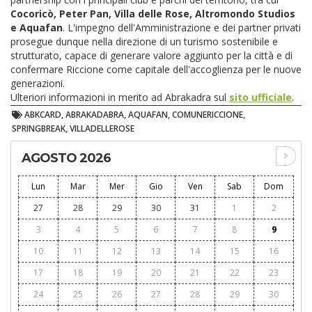
Cocoricò, Peter Pan, Villa delle Rose, Altromondo Studios
e Aquafan
. L'impegno dell'Amministrazione e dei partner privati
prosegue dunque nella direzione di un turismo sostenibile e
strutturato, capace di generare valore aggiunto per la città e di
confermare Riccione come capitale dell'accoglienza per le nuove
generazioni.
Ulteriori informazioni in merito ad Abrakadra sul
sito ufficiale
.
ABKCARD, ABRAKADABRA, AQUAFAN, COMUNERICCIONE,
SPRINGBREAK, VILLADELLEROSE
AGOSTO 2026
Lun
Mar
Mer
Gio
Ven
Sab
Dom
27
28
29
30
31
1
2
3
4
5
6
7
8
9
10
11
12
13
14
15
16
17
18
19
20
21
22
23
24
25
26
27
28
29
30