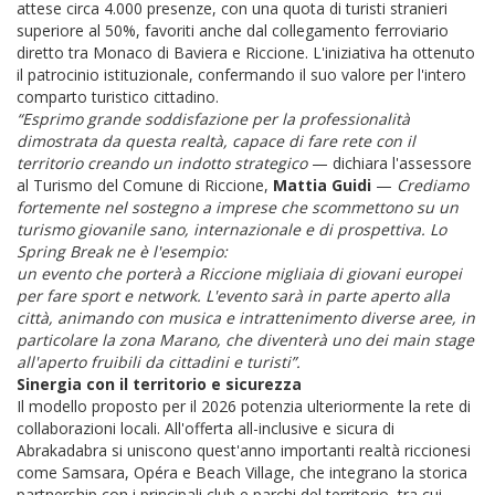
attese circa 4.000 presenze, con una quota di turisti stranieri
superiore al 50%, favoriti anche dal collegamento ferroviario
diretto tra Monaco di Baviera e Riccione. L'iniziativa ha ottenuto
il patrocinio istituzionale, confermando il suo valore per l'intero
comparto turistico cittadino.
“Esprimo grande soddisfazione per la professionalità
dimostrata da questa realtà, capace di fare rete con il
territorio creando un indotto strategico
— dichiara l'assessore
al Turismo del Comune di Riccione,
Mattia Guidi
—
Crediamo
fortemente nel sostegno a imprese che scommettono su un
turismo giovanile sano, internazionale e di prospettiva. Lo
Spring Break ne è l'esempio:
un evento che porterà a Riccione migliaia di giovani europei
per fare sport e network. L'evento sarà in parte aperto alla
città, animando con musica e intrattenimento diverse aree, in
particolare la zona Marano, che diventerà uno dei main stage
all'aperto fruibili da cittadini e turisti”.
Sinergia con il territorio e sicurezza
Il modello proposto per il 2026 potenzia ulteriormente la rete di
collaborazioni locali. All'offerta all-inclusive e sicura di
Abrakadabra si uniscono quest'anno importanti realtà riccionesi
come Samsara, Opéra e Beach Village, che integrano la storica
partnership con i principali club e parchi del territorio, tra cui