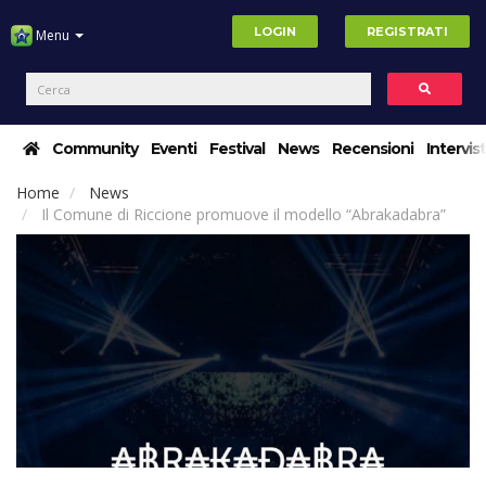
LOGIN
REGISTRATI
Menu
Community
Eventi
Festival
News
Recensioni
Intervis
Home
News
Il Comune di Riccione promuove il modello “Abrakadabra”