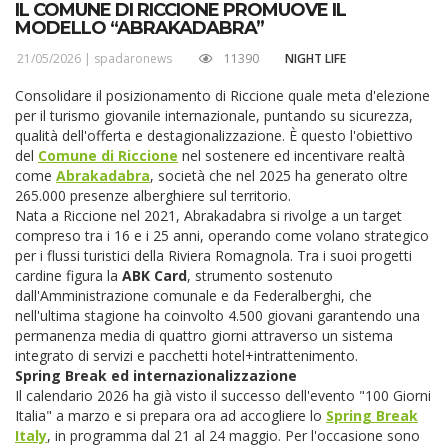
IL COMUNE DI RICCIONE PROMUOVE IL
MODELLO “ABRAKADABRA”
21/05/2026 |
spadaronews
11390
NIGHT LIFE
Consolidare il posizionamento di Riccione quale meta d'elezione
per il turismo giovanile internazionale, puntando su sicurezza,
qualità dell'offerta e destagionalizzazione. È questo l'obiettivo
del
Comune di Riccione
nel sostenere ed incentivare realtà
come
Abrakadabra
, società che nel 2025 ha generato oltre
265.000 presenze alberghiere sul territorio.
Nata a Riccione nel 2021, Abrakadabra si rivolge a un target
compreso tra i 16 e i 25 anni, operando come volano strategico
per i flussi turistici della Riviera Romagnola. Tra i suoi progetti
cardine figura la
ABK Card
, strumento sostenuto
dall'Amministrazione comunale e da Federalberghi, che
nell'ultima stagione ha coinvolto 4.500 giovani garantendo una
permanenza media di quattro giorni attraverso un sistema
integrato di servizi e pacchetti hotel+intrattenimento.
Spring Break ed internazionalizzazione
Il calendario 2026 ha già visto il successo dell'evento "100 Giorni
Italia" a marzo e si prepara ora ad accogliere lo
Spring Break
Italy
, in programma dal 21 al 24 maggio. Per l'occasione sono