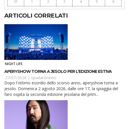
31
1
2
3
4
5
6
ARTICOLI CORRELATI
NIGHT LIFE
APERYSHOW TORNA A JESOLO PER L’EDIZIONE ESTIVA
27/07/2026 |
spadaronews
Dopo l'ottimo esordio dello scorso anno, aperyshow torna a
jesolo. Domenica 2 agosto 2026, dalle ore 17, la spiaggia del
faro ospita la seconda edizione jesolana del prim...