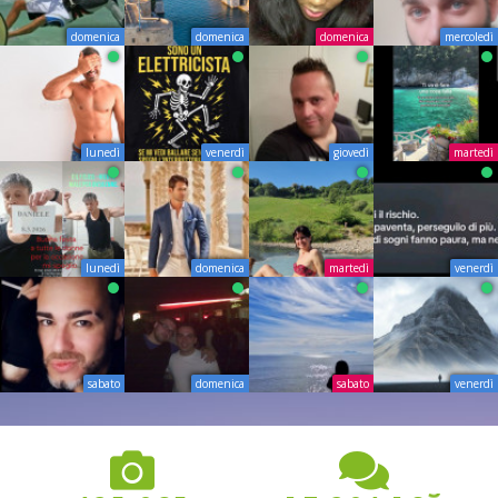
domenica
domenica
domenica
mercoledì
lunedì
venerdì
giovedì
martedì
lunedì
domenica
martedì
venerdì
sabato
domenica
sabato
venerdì
3