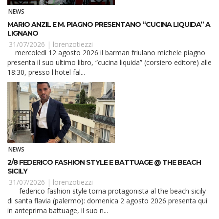
NEWS
MARIO ANZIL E M. PIAGNO PRESENTANO “CUCINA LIQUIDA” A
LIGNANO
31/07/2026 |
lorenzotiezzi
mercoledì 12 agosto 2026 il barman friulano michele piagno
presenta il suo ultimo libro, “cucina liquida” (corsiero editore) alle
18:30, presso l'hotel fal...
NEWS
2/8 FEDERICO FASHION STYLE E BATTUAGE @ THE BEACH
SICILY
31/07/2026 |
lorenzotiezzi
federico fashion style torna protagonista al the beach sicily
di santa flavia (palermo): domenica 2 agosto 2026 presenta qui
in anteprima battuage, il suo n...