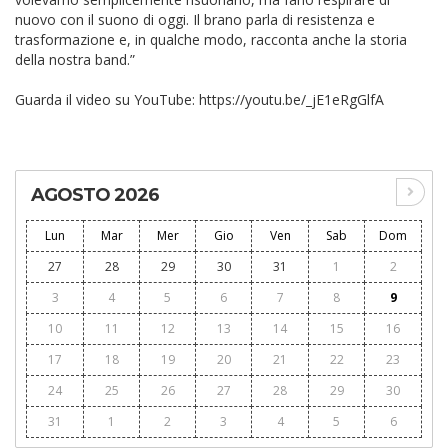
nuovo con il suono di oggi. Il brano parla di resistenza e
trasformazione e, in qualche modo, racconta anche la storia
della nostra band.”
Guarda il video su YouTube: https://youtu.be/_jE1eRgGlfA
AGOSTO 2026
Lun
Mar
Mer
Gio
Ven
Sab
Dom
27
28
29
30
31
1
2
3
4
5
6
7
8
9
10
11
12
13
14
15
16
17
18
19
20
21
22
23
24
25
26
27
28
29
30
31
1
2
3
4
5
6