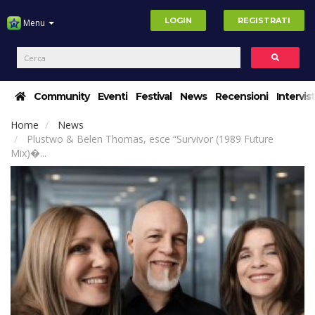
LOGIN
REGISTRATI
Menu
Community
Eventi
Festival
News
Recensioni
Intervis
Home
News
Plustwo & Belen Thomas, esce “Survivor (1989 Future
Mix)�...