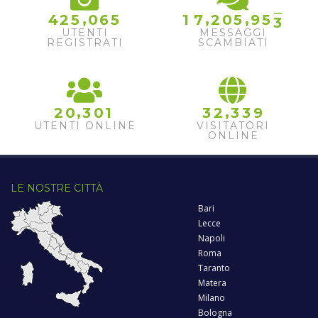
2
,
,
,
4
2
5
0
6
5
1
7
2
0
5
9
5
3
UTENTI
MESSAGGI
REGISTRATI
SCAMBIATI
,
,
2
0
3
0
1
3
2
3
3
9
UTENTI ONLINE
VISITATORI
ONLINE
LE NOSTRE CITTÀ
Bari
Lecce
Napoli
Roma
Taranto
Matera
Milano
Bologna