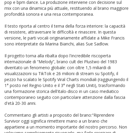
pop e bpm dance. La produzione interviene con decisione sul
mix con una dinamica più attuale, restituendo al brano maggiore
profondità sonora e una resa contemporanea.
Il testo riporta al centro il tema della forza interiore: la capacità
di resistere, attraversare le difficoltà e rinascere. In questa
versione, le parti vocali originariamente affidate a Mike Francis
sono interpretate da Marina Bianchi, alias Sue Sadlow.
Il progetto torna alla ribalta dopo l'incredibile riscoperta
internazionale di “Melody”, brano cult dei Plustwo del 1983
diventato un fenomeno globale: con oltre 1,5 miliardi di
visualizzazioni su TikTok e 26 milioni di stream su Spotify, il
pezzo ha scalato le Spotify Viral Charts mondiali (raggiungendo il
1° posto nel Regno Unito e il 3° negli Stati Uniti), trasformando
una formazione storica dell'italo-disco in un caso mediatico
contemporaneo seguito con particolare attenzione dalla fascia
d'età 20-30 anni.
Commentano gli artisti a proposito del brano:“Riprendere
Survivor oggi significa rimettere mano a un brano che
appartiene a un momento importante del nostro percorso. Non
volevamo semplicemente risuonarlo, ma farlo respirare di