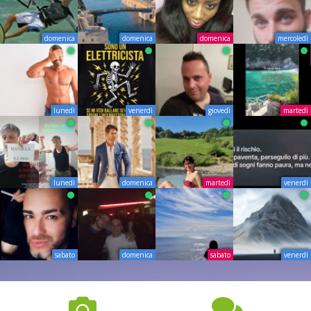
domenica
domenica
domenica
mercoledì
lunedì
venerdì
giovedì
martedì
lunedì
domenica
martedì
venerdì
sabato
domenica
sabato
venerdì