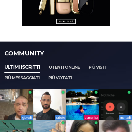
COMMUNITY
ULTIMI ISCRITTI
UTENTI ONLINE
PIÙ VISTI
PIÙ MESSAGGIATI
PIÙ VOTATI
giovedì
sabato
domenica
martedì