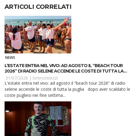
ARTICOLI CORRELATI
NEWS
L’ESTATE ENTRA NEL VIVO: AD AGOSTO IL “BEACH TOUR
2026” DI RADIO SELENE ACCENDE LE COSTE DI TUTTA LA
PUGLIA
31/07/2026 |
lorenzotiezzi
L'estate entra nel vivo: ad agosto il “beach tour 2026” di radio
selene accende le coste di tutta la puglia dopo aver scaldato le
coste pugliesi nei fine settima...