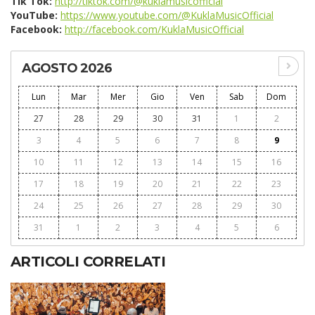
Tik Tok:
http://tiktok.com/@kuklamusicofficial
YouTube:
https://www.youtube.com/@KuklaMusicOfficial
Facebook:
http://facebook.com/KuklaMusicOfficial
AGOSTO 2026
Lun
Mar
Mer
Gio
Ven
Sab
Dom
27
28
29
30
31
1
2
3
4
5
6
7
8
9
10
11
12
13
14
15
16
17
18
19
20
21
22
23
24
25
26
27
28
29
30
31
1
2
3
4
5
6
ARTICOLI CORRELATI