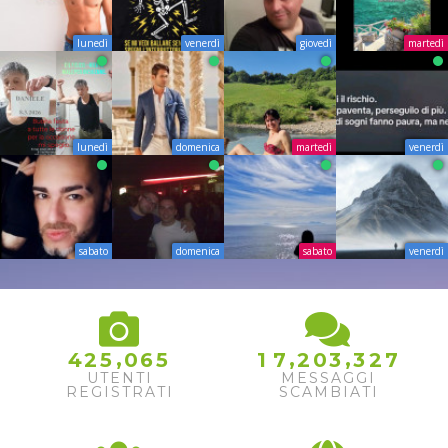
lunedì
venerdì
giovedì
martedì
lunedì
domenica
martedì
venerdì
sabato
domenica
sabato
venerdì
,
,
,
4
2
5
0
6
5
1
7
2
0
3
3
2
7
UTENTI
MESSAGGI
REGISTRATI
SCAMBIATI