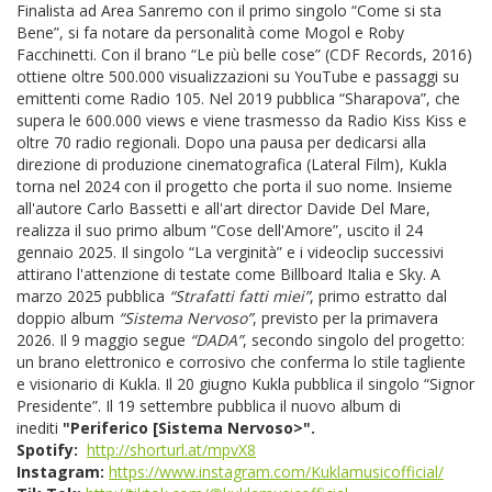
Finalista ad Area Sanremo con il primo singolo “Come si sta
Bene”, si fa notare da personalità come Mogol e Roby
Facchinetti. Con il brano “Le più belle cose” (CDF Records, 2016)
ottiene oltre 500.000 visualizzazioni su YouTube e passaggi su
emittenti come Radio 105. Nel 2019 pubblica “Sharapova”, che
supera le 600.000 views e viene trasmesso da Radio Kiss Kiss e
oltre 70 radio regionali. Dopo una pausa per dedicarsi alla
direzione di produzione cinematografica (Lateral Film), Kukla
torna nel 2024 con il progetto che porta il suo nome. Insieme
all'autore Carlo Bassetti e all'art director Davide Del Mare,
realizza il suo primo album “Cose dell'Amore”, uscito il 24
gennaio 2025. Il singolo “La verginità” e i videoclip successivi
attirano l'attenzione di testate come Billboard Italia e Sky. A
marzo 2025 pubblica
“Strafatti fatti miei”
, primo estratto dal
doppio album
“Sistema Nervoso”
, previsto per la primavera
2026. Il 9 maggio segue
“DADA”
, secondo singolo del progetto:
un brano elettronico e corrosivo che conferma lo stile tagliente
e visionario di Kukla. Il 20 giugno Kukla pubblica il singolo “Signor
Presidente”. Il 19 settembre pubblica il nuovo album di
inediti
"Periferico [Sistema Nervoso>".
Spotify:
http://shorturl.at/mpvX8
Instagram:
https://www.instagram.com/Kuklamusicofficial/