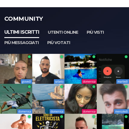
COMMUNITY
ULTIMI ISCRITTI
UTENTI ONLINE
PIÙ VISTI
PIÙ MESSAGGIATI
PIÙ VOTATI
giovedì
sabato
domenica
martedì
domenica
domenica
domenica
mercoledì