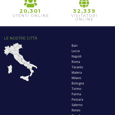
,
,
2
0
3
0
1
3
2
3
3
9
UTENTI ONLINE
VISITATORI
ONLINE
LE NOSTRE CITTÀ
Bari
Lecce
Napoli
Roma
Taranto
Matera
Milano
Bologna
Torino
Parma
Pescara
Salerno
Rimini