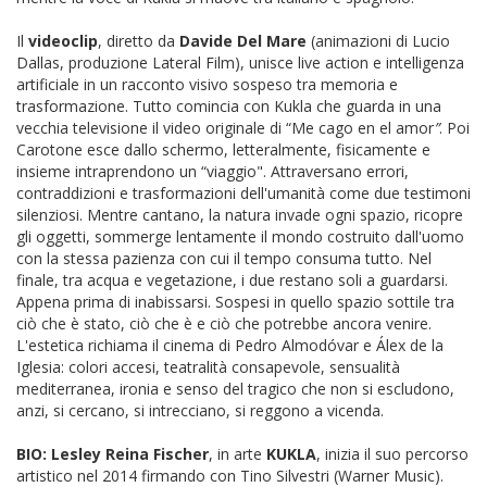
Il
videoclip
, diretto da
Davide Del Mare
(animazioni di Lucio
Dallas, produzione Lateral Film), unisce live action e intelligenza
artificiale in un racconto visivo sospeso tra memoria e
trasformazione. Tutto comincia con Kukla che guarda in una
vecchia televisione il video originale di “Me cago en el amor
”
. Poi
Carotone esce dallo schermo, letteralmente, fisicamente e
insieme intraprendono un “viaggio". Attraversano errori,
contraddizioni e trasformazioni dell'umanità come due testimoni
silenziosi. Mentre cantano, la natura invade ogni spazio, ricopre
gli oggetti, sommerge lentamente il mondo costruito dall'uomo
con la stessa pazienza con cui il tempo consuma tutto. Nel
finale, tra acqua e vegetazione, i due restano soli a guardarsi.
Appena prima di inabissarsi. Sospesi in quello spazio sottile tra
ciò che è stato, ciò che è e ciò che potrebbe ancora venire.
L'estetica richiama il cinema di Pedro Almodóvar e Álex de la
Iglesia: colori accesi, teatralità consapevole, sensualità
mediterranea, ironia e senso del tragico che non si escludono,
anzi, si cercano, si intrecciano, si reggono a vicenda.
BIO: Lesley Reina Fischer
, in arte
KUKLA
, inizia il suo percorso
artistico nel 2014 firmando con Tino Silvestri (Warner Music).