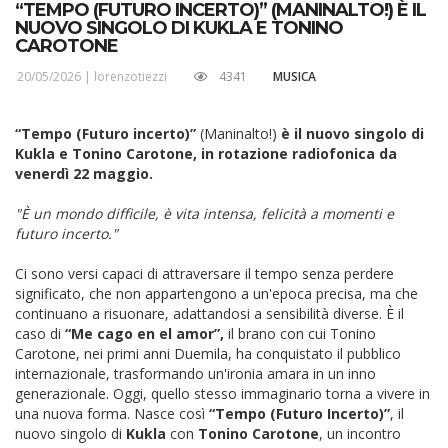
“TEMPO (FUTURO INCERTO)” (MANINALTO!) È IL
NUOVO SINGOLO DI KUKLA E TONINO
CAROTONE
20/05/2026 |
lorenzotiezzi
4341
MUSICA
“Tempo (Futuro incerto)”
(Maninalto!)
è il nuovo singolo di
Kukla e Tonino Carotone, in rotazione radiofonica da
venerdì 22 maggio.
"È un mondo difficile, è vita intensa, felicità a momenti e
futuro incerto."
Ci sono versi capaci di attraversare il tempo senza perdere
significato, che non appartengono a un'epoca precisa, ma che
continuano a risuonare, adattandosi a sensibilità diverse. È il
caso di
“Me cago en el amor”,
il brano con cui Tonino
Carotone, nei primi anni Duemila, ha conquistato il pubblico
internazionale, trasformando un'ironia amara in un inno
generazionale. Oggi, quello stesso immaginario torna a vivere in
una nuova forma. Nasce così
“Tempo (Futuro Incerto)”
, il
nuovo singolo di
Kukla
con
Tonino Carotone
, un incontro