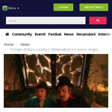
LOGIN
REGISTRATI
Menu
Community
Eventi
Festival
News
Recensioni
Intervis
Home
News
“Tempo (Futuro incerto)” (Maninalto!) è il nuovo singol...