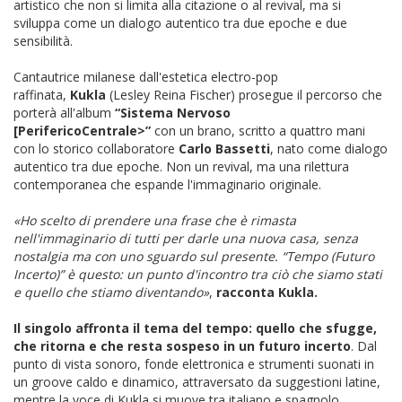
artistico che non si limita alla citazione o al revival, ma si
sviluppa come un dialogo autentico tra due epoche e due
sensibilità.
Cantautrice milanese dall'estetica electro-pop
raffinata,
Kukla
(Lesley Reina Fischer) prosegue il percorso che
porterà all'album
“Sistema Nervoso
[PerifericoCentrale>”
con un brano, scritto a quattro mani
con lo storico collaboratore
Carlo Bassetti
, nato come dialogo
autentico tra due epoche. Non un revival, ma una rilettura
contemporanea che espande l'immaginario originale.
«Ho scelto di prendere una frase che è rimasta
nell'immaginario di tutti per darle una nuova casa, senza
nostalgia ma con uno sguardo sul presente. “Tempo (Futuro
Incerto)” è questo: un punto d'incontro tra ciò che siamo stati
e quello che stiamo diventando»
,
racconta Kukla.
Il singolo affronta il tema del tempo: quello che sfugge,
che ritorna e che resta sospeso in un futuro incerto
. Dal
punto di vista sonoro, fonde elettronica e strumenti suonati in
un groove caldo e dinamico, attraversato da suggestioni latine,
mentre la voce di Kukla si muove tra italiano e spagnolo.