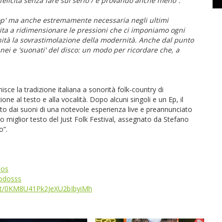
a felicità senza fare sul serio / e provando anche meno”.
op' ma anche estremamente necessaria negli ultimi
ita a ridimensionare le pressioni che ci imponiamo ogni
nità la sovrastimolazione della modernità. Anche dal punto
nei e 'suonati' del disco: un modo per ricordare che, a
sce la tradizione italiana a sonorità folk-country di
ne al testo e alla vocalità. Dopo alcuni singoli e un Ep, il
ato dai suoni di una notevole esperienza live e preannunciato
mio miglior testo del Just Folk Festival, assegnato da Stefano
o”.
dos
odosss
rtist/0KM8U41Pk2JeXU2bIbyiMh