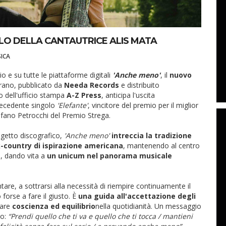
LO DELLA CANTAUTRICE ALIS MATA
ICA
io e su tutte le piattaforme digitali
'Anche meno'
, il
nuovo
 brano, pubblicato da
Needa Records
e distribuito
o dell'ufficio stampa
A-Z Press
, anticipa l'uscita
precedente singolo
'Elefante'
, vincitore del premio per il miglior
tefano Petrocchi del Premio Strega.
ogetto discografico,
'Anche meno'
intreccia la tradizione
k-country
di ispirazione americana
, mantenendo al centro
le, dando vita a
un unicum nel panorama musicale
ntare, a sottrarsi alla necessità di riempire continuamente il
 forse a fare il giusto. È
una guida all'accettazione degli
vare
coscienza ed equilibrio
nella quotidianità. Un messaggio
lo:
“Prendi quello che ti va e quello che ti tocca / mantieni