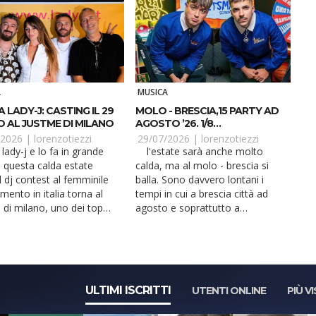
A
MUSICA
 LADY-J: CASTING IL 29
MOLO - BRESCIA,15 PARTY AD
O AL JUSTME DI MILANO
AGOSTO ’26. 1/8
STREETSMART
/2026 |
lorenzotiezzi
29/07/2026 |
lorenzotiezzi
l'estate sarà anche molto
In questa calda estate
calda, ma al molo - brescia si
l dj contest al femminile
balla. Sono davvero lontani i
rimento in italia torna al
tempi in cui a brescia città ad
 di milano, uno dei top
agosto e soprattutto a
.
ferragosto, si b...
ULTIMI ISCRITTI
UTENTI ONLINE
PIÙ VI