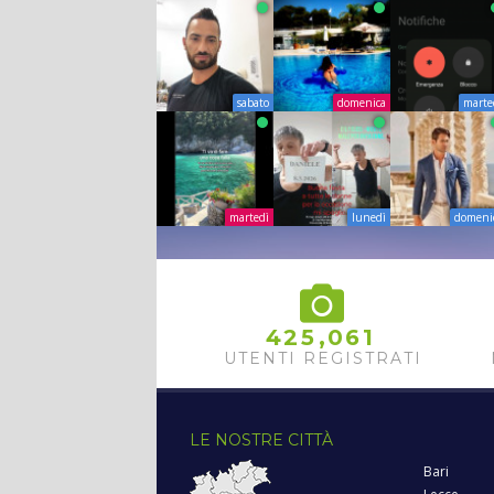
sabato
domenica
marte
martedì
lunedì
domeni
,
4
2
5
0
6
1
UTENTI REGISTRATI
LE NOSTRE CITTÀ
Bari