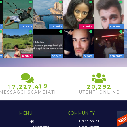
dì
domenica
domenica
domenica
mercoledì
ca
martedì
venerdì
sabato
domenica
9
0
1
1
,
,
,
2
1
7
2
2
7
4
2
0
2
9
2
2
3
MESSAGGI SCAMBIATI
UTENTI ONLINE
MENU
COMMUNITY
Utenti online