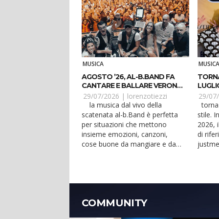
MUSICA
MUSIC
AGOSTO ’26, AL-B.BAND FA
TORNA
CANTARE E BALLARE VERONA
LUGLI
E JESOLO
29/07/2026 |
lorenzotiezzi
29/07
la musica dal vivo della
torna lady-j e lo fa in grande
scatenata al-b.Band è perfetta
stile. 
per situazioni che mettono
2026, i
insieme emozioni, canzoni,
di rife
cose buone da mangiare e da
justme
bere. Anche ad agosto...
club c..
COMMUNITY