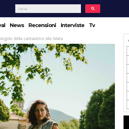
val
News
Recensioni
Interviste
Tv
ingolo della cantautrice Alis Mata