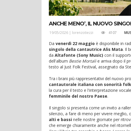
ANCHE MENO’, IL NUOVO SINGO
19/05/2026 |
lorenzotiezzi
4107
MUS
Da
venerdì 22 maggio
è disponibile in rad
singolo della cantautrice Alis Mata
. Il
da
Altafonte (Sony Music)
con il support
dell'album
Bestie Mortali
e arriva dopo il 
testo al Just Folk Festival, assegnato da S
Tra i brani più rappresentativi del nuovo pr
cantautorale italiana con sonorità fol
la cura per il testo e l'interpretazione voca
femminile del nostro Paese
.
Il singolo si presenta come un invito a ralle
silenzio, a fare di meno per vivere meglio, o
alti e bassi
nelle nostre giornate per ritro
che emerge chiaramente anche nel ritornel