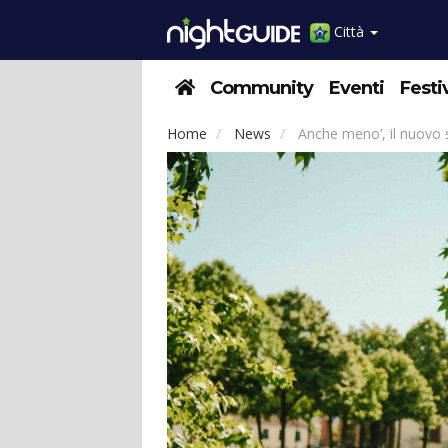
Città
Community
Eventi
Festi
Home
News
Anche meno’, il nuovo s