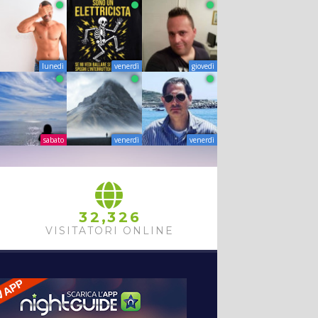
lunedì
venerdì
giovedì
sabato
venerdì
venerdì
,
3
2
3
2
6
VISITATORI ONLINE