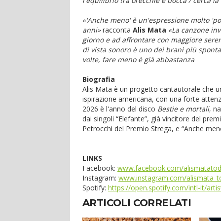
l'equilibrio tra orecchie e bocca / cerca l
«'Anche meno' è un'espressione molto 'p
anni»
racconta
Alis Mata
«La canzone inv
giorno e ad affrontare con maggiore sere
di vista sonoro è uno dei brani più sponta
volte, fare meno è già abbastanza
Biografia
Alis Mata è un progetto cantautorale che uni
ispirazione americana, con una forte attenzio
2026 è l'anno del disco
Bestie e mortali
, n
dai singoli “Elefante”, già vincitore del pre
Petrocchi del Premio Strega, e “Anche men
LINKS
Facebook:
www.facebook.com/alismatato
Instagram:
www.instagram.com/alismata_t
Spotify:
https://open.spotify.com/intl-it/a
ARTICOLI CORRELATI