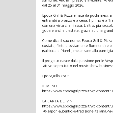
sul fiume. Anche il prezzo è invitante: 70
dal 25 al 31 maggio 2026.
Epoca Grill & Pizza è nata da pochi mesi, a
entrambi a pranzo e a cena. Il primo è a Tr
con una vista che rilassa. L'altro, più raccol
godere anche d'estate, grazie ad una grand
Come dice il suo nome, Epoca Grill & Pizza p
costate, filetti e ovviamente fiorentine) e 
(salsiccia e friarelli, melanzane alla parmigian
Il progetto nasce dalla passione per le Ves
attivo soprattutto nel music show business
Epocagrillpizza.it
IL MENU
https://www.epocagrillpizza.it/wp-content
LA CARTA DEI VINI
https://www.epocagrillpizza.it/wp-content/
70-sapori-autentici-e-tradizione-italiana.-