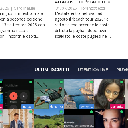
AD AGOSTO IL “BEACH TOUR
2026” DI RADIO SELENE
/2026 |
CarolinaElle
31/07/2026 |
lorenzotiezzi
ACCENDE LE COSTE DI
rights film fest torna a
L'estate entra nel vivo: ad
TUTTA LA PUGLIA
er la seconda edizione
agosto il “beach tour 2026” di
al 13 settembre 2026 con
radio selene accende le coste
gramma ricco di
di tutta la puglia dopo aver
oni, incontri e ospiti
scaldato le coste pugliesi nei
zionali. Ideato da i...
fine settima...
ULTIMI ISCRITTI
UTENTI ONLINE
PIÙ VI
ca
martedì
domenica
domenica
domenica