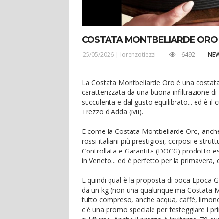
COSTATA MONTBELIARDE ORO @
25/05/2026 |
lorenzotiezzi
6492
NE
La Costata Montbeliarde Oro è una costata
caratterizzata da una buona infiltrazione d
succulenta e dal gusto equilibrato... ed è il
Trezzo d'Adda (MI).
E come la Costata Montbeliarde Oro, anche 
rossi italiani più prestigiosi, corposi e str
Controllata e Garantita (DOCG) prodotto esc
in Veneto... ed è perfetto per la primavera,
E quindi qual è la proposta di poca Epoca G
da un kg (non una qualunque ma Costata Mon
tutto compreso, anche acqua, caffè, limonce
c'è una promo speciale per festeggiare i pr