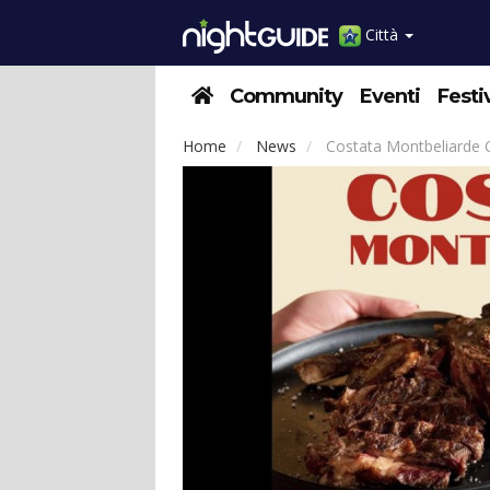
Città
Community
Eventi
Festi
Home
News
Costata Montbeliarde O