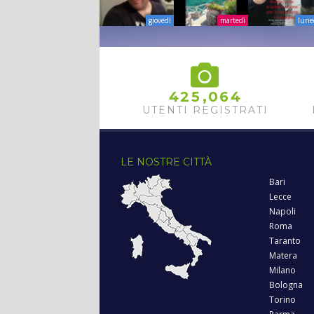
giovedì
martedì
lune
,
4
2
5
0
6
4
UTENTI REGISTRATI
LE NOSTRE CITTÀ
Bari
Lecce
Napoli
Roma
Taranto
Matera
Milano
Bologna
Torino