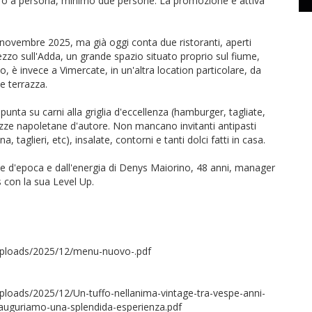
 euro a persona, minimo due persone. La promozione è attiva
 novembre 2025, ma già oggi conta due ristoranti, aperti
ezzo sull'Adda, un grande spazio situato proprio sul fiume,
to, è invece a Vimercate, in un'altra location particolare, da
e terrazza.
unta su carni alla griglia d'eccellenza (hamburger, tagliate,
pizze napoletane d'autore. Non mancano invitanti antipasti
a, taglieri, etc), insalate, contorni e tanti dolci fatti in casa.
pe d'epoca e dall'energia di Denys Maiorino, 48 anni, manager
 con la sua Level Up.
/uploads/2025/12/menu-nuovo-.pdf
uploads/2025/12/Un-tuffo-nellanima-vintage-tra-vespe-anni-
Vi-auguriamo-una-splendida-esperienza.pdf