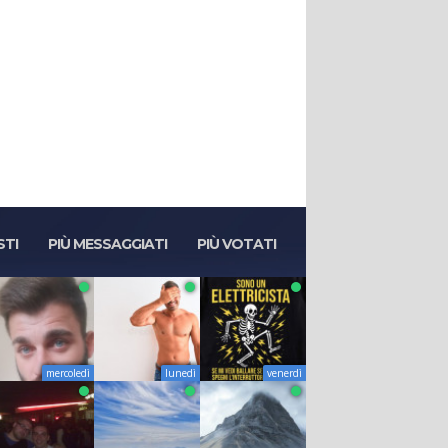
STI
PIÙ MESSAGGIATI
PIÙ VOTATI
mercoledì
lunedì
venerdì