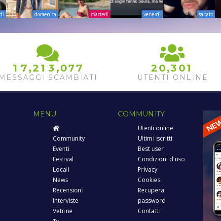
dì
domenica
martedì
venerdì
sabato
,
,
,
1
7
2
1
3
0
7
7
2
0
3
0
1
MESSAGGI SCAMBIATI
UTENTI ONLINE
MENU
COMMUNITY
Utenti online
Community
Ultimi iscritti
Eventi
Best user
Festival
Condizioni d'uso
Locali
Privacy
News
Cookies
Recensioni
Recupera
Interviste
password
Vetrine
Contatti