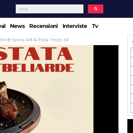
val
News
Recensioni
Interviste
Tv
ro @ Epoca Grill & Pizza Trezzo MI