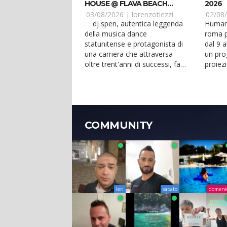
HOUSE @ FLAVA BEACH
2026
CASTEL VOLTURNO CE
03/08/2026 |
lorenzotiezzi
02/08
dj spen, autentica leggenda
Human 
della musica dance
roma p
statunitense e protagonista di
dal 9 
una carriera che attraversa
un pro
oltre trent'anni di successi, fa
proiezi
ballare caserta. �...
interna
COMMUNITY
Ieri
sabato
domeni