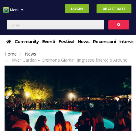
LOGIN
REGISTRATI
Menu
Community
Eventi
Festival
News
Recensioni
Intervis
Home
News
River Garden – Cremona Giardini (ingresso libero) e Around