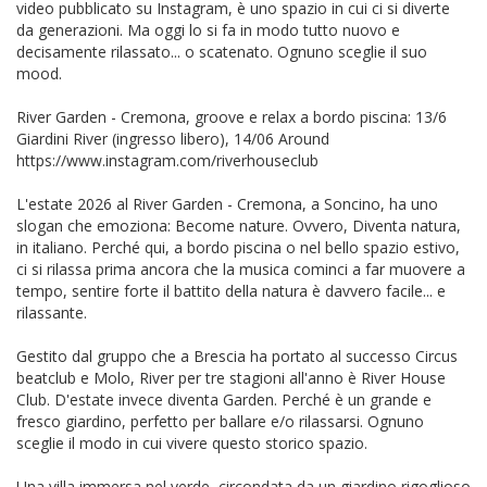
video pubblicato su Instagram, è uno spazio in cui ci si diverte
da generazioni. Ma oggi lo si fa in modo tutto nuovo e
decisamente rilassato... o scatenato. Ognuno sceglie il suo
mood.
River Garden - Cremona, groove e relax a bordo piscina: 13/6
Giardini River (ingresso libero), 14/06 Around
https://www.instagram.com/riverhouseclub
L'estate 2026 al River Garden - Cremona, a Soncino, ha uno
slogan che emoziona: Become nature. Ovvero, Diventa natura,
in italiano. Perché qui, a bordo piscina o nel bello spazio estivo,
ci si rilassa prima ancora che la musica cominci a far muovere a
tempo, sentire forte il battito della natura è davvero facile... e
rilassante.
Gestito dal gruppo che a Brescia ha portato al successo Circus
beatclub e Molo, River per tre stagioni all'anno è River House
Club. D'estate invece diventa Garden. Perché è un grande e
fresco giardino, perfetto per ballare e/o rilassarsi. Ognuno
sceglie il modo in cui vivere questo storico spazio.
Una villa immersa nel verde, circondata da un giardino rigoglioso