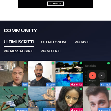
COMMUNITY
ULTIMI ISCRITTI
UTENTI ONLINE
PIÙ VISTI
PIÙ MESSAGGIATI
PIÙ VOTATI
Ieri
sabato
domenica
martedì
domenica
domenica
domenica
mercoledì