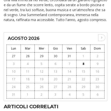
e da un fiume che scorre lento, ospita serate a bordo piscina e
nel verde, tra luci soffuse, buona musica e un'atmosfera che sa
di sogno. Una Summerland contemporanea, immersa nella
natura, raffinata ma accessibile. Tutto l'anno, agosto compreso.
AGOSTO 2026
Lun
Mar
Mer
Gio
Ven
Sab
Dom
27
28
29
30
31
1
2
3
4
5
6
7
8
9
10
11
12
13
14
15
16
17
18
19
20
21
22
23
24
25
26
27
28
29
30
31
1
2
3
4
5
6
ARTICOLI CORRELATI