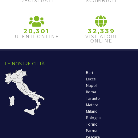
REGISTRATI
SCAMBIATI
,
,
2
0
3
0
1
3
2
3
3
9
UTENTI ONLINE
VISITATORI
ONLINE
LE NOSTRE CITTÀ
Bari
Lecce
Napoli
Roma
Taranto
Matera
Milano
Bologna
Torino
Parma
Pescara