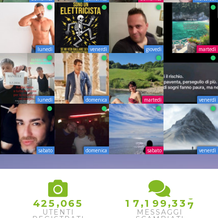
lunedì
venerdì
giovedì
martedì
lunedì
domenica
martedì
venerdì
sabato
domenica
sabato
venerdì
6
,
,
,
4
2
5
0
6
5
1
7
1
9
9
3
3
7
UTENTI
MESSAGGI