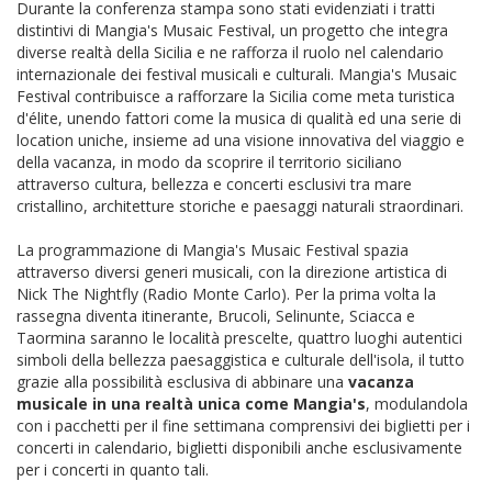
Durante la conferenza stampa sono stati evidenziati i tratti
distintivi di Mangia's Musaic Festival, un progetto che integra
diverse realtà della Sicilia e ne rafforza il ruolo nel calendario
internazionale dei festival musicali e culturali. Mangia's Musaic
Festival contribuisce a rafforzare la Sicilia come meta turistica
d'élite, unendo fattori come la musica di qualità ed una serie di
location uniche, insieme ad una visione innovativa del viaggio e
della vacanza, in modo da scoprire il territorio siciliano
attraverso cultura, bellezza e concerti esclusivi tra mare
cristallino, architetture storiche e paesaggi naturali straordinari.
La programmazione di Mangia's Musaic Festival spazia
attraverso diversi generi musicali, con la direzione artistica di
Nick The Nightfly (Radio Monte Carlo). Per la prima volta la
rassegna diventa itinerante, Brucoli, Selinunte, Sciacca e
Taormina saranno le località prescelte, quattro luoghi autentici
simboli della bellezza paesaggistica e culturale dell'isola, il tutto
grazie alla possibilità esclusiva di abbinare una
vacanza
musicale in una realtà unica come Mangia's
, modulandola
con i pacchetti per il fine settimana comprensivi dei biglietti per i
concerti in calendario, biglietti disponibili anche esclusivamente
per i concerti in quanto tali.