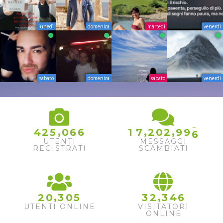
lunedì
domenica
martedì
venerdì
sabato
domenica
sabato
venerdì
5
,
,
,
4
2
5
0
6
6
1
7
2
0
2
9
9
6
UTENTI
MESSAGGI
REGISTRATI
SCAMBIATI
,
,
2
0
3
0
5
3
2
3
4
6
UTENTI ONLINE
VISITATORI
ONLINE