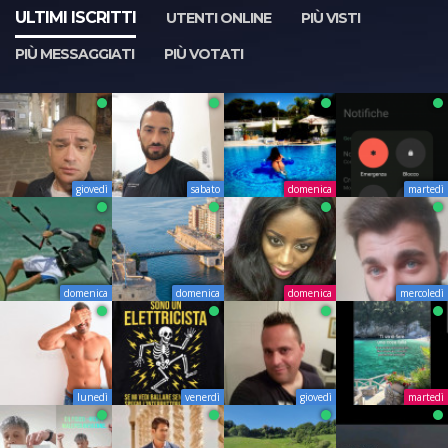
ULTIMI ISCRITTI
UTENTI ONLINE
PIÙ VISTI
PIÙ MESSAGGIATI
PIÙ VOTATI
giovedì
sabato
domenica
martedì
domenica
domenica
domenica
mercoledì
lunedì
venerdì
giovedì
martedì