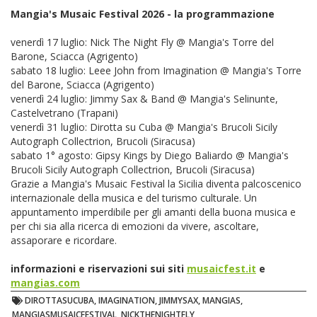
Mangia's Musaic Festival 2026 - la programmazione
venerdì 17 luglio: Nick The Night Fly @ Mangia's Torre del
Barone, Sciacca (Agrigento)
sabato 18 luglio: Leee John from Imagination @ Mangia's Torre
del Barone, Sciacca (Agrigento)
venerdì 24 luglio: Jimmy Sax & Band @ Mangia's Selinunte,
Castelvetrano (Trapani)
venerdì 31 luglio: Dirotta su Cuba @ Mangia's Brucoli Sicily
Autograph Collectrion, Brucoli (Siracusa)
sabato 1° agosto: Gipsy Kings by Diego Baliardo @ Mangia's
Brucoli Sicily Autograph Collectrion, Brucoli (Siracusa)
Grazie a Mangia's Musaic Festival la Sicilia diventa palcoscenico
internazionale della musica e del turismo culturale. Un
appuntamento imperdibile per gli amanti della buona musica e
per chi sia alla ricerca di emozioni da vivere, ascoltare,
assaporare e ricordare.
informazioni e riservazioni sui siti
musaicfest.it
e
mangias.com
DIROTTASUCUBA, IMAGINATION, JIMMYSAX, MANGIAS,
MANGIASMUSAICFESTIVAL, NICKTHENIGHTFLY