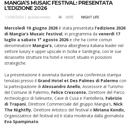
MANGIA’S MUSAIC FESTIVAL: PRESENTATA
L’EDIZIONE 2026
13/06/2026 |
spadaronews
6895
NIGHT LIFE
Mercoledì 10 giugno 2026
è stata presentata
l'edizione 2026
di Mangia's Musaic Festival
, in programma da
venerdì 17
luglio a sabato 1° agosto 2026
e che ha come comun
denominatore
Mangia's
, catena alberghiera italiana leader nel
settore luxury e upper upscale in Sicilia e Sardegna, con le sue
diciassette strutture tra hotel e resort situate in posizioni
strategiche.
La presentazione è avvenuta durante una conferenza stampa
tenutasi presso il
Grand Hotel et Des Palmes di Palermo
con
la partecipazione di
Alessandro Anello
, Assessore al Turismo
del Comune di Palermo,
Felice Crescente
, Direttore del Parco
Archeologico di Selinunte, Cave di Cusa e Pantelleria,
Fabrizio
di Trapani
, Direttore Commerciale del gruppo Mangia's,
Nick
The Nightfly
, Direttore Artistico del festival e
Miriana Kondic
,
Organizzatrice del festival ed è stata moderata dalla giornalista
Eva Spampinato
.