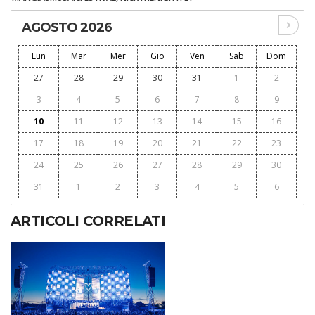
AGOSTO 2026
Lun
Mar
Mer
Gio
Ven
Sab
Dom
27
28
29
30
31
1
2
3
4
5
6
7
8
9
10
11
12
13
14
15
16
17
18
19
20
21
22
23
24
25
26
27
28
29
30
31
1
2
3
4
5
6
ARTICOLI CORRELATI