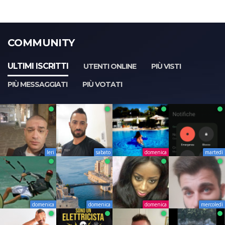
COMMUNITY
ULTIMI ISCRITTI
UTENTI ONLINE
PIÙ VISTI
PIÙ MESSAGGIATI
PIÙ VOTATI
Ieri
sabato
domenica
martedì
domenica
domenica
domenica
mercoledì