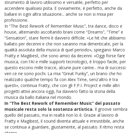
strumento di lavoro utilissimo e versatile, perfetto per
accendere qualsiasi pista. E ovviamente, è perfetto, anche da
ballare in ogni altra situazione... anche se non si mixa per
professione.
In “The Best Rework of Remember Music”, tra dance, disco e
house, alternando ascoltando brani come “Dreams”, “Time” e
“Sensation”, stare fermi è davvero difficile. «Le hit che abbiamo
ballato per decenni e che non saranno mai dimenticate, per la
qualità assoluta della musica di quel periodo», spiegano Marco
Fratty e Magibest, che sono amici da decenni. «Oggi forse fare
musica, con l'AI e mille supporti tecnologici, è troppo facile, per
questo escono mille tracce, alcune pure carine... ma di successi
veri ce ne sono pochi. La mia “Great Funky”, un brano che ho
realizzato qualche tempo fa con Alex Time, senz'altro è tra
questi», continua Fratty, che con gli F.P.I. Project e mille altri
progetti attivi ancora oggi, ha davvero fatto la storia della
musica da ballo italiana nel mondo.
In “The Best Rework of Remember Music” del passato
musicale resta solo la sostanza artistica.
Il groove sembra
quello del passato, ma in realtà non lo è. Grazie al lavoro di
Fratty e Magibest, il sound diventa attuale e irresistibile, anche
se continua a guardare, giustamente, al passato. Il ritmo resta
eterno.