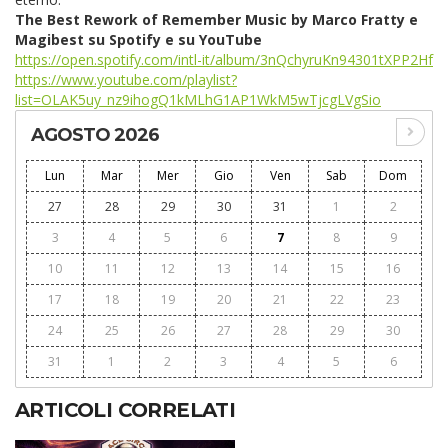
The Best Rework of Remember Music by Marco Fratty e
Magibest su Spotify e su YouTube
https://open.spotify.com/intl-it/album/3nQchyruKn94301tXPP2Hf
https://www.youtube.com/playlist?
list=OLAK5uy_nz9ihogQ1kMLhG1AP1WkM5wTjcgLVgSio
AGOSTO 2026
Lun
Mar
Mer
Gio
Ven
Sab
Dom
27
28
29
30
31
1
2
3
4
5
6
7
8
9
10
11
12
13
14
15
16
17
18
19
20
21
22
23
24
25
26
27
28
29
30
31
1
2
3
4
5
6
ARTICOLI CORRELATI