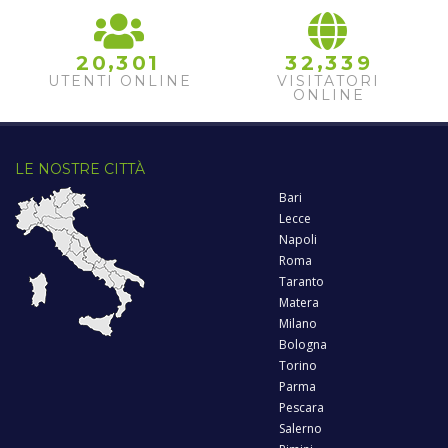
,
,
2
0
3
0
1
3
2
3
3
9
UTENTI ONLINE
VISITATORI
ONLINE
LE NOSTRE CITTÀ
Bari
Lecce
Napoli
Roma
Taranto
Matera
Milano
Bologna
Torino
Parma
Pescara
Salerno