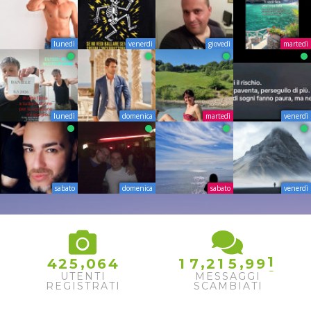
lunedì
venerdì
giovedì
martedì
lunedì
domenica
martedì
venerdì
sabato
domenica
sabato
venerdì
0
1
,
,
,
4
2
5
0
6
4
1
7
2
1
5
9
9
2
UTENTI
MESSAGGI
REGISTRATI
SCAMBIATI