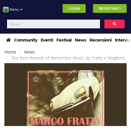
LOGIN
REGISTRATI
Menu
Community
Eventi
Festival
News
Recensioni
Intervis
Home
News
The Best Rework of Remember Music, by Fratty e Magibest