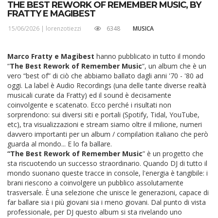
THE BEST REWORK OF REMEMBER MUSIC, BY
FRATTY E MAGIBEST
15/06/2026 |
lorenzotiezzi
6348
MUSICA
Marco Fratty e Magibest
hanno pubblicato in tutto il mondo
“
The Best Rework of Remember Music
“, un album che è un
vero “best of” di ciò che abbiamo ballato dagli anni '70 - '80 ad
oggi. La label è Audio Recordings (una delle tante diverse realtà
musicali curate da Fratty) ed il sound è decisamente
coinvolgente e scatenato. Ecco perché i risultati non
sorprendono: sui diversi siti e portali (Spotify, Tidal, YouTube,
etc), tra visualizzazioni e stream siamo oltre il milione, numeri
davvero importanti per un album / compilation italiano che però
guarda al mondo... E lo fa ballare.
“The Best Rework of Remember Music
” è un progetto che
sta riscuotendo un successo straordinario. Quando DJ di tutto il
mondo suonano queste tracce in console, l'energia è tangibile: i
brani riescono a coinvolgere un pubblico assolutamente
trasversale. È una selezione che unisce le generazioni, capace di
far ballare sia i più giovani sia i meno giovani. Dal punto di vista
professionale, per DJ questo album si sta rivelando uno