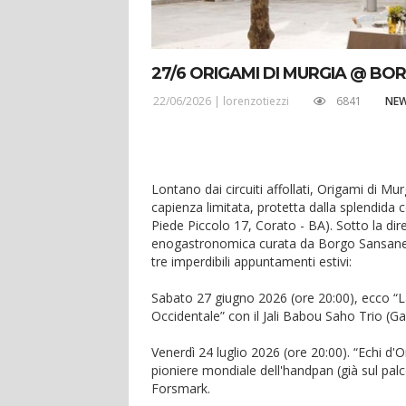
27/6 ORIGAMI DI MURGIA @ BO
22/06/2026 |
lorenzotiezzi
6841
NE
Lontano dai circuiti affollati, Origami di 
capienza limitata, protetta dalla splendida
Piede Piccolo 17, Corato - BA). Sotto la dir
enogastronomica curata da Borgo Sansanello
tre imperdibili appuntamenti estivi:
Sabato 27 giugno 2026 (ore 20:00), ecco “La n
Occidentale” con il Jali Babou Saho Trio (Gam
Venerdì 24 luglio 2026 (ore 20:00). “Echi d'
pioniere mondiale dell'handpan (già sul pa
Forsmark.