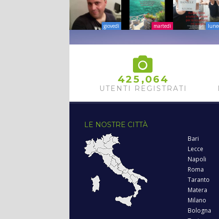
giovedì
martedì
lune
,
4
2
5
0
6
4
UTENTI REGISTRATI
LE NOSTRE CITTÀ
Bari
Lecce
Napoli
Roma
Taranto
Matera
Milano
Bologna