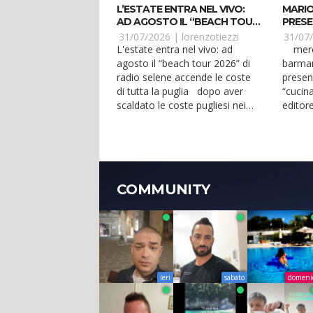
L’ESTATE ENTRA NEL VIVO:
MARIO
AD AGOSTO IL “BEACH TOUR
PRESE
2026” DI RADIO SELENE
LIQUI
31/07/2026 |
lorenzotiezzi
31/07
ACCENDE LE COSTE DI
L'estate entra nel vivo: ad
mercoledì 12 agosto 2026 il
TUTTA LA PUGLIA
agosto il “beach tour 2026” di
barman
radio selene accende le coste
present
di tutta la puglia dopo aver
“cucina
scaldato le coste pugliesi nei
editore
fine settima...
l'hotel f
COMMUNITY
Ieri
sabato
domeni