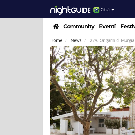
Città
Community
Eventi
Festi
Home
News
27/6 Origami di Murgia