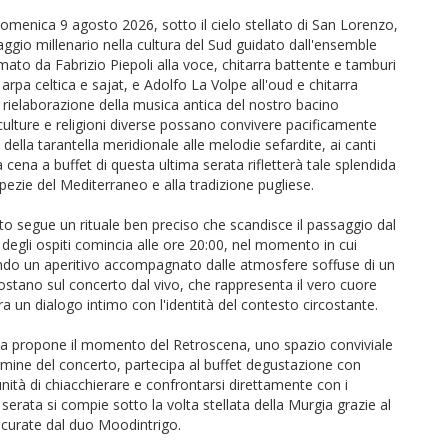
enica 9 agosto 2026, sotto il cielo stellato di San Lorenzo,
gio millenario nella cultura del Sud guidato dall'ensemble
rmato da Fabrizio Piepoli alla voce, chitarra battente e tamburi
 arpa celtica e sajat, e Adolfo La Volpe all'oud e chitarra
la rielaborazione della musica antica del nostro bacino
ulture e religioni diverse possano convivere pacificamente
 della tarantella meridionale alle melodie sefardite, ai canti
 cena a buffet di questa ultima serata rifletterà tale splendida
spezie del Mediterraneo e alla tradizione pugliese.
to segue un rituale ben preciso che scandisce il passaggio dal
 degli ospiti comincia alle ore 20:00, nel momento in cui
frendo un aperitivo accompagnato dalle atmosfere soffuse di un
si spostano sul concerto dal vivo, che rappresenta il vero cuore
ra un dialogo intimo con l'identità del contesto circostante.
na propone il momento del Retroscena, uno spazio conviviale
termine del concerto, partecipa al buffet degustazione con
nità di chiacchierare e confrontarsi direttamente con i
la serata si compie sotto la volta stellata della Murgia grazie al
e curate dal duo Moodintrigo.