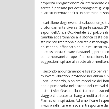
proposta enogastronomica interamente cur
serata è pensata per accompagnare gli ospit
di artisti internazionali a un cammino di sap
Il cartellone degli eventi si sviluppa lungo
profondamente diversa. Si parte sabato 27 g
sapori dell'Africa Occidentale. Sul palco sal
Gambia appartenente alla storica casta dei G
strumento tradizionale dell'etnia mandinga de
del mondo, affiancato da due musicisti italia
percussionista Cesare Pastanella, per un co
contemporanei europei. Per l'occasione, la
suggestioni ispirate alle rotte afro-mediter
Il secondo appuntamento è fissato per vene
muovere vibrazioni profonde nell'anima e ne
Loris Lombardo, pioniere mondiale dell'ha
per la prima volta nella storia del Festival 
artistici Alex Grasso alla chitarra e basso 
viaggio che accosta l'hang a molti altri str
Flames of Inspiration. Ad amplificare l'espe
invito a rallentare e lasciarsi trasportare dai