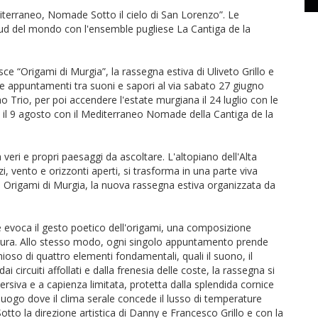
terraneo, Nomade Sotto il cielo di San Lorenzo”. Le
 Sud del mondo con l'ensemble pugliese La Cantiga de la
e “Origami di Murgia”, la rassegna estiva di Uliveto Grillo e
e appuntamenti tra suoni e sapori al via sabato 27 giugno
o Trio, per poi accendere l'estate murgiana il 24 luglio con le
 il 9 agosto con il Mediterraneo Nomade della Cantiga de la
eri e propri paesaggi da ascoltare. L'altopiano dell'Alta
zi, vento e orizzonti aperti, si trasforma in una parte viva
di Origami di Murgia, la nuova rassegna estiva organizzata da
e evoca il gesto poetico dell'origami, una composizione
e cura. Allo stesso modo, ogni singolo appuntamento prende
ioso di quattro elementi fondamentali, quali il suono, il
dai circuiti affollati e dalla frenesia delle coste, la rassegna si
siva e a capienza limitata, protetta dalla splendida cornice
luogo dove il clima serale concede il lusso di temperature
Sotto la direzione artistica di Danny e Francesco Grillo e con la