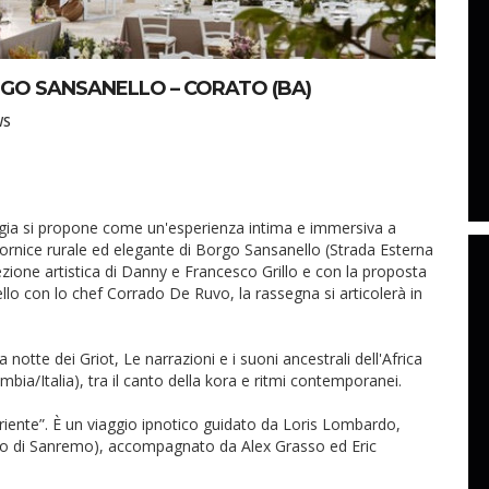
RGO SANSANELLO – CORATO (BA)
WS
Murgia si propone come un'esperienza intima e immersiva a
 cornice rurale ed elegante di Borgo Sansanello (Strada Esterna
ezione artistica di Danny e Francesco Grillo e con la proposta
 con lo chef Corrado De Ruvo, la rassegna si articolerà in
otte dei Griot, Le narrazioni e i suoni ancestrali dell'Africa
bia/Italia), tra il canto della kora e ritmi contemporanei.
Oriente”. È un viaggio ipnotico guidato da Loris Lombardo,
lco di Sanremo), accompagnato da Alex Grasso ed Eric