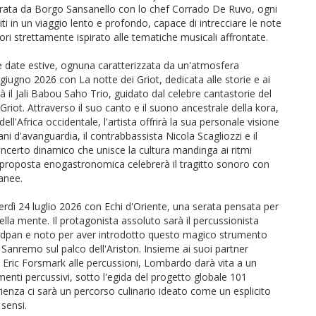
ata da Borgo Sansanello con lo chef Corrado De Ruvo, ogni
i in un viaggio lento e profondo, capace di intrecciare le note
ori strettamente ispirato alle tematiche musicali affrontate.
 tre date estive, ognuna caratterizzata da un'atmosfera
iugno 2026 con La notte dei Griot, dedicata alle storie e ai
irà il Jali Babou Saho Trio, guidato dal celebre cantastorie del
riot. Attraverso il suo canto e il suono ancestrale della kora,
ll'Africa occidentale, l'artista offrirà la sua personale visione
ni d'avanguardia, il contrabbassista Nicola Scagliozzi e il
ncerto dinamico che unisce la cultura mandinga ai ritmi
 proposta enogastronomica celebrerà il tragitto sonoro con
ranee.
rdì 24 luglio 2026 con Echi d'Oriente, una serata pensata per
lla mente. Il protagonista assoluto sarà il percussionista
ndpan e noto per aver introdotto questo magico strumento
di Sanremo sul palco dell'Ariston. Insieme ai suoi partner
ed Eric Forsmark alle percussioni, Lombardo darà vita a un
umenti percussivi, sotto l'egida del progetto globale 101
rienza ci sarà un percorso culinario ideato come un esplicito
 sensi.