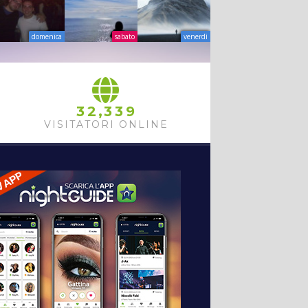
domenica
sabato
venerdì
,
3
2
3
3
9
VISITATORI ONLINE