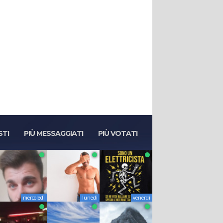
STI
PIÙ MESSAGGIATI
PIÙ VOTATI
mercoledì
lunedì
venerdì