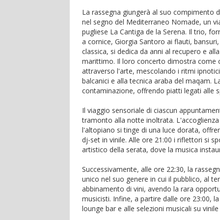
La rassegna giungerà al suo compimento dom
nel segno del Mediterraneo Nomade, un viag
pugliese La Cantiga de la Serena. Il trio, fo
a cornice, Giorgia Santoro ai flauti, bansuri,
classica, si dedica da anni al recupero e al
marittimo. Il loro concerto dimostra come c
attraverso l'arte, mescolando i ritmi ipnotici
balcanici e alla tecnica araba del maqam. La
contaminazione, offrendo piatti legati alle 
Il viaggio sensoriale di ciascun appuntamen
tramonto alla notte inoltrata. L'accoglienza
l'altopiano si tinge di una luce dorata, of
dj-set in vinile. Alle ore 21:00 i riflettori 
artistico della serata, dove la musica instau
Successivamente, alle ore 22:30, la rasseg
unico nel suo genere in cui il pubblico, al 
abbinamento di vini, avendo la rara opportu
musicisti. Infine, a partire dalle ore 23:00, 
lounge bar e alle selezioni musicali su vinil