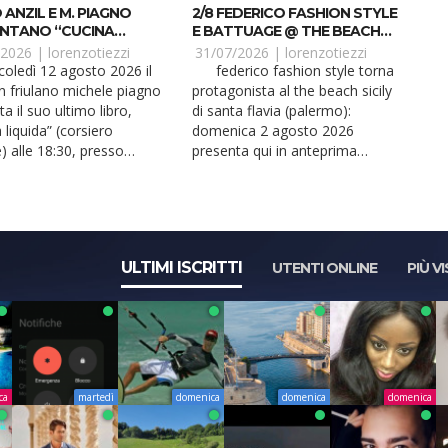
 ANZIL E M. PIAGNO
2/8 FEDERICO FASHION STYLE
NTANO “CUCINA
E BATTUAGE @ THE BEACH
DA” A LIGNANO
SICILY
/2026 |
lorenzotiezzi
31/07/2026 |
lorenzotiezzi
federico fashion style torna
 friulano michele piagno
protagonista al the beach sicily
a il suo ultimo libro,
di santa flavia (palermo):
 liquida” (corsiero
domenica 2 agosto 2026
) alle 18:30, presso
presenta qui in anteprima
al...
battuage, il suo n...
ULTIMI ISCRITTI
UTENTI ONLINE
PIÙ VI
ca
martedì
domenica
domenica
domenica