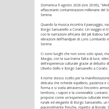
Domenica 9 agosto 2026 (ore 20:00), “Medi
affascinanti contaminazioni millenarie del
Serena.
Quando la musica incontra il paesaggio, nasc
Borgo Sansanello a Corato. Un viaggio in tr
con le narrazioni africane del Jali Babou Sah
vibrazioni dell'handpan di Loris Lombardo e
Serena
Ci sono luoghi che non sono solo spazi, ma v
Murgia, con la sua trama fatta di luce, silen
dell'esperienza culturale grazie al debutto 
Uliveto Grillo e Borgo Sansanello a Corato.
Il nome stesso scelto per la manifestazion
delicata che richiede equilibrio, pazienza 
forma e si svela attraverso l'incontro armon
territorio, i sapori e la convivialità. Lontano 
propone come un'esperienza culturale immer
rurale ed elegante di Borgo Sansanello, un 
piacevolmente fresche, rispetto al litorale. 