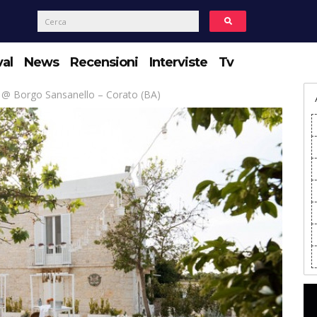
val
News
Recensioni
Interviste
Tv
 @ Borgo Sansanello – Corato (BA)