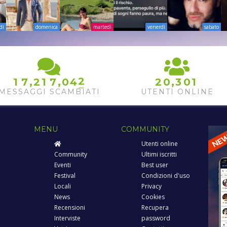
dì
domenica
martedì
venerdì
sabato
2
3
,
,
,
1
7
2
1
7
0
4
2
0
3
0
1
4
MESSAGGI SCAMBIATI
UTENTI ONLINE
MENU
COMMUNITY
Utenti online
Community
Ultimi iscritti
Eventi
Best user
Festival
Condizioni d'uso
Locali
Privacy
News
Cookies
Recensioni
Recupera
Interviste
password