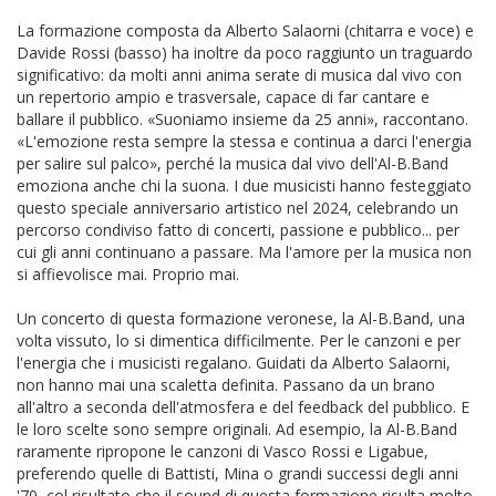
La formazione composta da Alberto Salaorni (chitarra e voce) e
Davide Rossi (basso) ha inoltre da poco raggiunto un traguardo
significativo: da molti anni anima serate di musica dal vivo con
un repertorio ampio e trasversale, capace di far cantare e
ballare il pubblico. «Suoniamo insieme da 25 anni», raccontano.
«L'emozione resta sempre la stessa e continua a darci l'energia
per salire sul palco», perché la musica dal vivo dell'Al-B.Band
emoziona anche chi la suona. I due musicisti hanno festeggiato
questo speciale anniversario artistico nel 2024, celebrando un
percorso condiviso fatto di concerti, passione e pubblico... per
cui gli anni continuano a passare. Ma l'amore per la musica non
si affievolisce mai. Proprio mai.
Un concerto di questa formazione veronese, la Al-B.Band, una
volta vissuto, lo si dimentica difficilmente. Per le canzoni e per
l'energia che i musicisti regalano. Guidati da Alberto Salaorni,
non hanno mai una scaletta definita. Passano da un brano
all'altro a seconda dell'atmosfera e del feedback del pubblico. E
le loro scelte sono sempre originali. Ad esempio, la Al-B.Band
raramente ripropone le canzoni di Vasco Rossi e Ligabue,
preferendo quelle di Battisti, Mina o grandi successi degli anni
'70, col risultato che il sound di questa formazione risulta molto