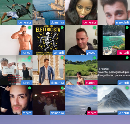
domenica
domenica
domenica
mercoledì
lunedì
venerdì
giovedì
martedì
lunedì
domenica
martedì
venerdì
sabato
domenica
sabato
venerdì