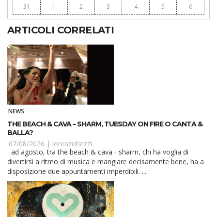
31
1
2
3
4
5
6
ARTICOLI CORRELATI
NEWS
THE BEACH & CAVA – SHARM, TUESDAY ON FIRE O CANTA &
BALLA?
07/08/2026 |
lorenzotiezzi
ad agosto, tra the beach & cava - sharm, chi ha voglia di
divertirsi a ritmo di musica e mangiare decisamente bene, ha a
disposizione due appuntamenti imperdibili. ...