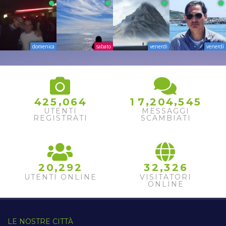
domenica
sabato
venerdì
venerdì
,
,
,
4
2
5
0
6
4
1
7
2
0
4
5
4
5
UTENTI
MESSAGGI
REGISTRATI
SCAMBIATI
,
,
2
0
2
9
2
3
2
3
2
6
UTENTI ONLINE
VISITATORI
ONLINE
LE NOSTRE CITTÀ