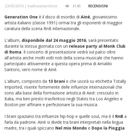
23/05/2016 |
mathiasmarchioni
3145
RECENSIONI
Generation One
è il disco di esordio di
Ainé
, giovanissimo
artista italiano (classe 1991) ormai tra gli esponenti di maggior
caratura della scena RnB internazionale.
L'album,
disponibile dal 24 maggio 2016
, sarà presentato
durante la stessa giornata con un
release party al Monk Club
di Roma
. Il concerto di presentazione vedrà sul palco oltre
all'artista anche molti volti noti della scena musicale che hanno
partecipato attivamente a questa opera prima di Arnaldo
Santoro, vero nome di Ainé.
L'album, composto da
13 brani
e che uscirà su etichetta Totally
Imported, risente fortemente delle influenze internazionali che
sono alla base della formazione artistica di Ainé: cresciuto in
Italia, ma ben presto trasferitosi negli States tra Los Angeles e
Boston per affinare e perfezionare la sua musica.
I brani spaziano tra influenze hip-hop e quelle soul, ma è il
RnB
a
farla da padrone. Ainé si divide tra brani interpretati nella lingua
madre, tra i quali spiccano
Nel mio Mondo
e
Dopo la Pioggia