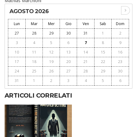
Mathias Marchioni
AGOSTO 2026
Lun
Mar
Mer
Gio
Ven
Sab
Dom
27
28
29
30
31
1
2
3
4
5
6
7
8
9
10
11
12
13
14
15
16
17
18
19
20
21
22
23
24
25
26
27
28
29
30
31
1
2
3
4
5
6
ARTICOLI CORRELATI