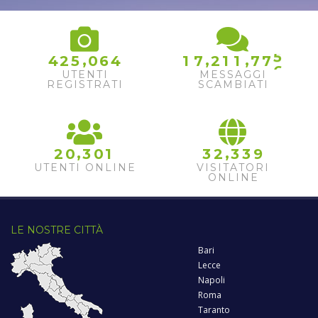
4
5
,
,
,
4
2
5
0
6
4
1
7
2
1
1
7
7
6
UTENTI
MESSAGGI
REGISTRATI
SCAMBIATI
,
,
2
0
3
0
1
3
2
3
3
9
UTENTI ONLINE
VISITATORI
ONLINE
LE NOSTRE CITTÀ
Bari
Lecce
Napoli
Roma
Taranto