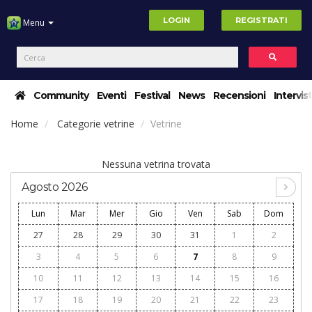
LOGIN
REGISTRATI
Menu
Community
Eventi
Festival
News
Recensioni
Intervis
Home
Categorie vetrine
Vetrine
Nessuna vetrina trovata
Agosto 2026
Lun
Mar
Mer
Gio
Ven
Sab
Dom
27
28
29
30
31
1
2
3
4
5
6
7
8
9
10
11
12
13
14
15
16
17
18
19
20
21
22
23