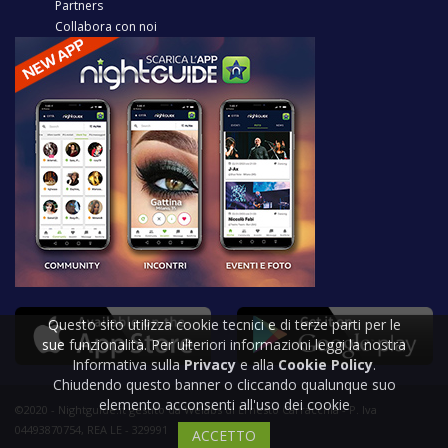
Partners
Collabora con noi
Questo sito utilizza cookie tecnici e di terze parti per le
sue funzionalità. Per ulteriori informazioni leggi la nostra
Informativa sulla
Privacy
e alla
Cookie Policy
.
Chiudendo questo banner o cliccando qualunque suo
elemento acconsenti all'uso dei cookie
©2020 - Nightguide.it gestito da Welabs di Ernesto Carracchia - P. Iva
04493870754, REA LE - 329991
ACCETTO