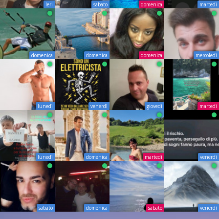
Ieri
sabato
domenica
martedì
domenica
domenica
domenica
mercoledì
lunedì
venerdì
giovedì
martedì
lunedì
domenica
martedì
venerdì
sabato
domenica
sabato
venerdì