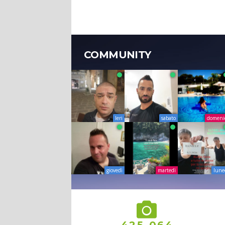
COMMUNITY
Ieri
sabato
domeni
giovedì
martedì
lune
,