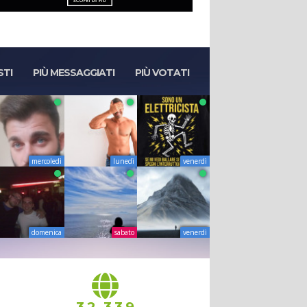
STI
PIÙ MESSAGGIATI
PIÙ VOTATI
mercoledì
lunedì
venerdì
domenica
sabato
venerdì
,