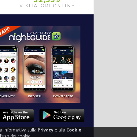
3
2
3
3
9
VISITATORI ONLINE
tra Informativa sulla
Privacy
e alla
Cookie
'uso dei cookie