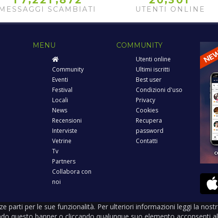
1
7
2
2
1
8
7
2
2
0
3
0
1
MESSAGGI SCAMBIATI
UTENTI ONLINE
MENU
COMMUNITY
Utenti online
Community
Ultimi iscritti
Eventi
Best user
Festival
Condizioni d'uso
Locali
Privacy
News
Cookies
Recensioni
Recupera
Interviste
password
Vetrine
Contatti
Tv
Partners
Collabora con
noi
rze parti per le sue funzionalità. Per ulteriori informazioni leggi la nos
ndo questo banner o cliccando qualunque suo elemento acconsenti all