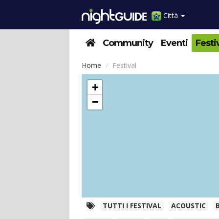
Città
Community
Eventi
Festi
Home
Festival
+
−
TUTTI I FESTIVAL
ACOUSTIC