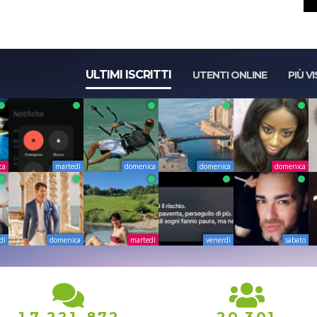
ULTIMI ISCRITTI
UTENTI ONLINE
PIÙ VI
ca
martedì
domenica
domenica
domenica
dì
domenica
martedì
venerdì
sabato
,
,
,