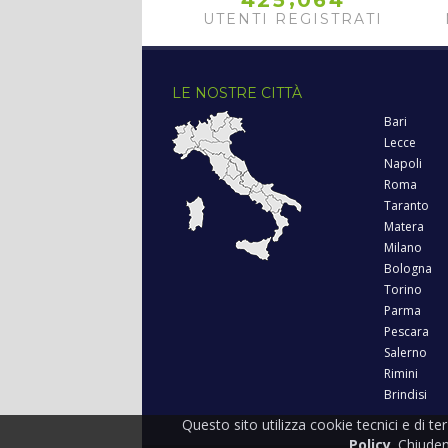
4
2
5
0
6
4
UTENTI REGISTRATI
LE NOSTRE CITTÀ
Bari
Lecce
Napoli
Roma
Taranto
Matera
Milano
Bologna
Torino
Parma
Pescara
Salerno
Rimini
Brindisi
Questo sito utilizza cookie tecnici e di te
Policy
. Chiude