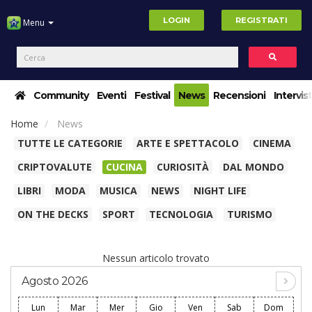
LOGIN
REGISTRATI
Menu
Community
Eventi
Festival
News
Recensioni
Intervis
Home
News
TUTTE LE CATEGORIE
ARTE E SPETTACOLO
CINEMA
CRIPTOVALUTE
CUCINA
CURIOSITÀ
DAL MONDO
LIBRI
MODA
MUSICA
NEWS
NIGHT LIFE
ON THE DECKS
SPORT
TECNOLOGIA
TURISMO
Nessun articolo trovato
Agosto 2026
Lun
Mar
Mer
Gio
Ven
Sab
Dom