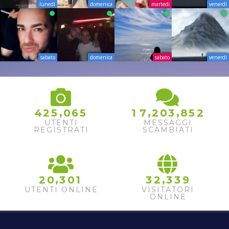
lunedì
domenica
martedì
venerdì
sabato
domenica
sabato
venerdì
,
,
,
4
2
5
0
6
5
1
7
2
0
3
8
5
2
UTENTI
MESSAGGI
REGISTRATI
SCAMBIATI
,
,
2
0
3
0
1
3
2
3
3
9
UTENTI ONLINE
VISITATORI
ONLINE