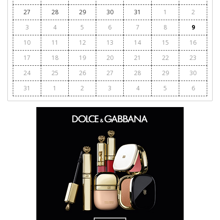
27
28
29
30
31
1
2
3
4
5
6
7
8
9
10
11
12
13
14
15
16
17
18
19
20
21
22
23
24
25
26
27
28
29
30
31
1
2
3
4
5
6