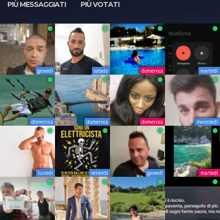
PIÙ MESSAGGIATI
PIÙ VOTATI
giovedì
sabato
domenica
martedì
domenica
domenica
domenica
mercoledì
lunedì
venerdì
giovedì
martedì