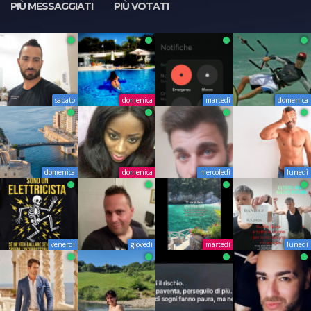
PIÙ MESSAGGIATI
PIÙ VOTATI
sabato
domenica
martedì
domenica
domenica
domenica
mercoledì
lunedì
venerdì
giovedì
martedì
lunedì