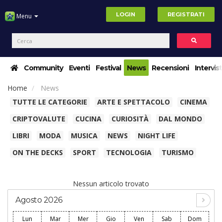
LOGIN
REGISTRATI
Menu
Community
Eventi
Festival
News
Recensioni
Intervis
Home
News
TUTTE LE CATEGORIE
ARTE E SPETTACOLO
CINEMA
CRIPTOVALUTE
CUCINA
CURIOSITÀ
DAL MONDO
LIBRI
MODA
MUSICA
NEWS
NIGHT LIFE
ON THE DECKS
SPORT
TECNOLOGIA
TURISMO
Nessun articolo trovato
Agosto 2026
Lun
Mar
Mer
Gio
Ven
Sab
Dom