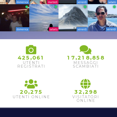
domenica
martedì
venerdì
sabato
domenica
sabato
venerdì
venerdì
,
,
,
4
2
5
0
6
1
1
7
2
1
8
8
5
8
UTENTI
MESSAGGI
REGISTRATI
SCAMBIATI
,
,
2
0
2
7
5
3
2
2
9
8
UTENTI ONLINE
VISITATORI
ONLINE