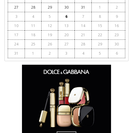
27
28
29
30
31
1
2
3
4
5
6
7
8
9
10
11
12
13
14
15
16
17
18
19
20
21
22
23
24
25
26
27
28
29
30
31
1
2
3
4
5
6